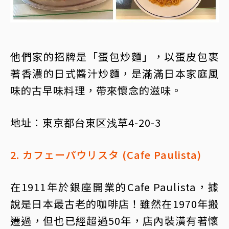
他們家的招牌是「蛋包炒麵」，以蛋皮包裹
著香濃的日式醬汁炒麵，是滿滿日本家庭風
味的古早味料理，帶來懷念的滋味。
地址：東京都台東区浅草4-20-3
2. カフェーパウリスタ (Cafe Paulista)
在1911年於銀座開業的Cafe Paulista，據
說是日本最古老的咖啡店！雖然在1970年搬
遷過，但也已經超過50年，店內裝潢有著懷