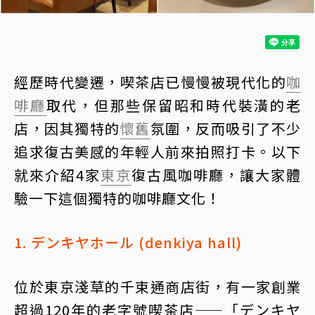
經歷時代變遷，喫茶店已慢慢被現代化的
咖
啡廳
取代，但那些保留昭和時代裝潢的老
店，因其獨特的
懷舊
氛圍，反而吸引了不少
追求復古美感的年輕人前來拍照打卡。以下
就來介紹4家
東京
復古風咖啡廳，讓大家體
驗一下這個獨特的咖啡廳文化！
1. デンキヤホール (denkiya hall)
位於東京淺草的千束通商店街，有一家創業
超過120年的老字號喫茶店——「デンキヤ