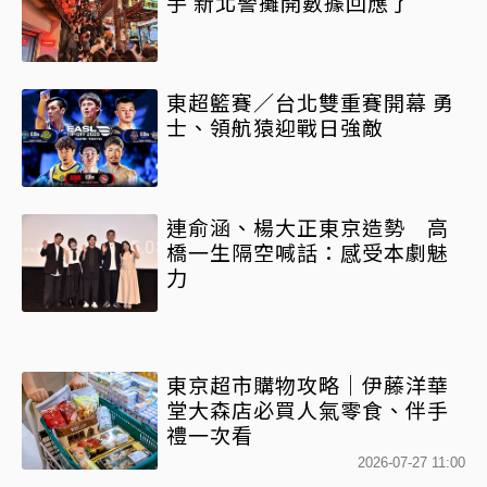
手 新北警攤開數據回應了
東超籃賽／台北雙重賽開幕 勇
士、領航猿迎戰日強敵
連俞涵、楊大正東京造勢 高
橋一生隔空喊話：感受本劇魅
力
東京超市購物攻略｜伊藤洋華
堂大森店必買人氣零食、伴手
禮一次看
2026-07-27 11:00