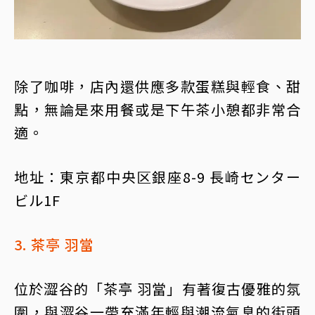
除了咖啡，店內還供應多款蛋糕與輕食、甜
點，無論是來用餐或是下午茶小憩都非常合
適。
地址：東京都中央区銀座8-9 長崎センター
ビル1F
3. 茶亭 羽當
位於澀谷的「茶亭 羽當」有著復古優雅的氛
圍，與澀谷一帶充滿年輕與潮流氣息的街頭