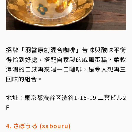
招牌「羽當原創混合咖啡」苦味與酸味平衡
得恰到好處，搭配自家製的戚風蛋糕，柔軟
濕潤的口感再來喝一口咖啡，是令人想再三
回味的組合。
地址：東京都渋谷区渋谷1-15-19 二葉ビル2
F
4. さぼうる (sabouru)