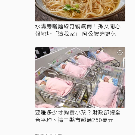
水溝旁曬麵線奇觀瘋傳！孫女開心
報地址「這我家」 阿公被迫退休
要賺多少才夠養小孩？財政部揭全
台平均、這三縣市超過250萬元