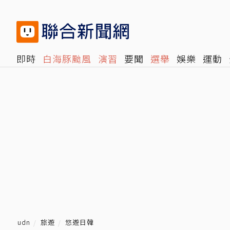
即時
白海豚颱風
演習
要聞
選舉
娛樂
運動
閱讀
旅遊
雜誌
報時光
倡議+
500輯
轉角國
udn
旅遊
悠遊日韓