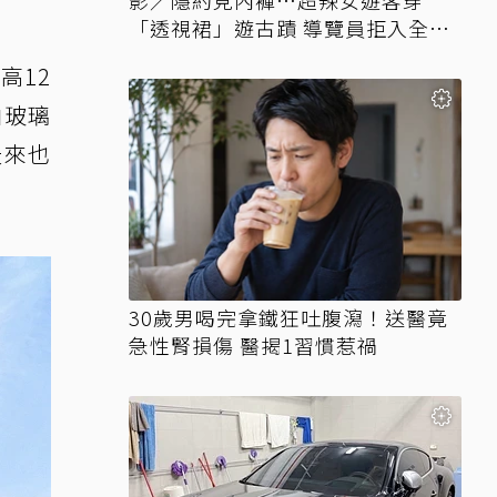
影／隱約見內褲…超辣女遊客穿
「透視裙」遊古蹟 導覽員拒入全網
讚翻
高12
由玻璃
天來也
30歲男喝完拿鐵狂吐腹瀉！送醫竟
急性腎損傷 醫揭1習慣惹禍