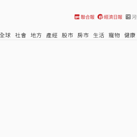
聯合報
經濟日報
河
全球
社會
地方
產經
股市
房市
生活
寵物
健康
際
NBA
時尚
汽車
棒球
HBL
遊戲
專題
網誌