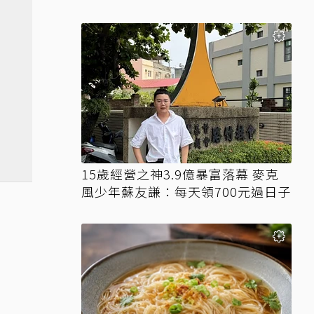
15歲經營之神3.9億暴富落幕 麥克
風少年蘇友謙：每天領700元過日子