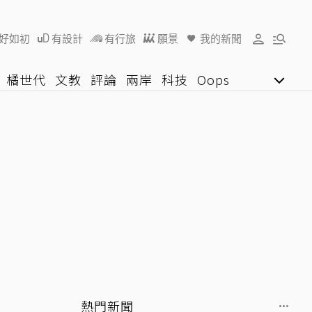
好如初
有設計
有行旅
願景
我的新聞
橘世代
文教
評論
兩岸
科技
Oops
女子漾
陽光行動
影音網
U好學
熱門新聞