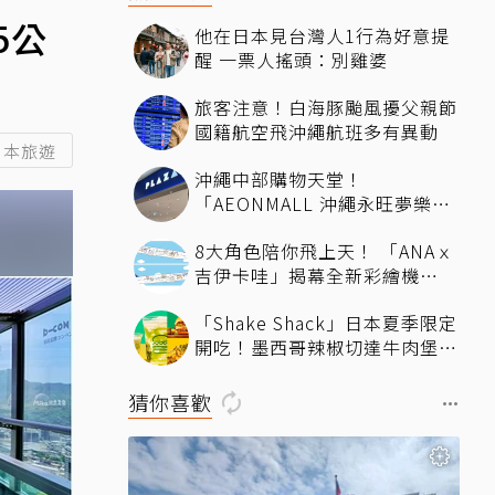
5公
他在日本見台灣人1行為好意提
醒 一票人搖頭：別雞婆
旅客注意！白海豚颱風擾父親節
國籍航空飛沖繩航班多有異動
日本旅遊
沖繩中部購物天堂！
「AEONMALL 沖繩永旺夢樂
城」必逛商店與美食推薦
8大角色陪你飛上天！ 「ANAｘ
吉伊卡哇」揭幕全新彩繪機
「Chiikawa JET」將登場
「Shake Shack」日本夏季限定
開吃！墨西哥辣椒切達牛肉堡、
酪梨奶昔限時登場
猜你喜歡