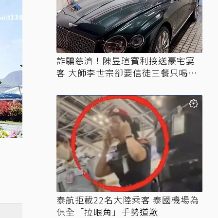
詐騙慈濟！陳昱瑄賓利接送豪宅宴
客 大師李世宗卻要信徒三餐只喝精
油
泰航拒載22名大陸乘客 泰國機場為
保全「拉眼角」手勢道歉