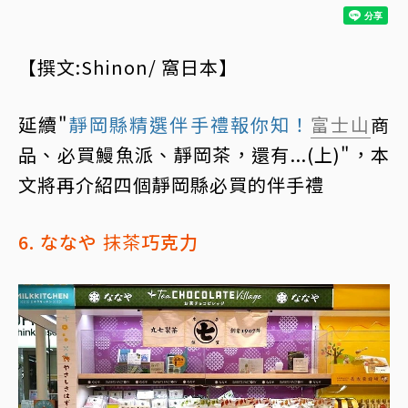
【撰文:Shinon/ 窩日本】
延續"
靜岡縣精選伴手禮報你知！
富士山
商
品、必買鰻魚派、靜岡茶，還有...(上)"，本
文將再介紹四個靜岡縣必買的伴手禮
6. ななや
抹茶
巧克力