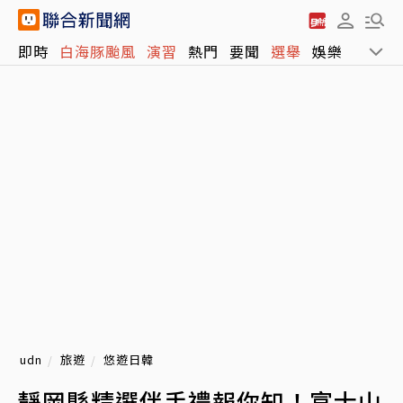
即時
白海豚颱風
演習
熱門
要聞
選舉
娛樂
運動
udn
旅遊
悠遊日韓
靜岡縣精選伴手禮報你知！富士山