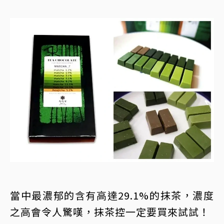
當中最濃郁的含有高達29.1%的抹茶，濃度
之高會令人驚嘆，抹茶控一定要買來試試！