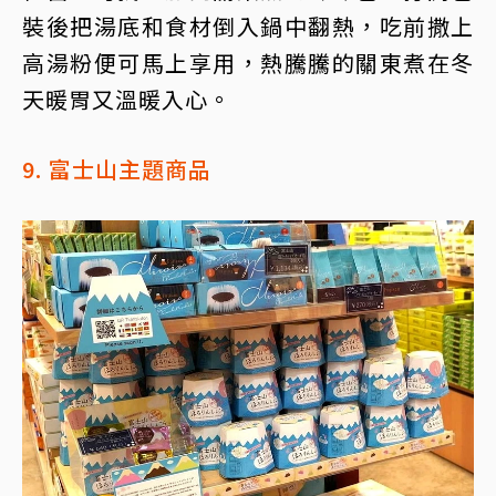
裝後把湯底和食材倒入鍋中翻熱，吃前撒上
高湯粉便可馬上享用，熱騰騰的關東煮在冬
天暖胃又溫暖入心。
9. 富士山主題商品