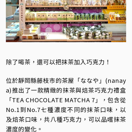
除了喝茶，還可以把抹茶加入巧克力！
位於靜岡縣藤枝市的茶屋「ななや」(nanay
a)推出了一款精緻的抹茶與焙茶巧克力禮盒
「TEA CHOCOLATE MATCHA 7」，包含從
No.1到No.7七種濃度不同的抹茶口味，以
及焙茶口味，共八種巧克力，可以品嚐抹茶
濃度的變化。