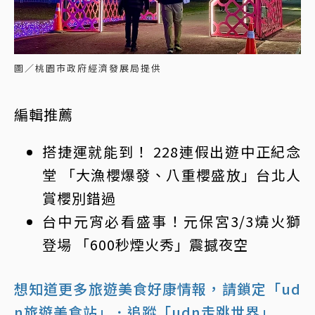
圖／桃園市政府經濟發展局提供
編輯推薦
搭捷運就能到！ 228連假出遊中正紀念
堂 「大漁櫻爆發、八重櫻盛放」台北人
賞櫻別錯過
台中元宵必看盛事！元保宮3/3燒火獅
登場 「600秒煙火秀」震撼夜空
想知道更多旅遊美食好康情報，請鎖定「ud
n旅遊美食站」
．追蹤「udn走跳世界」