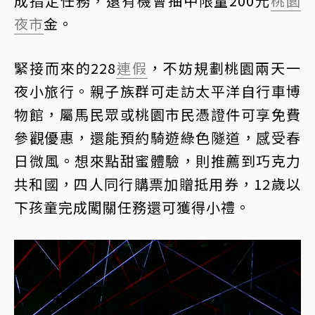
成指定任務，還有機會抽中限量200元
桃園
夜市
金。
緊接而來的228
連假
，不妨規劃桃園兩天一
夜小旅行。親子族群可走訪太平洋自行車博
物館，屬馬民眾或桃園市民憑證件可享免費
參觀優惠，還能預約騎遊綠色隧道，感受春
日微風。想來點甜蜜體驗，則推薦到巧克力
共和國，四人同行購票加贈抵用券，12歲以
下孩童完成闖關任務還可獲得小禮。