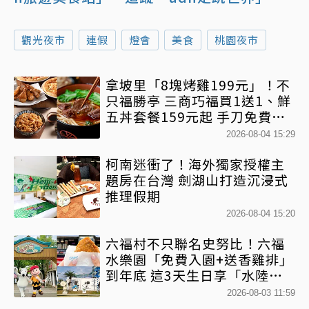
觀光夜市
連假
燈會
美食
桃園夜市
拿坡里「8塊烤雞199元」！不
只福勝亭 三商巧福買1送1、鮮
五丼套餐159元起 手刀免費領
優惠
2026-08-04 15:29
柯南迷衝了！海外獨家授權主
題房在台灣 劍湖山打造沉浸式
推理假期
2026-08-04 15:20
六福村不只聯名史努比！六福
水樂園「免費入園+送香雞排」
到年底 這3天生日享「水陸雙
樂園免費入園」
2026-08-03 11:59