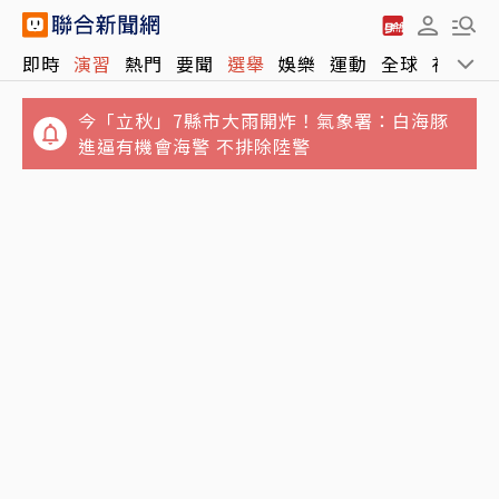
即時
演習
熱門
要聞
選舉
娛樂
運動
全球
社會
今「立秋」7縣市大雨開炸！氣象署：白海豚
進逼有機會海警 不排除陸警
誆騙慈濟10億元！女律師勾結講經師吸金⋯豪
宅藏黃金鮑魚 要信徒喝精油