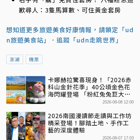
歉尋人：3隻馬算數、可住黃金套房
想知道更多旅遊美食好康情報，請鎖定「ud
n旅遊美食站」
．追蹤「udn走跳世界」
澎湖
機票
卡娜赫拉驚喜現身！「2026赤
科山金針花季」40公頃金色花
海閃耀登場 「粉紅兔兔巨大氣
球+超狂500樂遊券」快追
2026-08-08 12:00
2026南國漫讀節走讀與工作坊
精采登場！腳踏土地、手作工
藝的深度體驗
2026-08-07 17:03