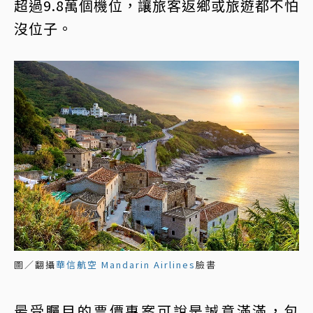
超過9.8萬個機位，讓旅客返鄉或旅遊都不怕
沒位子。
圖／翻攝
華信航空 Mandarin Airlines
臉書
最受矚目的票價專案可說是誠意滿滿，包