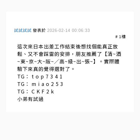
試試試試
發表於
2026-02-14 00:06:33
#
1
樓
這次來日本出差工作結束後想找個能真正放
鬆、又不會踩雷的安排，朋友推薦了【清~酒
~東~京~大~阪~／高~級~出~張~】。實際體
驗下來真的覺得選對了。
TG： t o p 7 3 4 1
TG： m i a o 2 5 3
TG： C K F 2 k
小弟有試過