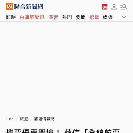
即時
白海豚颱風
演習
熱門
要聞
選舉
娛樂
運動
udn
旅遊
旅遊情報誌
機票優惠開搶！ 華信「全線航票