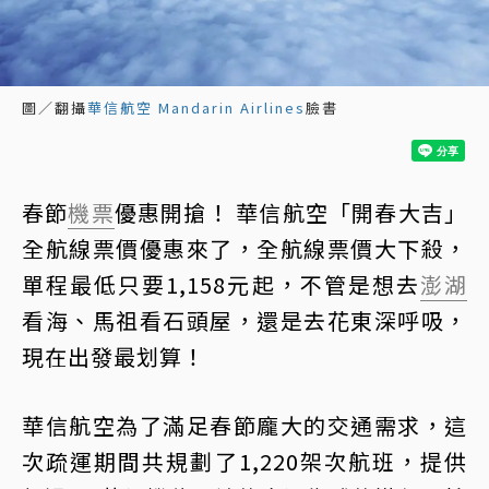
圖／翻攝
華信航空 Mandarin Airlines
臉書
春節
機票
優惠開搶！ 華信航空「開春大吉」
全航線票價優惠來了，全航線票價大下殺，
單程最低只要1,158元起，不管是想去
澎湖
看海、馬祖看石頭屋，還是去花東深呼吸，
現在出發最划算！
華信航空為了滿足春節龐大的交通需求，這
次疏運期間共規劃了1,220架次航班，提供