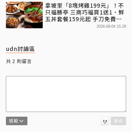
拿坡里「8塊烤雞199元」！不
只福勝亭 三商巧福買1送1、鮮
五丼套餐159元起 手刀免費領
優惠
2026-08-04 15:29
udn討論區
共
則留言
2
規範
發布