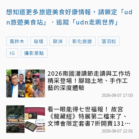
想知道更多旅遊美食好康情報，請鎖定「ud
n旅遊美食站」
．追蹤「udn走跳世界」
風鈴木
秘境
歐洲
彰化旅遊
落羽松
IG
攝影景點
2026南國漫讀節走讀與工作坊
精采登場！腳踏土地、手作工
藝的深度體驗
2026-08-07 17:03
看一眼能得七世福報！ 故宮
《龍藏經》特展第二檔來了、
文博會限定套書7折開賣131萬
網驚：貧窮限制想像
2026-08-07 12:01