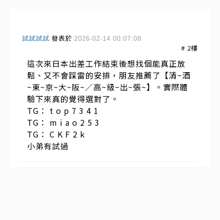
試試試試
發表於
2026-02-14 00:07:08
#
2
樓
這次來日本出差工作結束後想找個能真正放
鬆、又不會踩雷的安排，朋友推薦了【清~酒
~東~京~大~阪~／高~級~出~張~】。實際體
驗下來真的覺得選對了。
TG： t o p 7 3 4 1
TG： m i a o 2 5 3
TG： C K F 2 k
小弟有試過
中正大學教師 遭國家安全及調查機構 非法跟監偷拍竊聽
侵犯隱私 牽連眾多無辜民眾
發表於
2026-02-09
14:57:55
#
1
樓