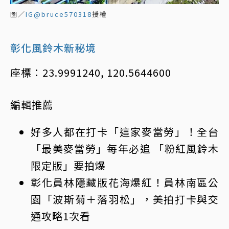
圖／
IG@bruce570318
授權
彰化風鈴木新秘境
座標：23.9991240, 120.5644600
編輯推薦
好多人都在打卡「這家麥當勞」！全台
「最美麥當勞」每年必追 「粉紅風鈴木
限定版」要拍爆
彰化員林隱藏版花海爆紅！員林南區公
園「波斯菊＋落羽松」，美拍打卡與交
通攻略1次看