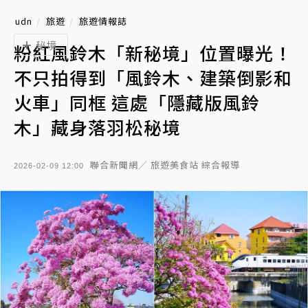
udn
旅遊
旅遊情報誌
秘境
粉紅風鈴木「新秘境」位置曝光！
不只拍得到「風鈴木、建築倒影和
火車」同框 這處「隱藏版風鈴
木」藏身落羽松秘境
聯合新聞網／ 旅遊美食站 綜合報導
2026-02-09 12:00