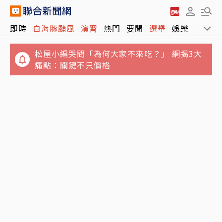
松屋小編哭問「為何大家不來吃？」 網揭3大
即時
白海豚颱風
演習
熱門
要聞
選舉
娛樂
運動
痛點：關鍵不只價格
報喜！非農低於預期 台指期夜盤大漲近千點、
站回45K