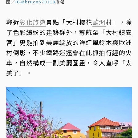
圖／
IG@bruce570318
授權
鄰近
彰化旅遊
景點「大村櫻花
歐洲
村」，除
了色彩繽紛的建築群外，導航至「大村鎮安
宮」更能拍到美麗綻放的洋紅風鈴木與歐洲
村倒影，不少鐵路迷還會在此抓拍行經的火
車，自然構成一副美麗圖畫，令人直呼「太
美了」。