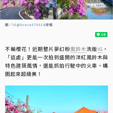
圖／
IG@bruce570318
授權
不輸櫻花！近期整片夢幻粉
風鈴木
洗版
IG
，
「這處」更能一次拍到盛開的洋紅風鈴木與
特色建築風情，還能抓拍行駛中的火車，構
圖起來超級美！