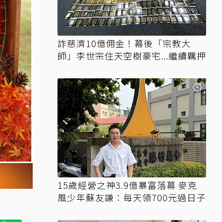
詐慈濟10億佣金！幕後「宗教大
師」李世宗住天空樹豪宅...繼續羈押
15歲經營之神3.9億暴富落幕 麥克
風少年蘇友謙：每天領700元過日子