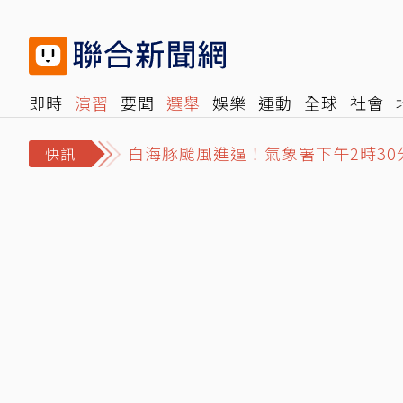
即時
演習
要聞
選舉
娛樂
運動
全球
社會
雜誌
報時光
倡議+
500輯
轉角國際
NBA
時
白海豚颱風進逼！氣象署下午2時30
快訊
股后川湖毛利率87.42%勝輝達！
吃櫻花蝦、鮟鱇魚眺龜山島 宜蘭大溪