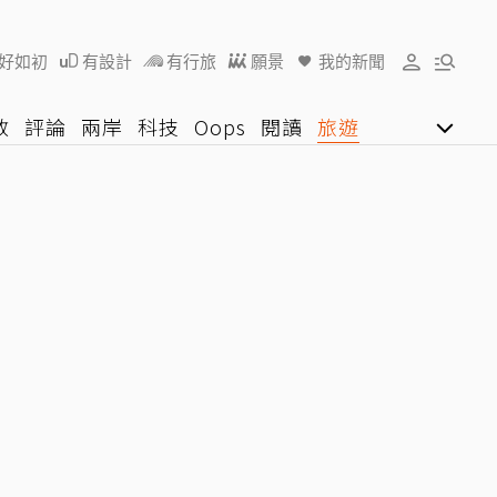
好如初
有設計
有行旅
願景
我的新聞
教
評論
兩岸
科技
Oops
閱讀
旅遊
行動
影音網
U好學