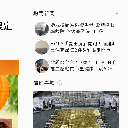
熱門新聞
限定
颱風攪局沖繩變香港 歌詩達郵
輪故障 旅客基隆港1日遊
HOLA「夏出清」開跑！精選4
萬件商品任2件5折 限定門市絕
版品5折起
父親節全台217家7-ELEVEN千
禧血壓站門市量健康！前50名
送香蕉、豆漿
猜你喜歡