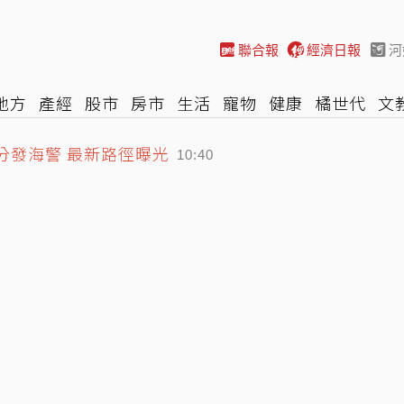
聯合報
經濟日報
河
地方
產經
股市
房市
生活
寵物
健康
橘世代
文
尚
汽車
棒球
HBL
遊戲
專題
網誌
女子漾
陽光
分發海警 最新路徑曝光
10:40
跳空漲停創天價 南俊國際同步亮燈
海味 區間車就可到
10:46
10:58