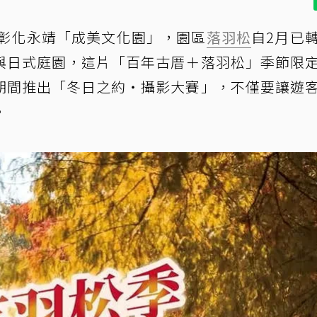
的彰化永靖「成美文化園」，園區
落羽松
自2月已
與日式庭園，這片「百年古厝＋落羽松」季節限
期間推出「冬日之約・攝影大賽」，不僅要讓遊
。