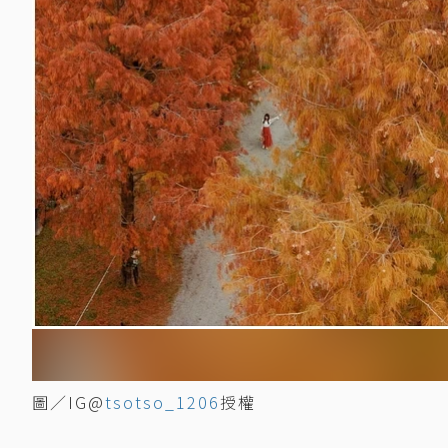
圖／IG@
tsotso_1206
授權