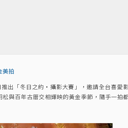
金美拍
8 日推出「冬日之約・攝影大賽」，邀請全台喜愛
羽松與百年古厝交相輝映的黃金季節，隨手一拍