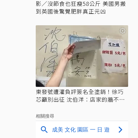
影／沒節食也狂瘦58公斤 美國男搬
到英國後驚覺肥胖真正元凶
東發號遭灌負評簽名全塗銷！徐巧
芯籲別出征 沈伯洋：店家的牆不需
變戰場