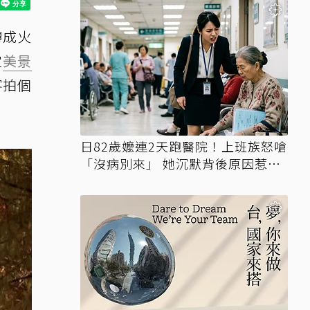
轉成火
定
美景
客拍個
日82歲嬤連2天跑醫院！上班族怒嗆
「沒病別來」 她沉默背後原因惹鼻
酸