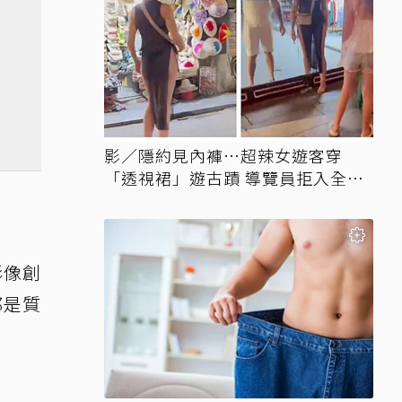
影／隱約見內褲…超辣女遊客穿
「透視裙」遊古蹟 導覽員拒入全網
讚翻
影像創
都是質