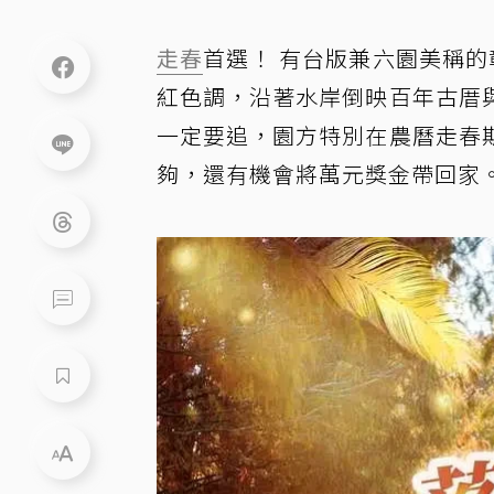
走春
首選！ 有台版兼六園美稱
紅色調，沿著水岸倒映百年古厝
一定要追，園方特別在農曆走春
夠，還有機會將萬元獎金帶回家