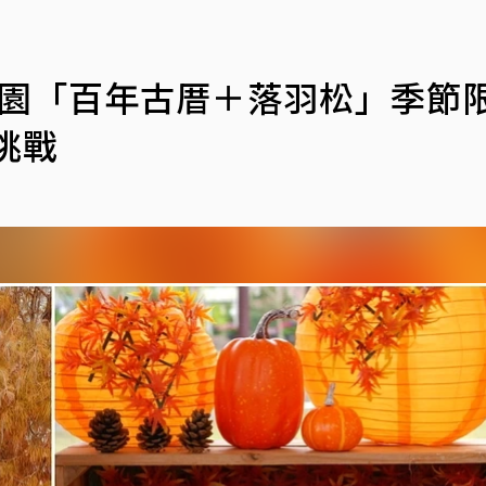
兼六園「百年古厝＋落羽松」季節
挑戰