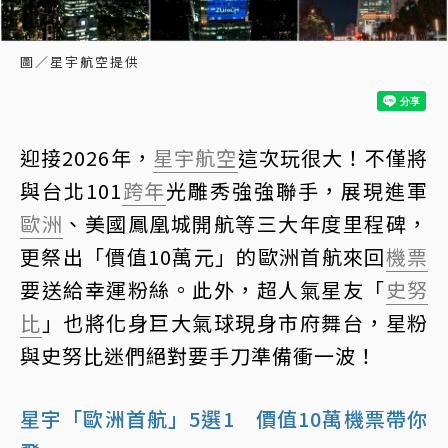
圖／星宇航空提供
迎接2026年，
星宇航空
這次玩很大！不僅將
與台北101
跨年
光雕秀強強聯手，展現進軍
歐洲
、美國鳳凰城開航等三大年度里程碑，
更祭出「價值10萬元」的歐洲首航來回
機票
要送給幸運粉絲。此外，超人氣星友「
史努
比
」也將化身巨大氣球現身市府舞台，星粉
與史努比迷們絕對要手刀準備衝一波！
星宇「歐洲首航」5選1 價值10萬機票帶你