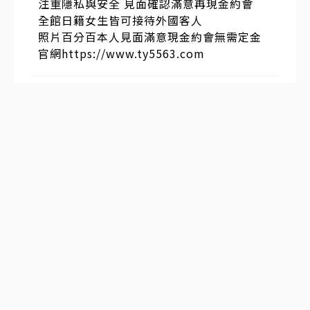
注重隱私與安全 見面確認滿意再現金約會
全館日籍女生皆可接待外國客人
照片百分百本人見面滿意現金約會無需定金
官網https://www.ty5563.com
發表於
2025-12-28 16:22:02
#
4
樓
🇯🇵青雅館｜日本東京・大阪 旅遊攻略大全
✈️： @meiyou008
F C 2 無 碼 大 全 ✈️ ：https://t.me/+Po6T
ocYIK1Q5Zjc8
發表於
2025-12-25 15:06:03
#
3
樓
出差旅游到東京大阪可以加入這個群組，平
時可以分享攻略【 清 酒 東 京 大 阪 出 張 】
G l e e z y： t o p 7 3 4 0