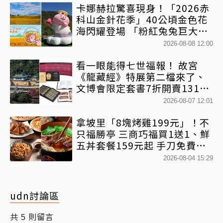
卡娜赫拉驚喜現身！「2026赤
科山金針花季」40公頃金色花
海閃耀登場 「粉紅兔兔巨大氣
球+超狂500樂遊券」快追
2026-08-08 12:00
看一眼能得七世福報！ 故宮
《龍藏經》特展第二檔來了、
文博會限定套書7折開賣131萬
網驚：貧窮限制想像
2026-08-07 12:01
拿坡里「8塊烤雞199元」！不
只福勝亭 三商巧福買1送1、鮮
五丼套餐159元起 手刀免費領
優惠
2026-08-04 15:29
udn討論區
共
則留言
5