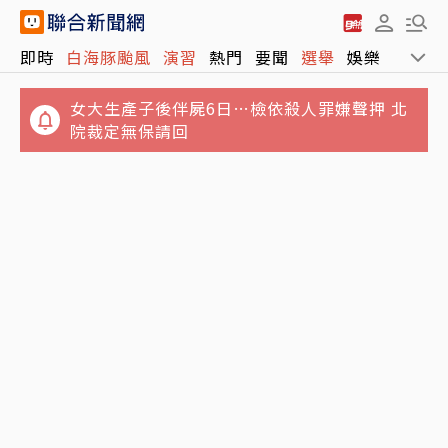
即時
白海豚颱風
演習
熱門
要聞
選舉
娛樂
運動
女大生產子後伴屍6日…檢依殺人罪嫌聲押 北
院裁定無保請回
罕見公開分歧！川普提解除哈瑪斯武裝15點計
效果比散步還好！復健科醫師揭「1動作」：
畫 以色列總理拒絕
在家就能降血壓