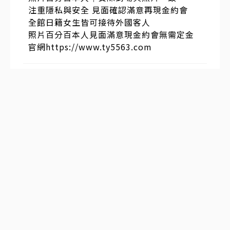
注重隱私與安全 見面確認滿意再現金約會
全館日籍女生皆可接待外國客人
照片百分百本人見面滿意現金約會無需定金
官網https://www.ty5563.com
發表於
2025-12-28 16:21:26
#
5
樓
🇯🇵青雅館｜日本東京・大阪 旅遊攻略大全
✈️： @meiyou008
F C 2 無 碼 大 全 ✈️ ：https://t.me/+Po6T
ocYIK1Q5Zjc8
發表於
2025-12-25 14:57:51
#
4
樓
出差旅游到東京大阪可以加入這個群組，平
時可以分享攻略【 清 酒 東 京 大 阪 出 張 】
G l e e z y： t o p 7 3 4 0