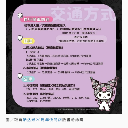
圖／取自
酷洛米20周年快閃店
臉書粉絲團