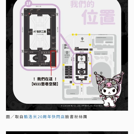
圖／取自
酷洛米20周年快閃店
臉書粉絲團