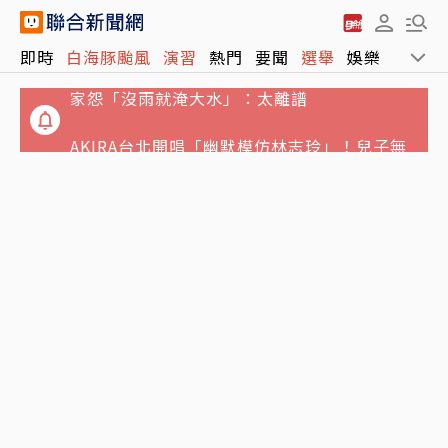
影／白海豚颱風沒登陸…基隆廟口夜市泡水 店
即時
白海豚颱風
演習
熱門
要聞
選舉
娛樂
運動
家怨「沒雨就淹大水」：太離譜
AKIRA台北開唱「幽默模仿林志玲」！兒子無
預警現聲萌爆了
白海豚颱風來襲 連江縣明日停班停課