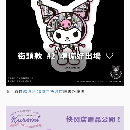
圖／取自
酷洛米20周年快閃店
臉書粉絲團