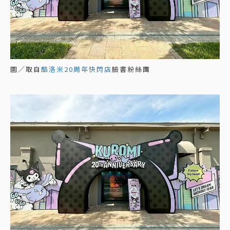
圖／取自
酷洛米20周年快閃店
臉書粉絲團