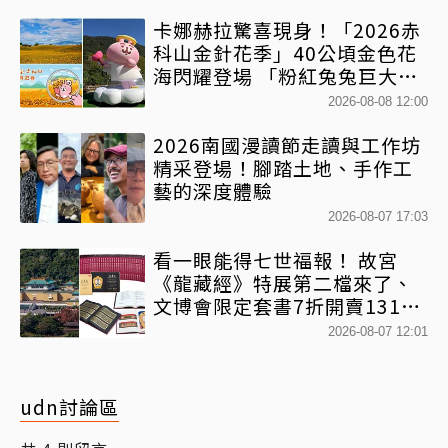
卡娜赫拉驚喜現身！「2026赤
科山金針花季」40公頃金色花
海閃耀登場 「粉紅兔兔巨大氣
球+超狂500樂遊券」快追
2026-08-08 12:00
2026南國漫讀節走讀與工作坊
精采登場！腳踏土地、手作工
藝的深度體驗
2026-08-07 17:03
看一眼能得七世福報！ 故宮
《龍藏經》特展第二檔來了、
文博會限定套書7折開賣131萬
網驚：貧窮限制想像
2026-08-07 12:01
udn討論區