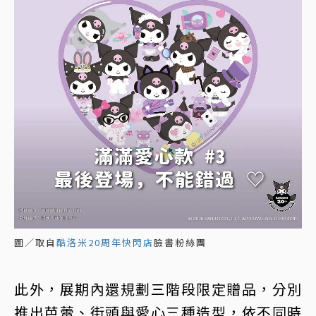
圖／取自
酷洛米20周年快閃店
臉書粉絲團
此外，展期內還規劃三階段限定贈品，分別
推出芭蕾、街頭與愛心三種造型，依不同時