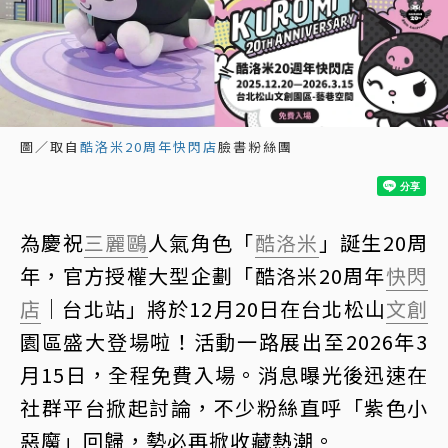
圖／取自
酷洛米20周年快閃店
臉書粉絲團
為慶祝
三麗鷗
人氣角色「
酷洛米
」誕生20周
年，官方授權大型企劃「酷洛米20周年
快閃
店
｜台北站」將於12月20日在台北松山
文創
園區盛大登場啦！活動一路展出至2026年3
月15日，全程免費入場。消息曝光後迅速在
社群平台掀起討論，不少粉絲直呼「紫色小
惡魔」回歸，勢必再掀收藏熱潮。