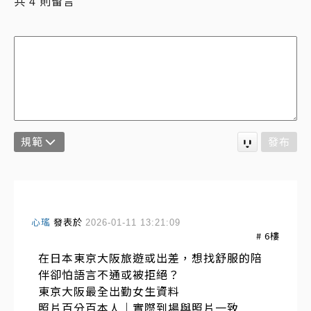
共
則留言
4
規範
發布
心瑤
發表於
2026-01-11 13:21:09
#
6
樓
在日本東京大阪旅遊或出差，想找舒服的陪
伴卻怕語言不通或被拒絕？
東京大阪最全出勤女生資料
照片百分百本人｜實際到場與照片一致