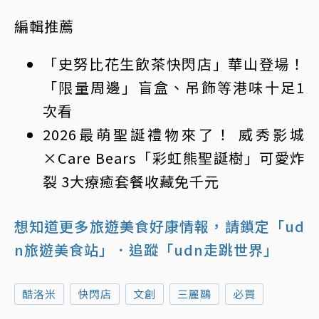
編輯推薦
「史努比花生飲茶快閃店」華山登場！
「限量周邊」盲盒、吊飾等港味十足1
次看
2026最萌聖誕禮物來了！ 威秀影城
×Care Bears「彩虹熊聖誕樹」可愛炸
裂 3大療癒套餐收藏免千元
想知道更多旅遊美食好康情報，請鎖定「ud
n旅遊美食站」
．追蹤「udn走跳世界」
酷洛米
快閃店
文創
三麗鷗
必買