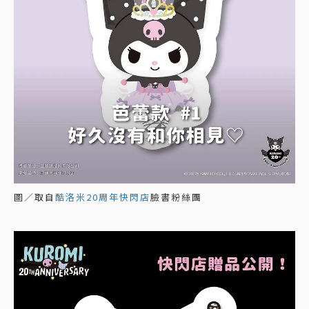
圖／取自
酷洛米20周年快閃店
臉書粉絲團