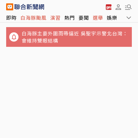
即時
白海豚颱風
演習
熱門
要聞
選舉
娛樂
運動
白海豚主要外圍雨帶逼近 吳聖宇示警北台灣：
會維持雙眼結構
從來不肯靠近主人…孤僻老貓「第一次主動走
BLACKPINK出道10週年惹眾怒！Jisoo公開道
近床邊」 原因暖哭網友
歉：讓你們失望了