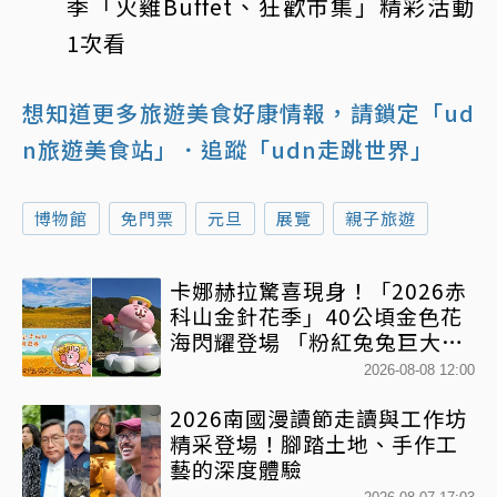
季「火雞Buffet、狂歡市集」精彩活動
1次看
想知道更多旅遊美食好康情報，請鎖定「ud
n旅遊美食站」
．追蹤「udn走跳世界」
博物館
免門票
元旦
展覽
親子旅遊
卡娜赫拉驚喜現身！「2026赤
科山金針花季」40公頃金色花
海閃耀登場 「粉紅兔兔巨大氣
球+超狂500樂遊券」快追
2026-08-08 12:00
2026南國漫讀節走讀與工作坊
精采登場！腳踏土地、手作工
藝的深度體驗