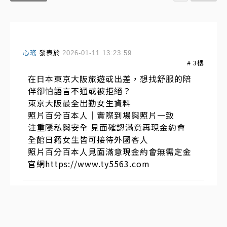
心瑤
發表於
2026-01-11 13:23:59
#
3
樓
在日本東京大阪旅遊或出差，想找舒服的陪
伴卻怕語言不通或被拒絕？
東京大阪最全出勤女生資料
照片百分百本人｜實際到場與照片一致
注重隱私與安全 見面確認滿意再現金約會
全館日籍女生皆可接待外國客人
照片百分百本人見面滿意現金約會無需定金
官網https://www.ty5563.com
發表於
2025-12-25 15:02:34
#
2
樓
出差旅游到東京大阪可以加入這個群組，平