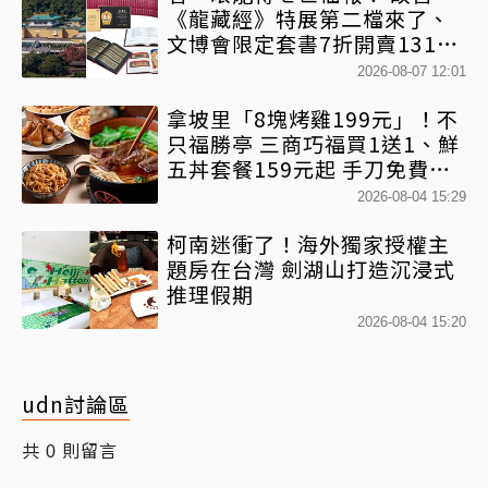
《龍藏經》特展第二檔來了、
文博會限定套書7折開賣131萬
網驚：貧窮限制想像
2026-08-07 12:01
拿坡里「8塊烤雞199元」！不
只福勝亭 三商巧福買1送1、鮮
五丼套餐159元起 手刀免費領
優惠
2026-08-04 15:29
柯南迷衝了！海外獨家授權主
題房在台灣 劍湖山打造沉浸式
推理假期
2026-08-04 15:20
udn討論區
共
則留言
0