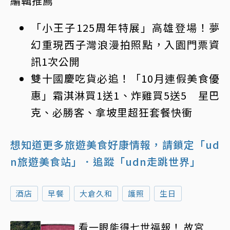
編輯推薦
「小王子125周年特展」高雄登場！夢
幻重現西子灣浪漫拍照點，入園門票資
訊1次公開
雙十國慶吃貨必追！「10月連假美食優
惠」霜淇淋買1送1、炸雞買5送5 星巴
克、必勝客、拿坡里超狂套餐快衝
想知道更多旅遊美食好康情報，請鎖定「ud
n旅遊美食站」
．追蹤「udn走跳世界」
酒店
早餐
大倉久和
護照
生日
看一眼能得七世福報！ 故宮