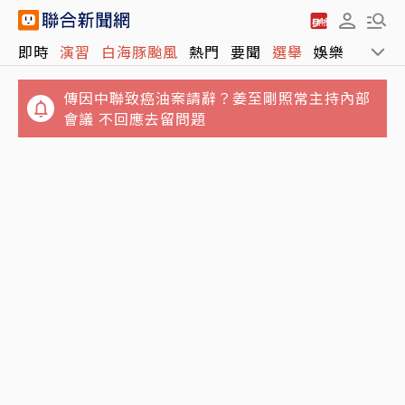
即時
演習
白海豚颱風
熱門
要聞
選舉
娛樂
運動
傳因中聯致癌油案請辭？姜至剛照常主持內部
會議 不回應去留問題
桃園平鎮驚傳8旬夫殺妻 家人發現緊急報案、
警方調查中