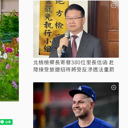
北檢檢察長寄發380位里長信函 赴
陸接受旅遊招待將受反滲透法重罰