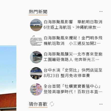
熱門新聞
白海豚颱風影響 華航明日取消
6往返上海航班、沖繩航線放大
機型
白海豚颱風來攪局！金門明多飛
機航班取消 小三通反加開2班
疏運
白海豚颱風釀災…北市喜來登施
工圍籬砸傷路人 他奔新光三越
躲雨滑倒濺血
台中水湳「史努比」快閃店延至
8月23日 整月免收停車費
全台首間「牡蠣寶寶養殖中心」
登陸高雄夢時代！百款日本直送
周邊、重現《愛麗絲夢遊仙境》
奇幻冒險
猜你喜歡