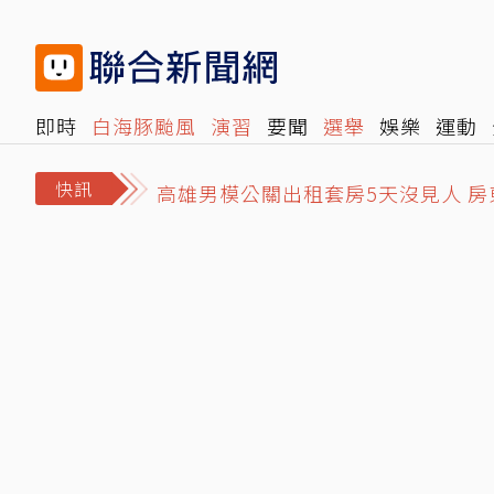
即時
白海豚颱風
演習
要聞
選舉
娛樂
運動
閱讀
旅遊
雜誌
報時光
倡議+
500輯
轉角國
高雄男模公關出租套房5天沒見人 
快訊
家裡超乾淨還有蟑螂？達人曝先做到
起床30分鐘內一定要吃30克蛋白質？