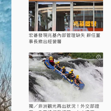
宏碁發現兆基內部管理缺失 辭任董
事長撤出經營層
獨／非洲觀光再出狀況！外交部證