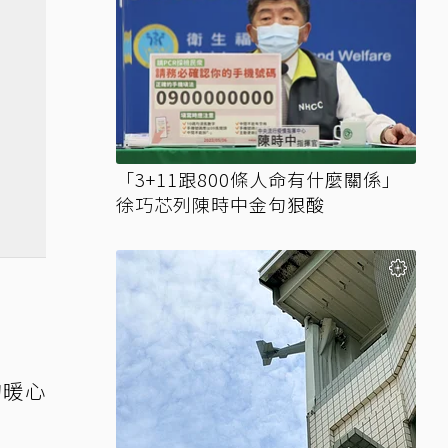
「3+11跟800條人命有什麼關係」
徐巧芯列陳時中金句狠酸
的暖心