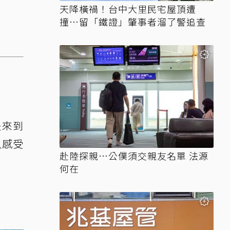
天降橫禍！台中大里民宅屋頂遭
撞…留「鐵證」肇事者溜了警追查
是來到
人感受
赴陸探親…公僕須交親友名單 法源
何在