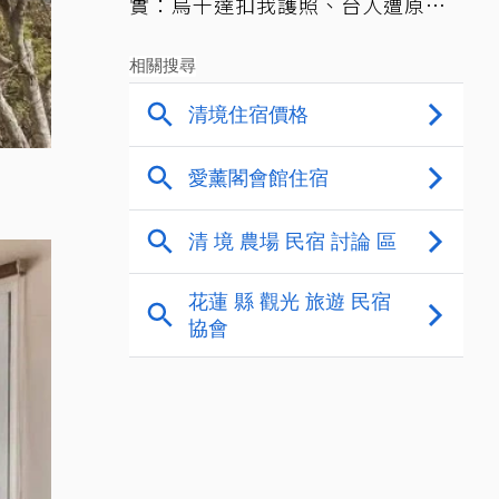
實：烏干達扣我護照、台人遭原機
遣返