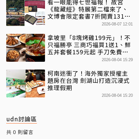
看一眼能得七世福報！ 故宮
《龍藏經》特展第二檔來了、
文博會限定套書7折開賣131萬
網驚：貧窮限制想像
2026-08-07 12:01
拿坡里「8塊烤雞199元」！不
只福勝亭 三商巧福買1送1、鮮
五丼套餐159元起 手刀免費領
優惠
2026-08-04 15:29
柯南迷衝了！海外獨家授權主
題房在台灣 劍湖山打造沉浸式
推理假期
2026-08-04 15:20
udn討論區
共
則留言
0