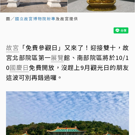
圖／
國立故宮博物院粉專
及故宮提供
故宮
「免費參觀日」又來了！迎接雙十，故
宮北部院區第一
展覽
館、南部院區將於10/1
0
國慶日
免費開放，沒趕上9月觀光日的朋友
這波可別再錯過囉。