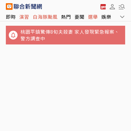
即時
演習
白海豚颱風
熱門
要聞
選舉
娛樂
運動
桃園平鎮驚傳8旬夫殺妻 家人發現緊急報案、
警方調查中
傳因中聯致癌油案請辭？姜至剛照常主持內部
會議 不回應去留問題