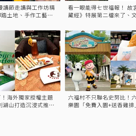
國漫讀節走讀與工作坊精
看一眼能得七世福報！ 故
腳踏土地、手作工藝的
藏經》特展第二檔來了、
限定套書7折開賣131萬 
窮限制想像
了！海外獨家授權主題
六福村不只聯名史努比！
劍湖山打造沉浸式推理
樂園「免費入園+送香雞排
底 這3天生日享「水陸雙
費入園」