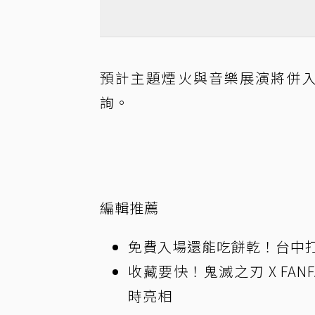
預計主題煙火與音樂展演將併入
詢。
編輯推薦
免費入場還能吃餅乾！台中打
收藏要快！鬼滅之刃 X FAN
時亮相