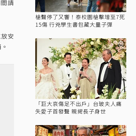
期間請
槍聲停了又響！泰校園槍擊增至7死
15傷 行兇學生書包藏大量子彈
施放安
消。
「巨大哀傷足不出戶」台玻夫人痛
失愛子首發聲 親揭長子身世