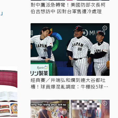
對中鷹派急轉彎！美國防部次長柯
伯吉想訪中 因對台軍售遭冷處理
界」
經典賽／井端弘和爛到連大谷都吐
槽！球員爆混亂調度：牛棚投5球就
上場