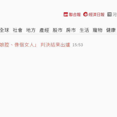
聯合報
經濟日報
河
全球
社會
地方
產經
股市
房市
生活
寵物
健康
娘腔、像個女人」 判決結果出爐
際
NBA
時尚
汽車
棒球
HBL
遊戲
專題
網誌
15:53
魏平政見面 彰化藍營整合露曙光
15:29
龍捲風 榕樹遭連根拔起
16:09