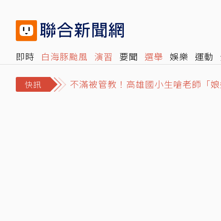
即時
白海豚颱風
演習
要聞
選舉
娛樂
運動
不滿被管教！高雄國小生嗆老師「娘
閱讀
旅遊
雜誌
報時光
倡議+
500輯
轉角國
賴清德酸施政吊車尾助攻？王惠美與
快訊
白海豚進逼北海岸…新北淡水疑出現