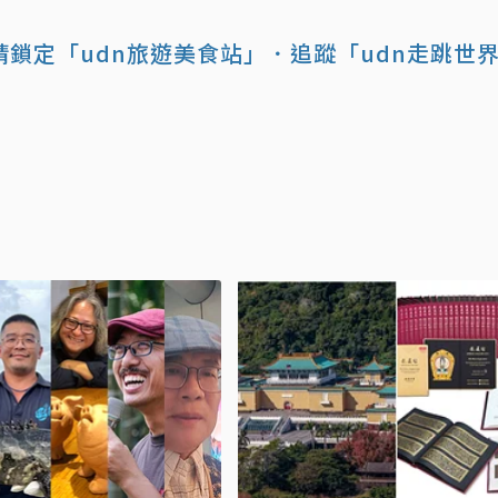
鎖定「udn旅遊美食站」
．追蹤「udn走跳世