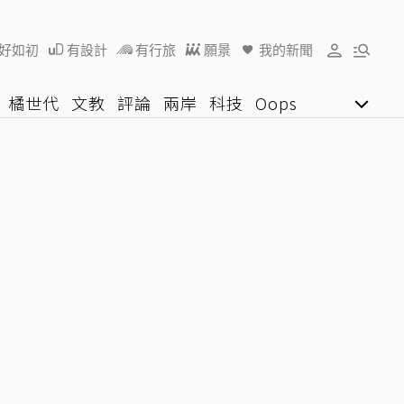
好如初
有設計
有行旅
願景
我的新聞
橘世代
文教
評論
兩岸
科技
Oops
女子漾
陽光行動
影音網
U好學