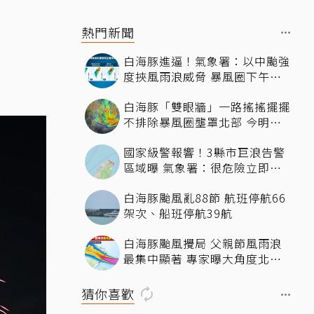
熱門新聞
白海豚進逼！氣象署：以中颱強
度挾風雨浪威脅 暴風圈下午影
響北部近海
白海豚「雙眼牆」一路搖搖擺擺
不排除暴風圈壟罩北部 今明最
近時刻
國家級警報響！3縣市巨浪告警
區域曝 氣象署：很危險立即遠
離海邊
白海豚颱風亂88節 航班停航66
架次、船班停航39航
白海豚颱風攪局 父親節風雨浪
最集中顯著 專家曝大角度北轉
機率
猜你喜歡