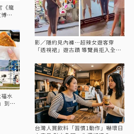
宮《龍
文博會
網驚：貧
影／隱約見內褲…超辣女遊客穿
「透視裙」遊古蹟 導覽員拒入全網
讚翻
六福水
」到年
樂園免
台灣人買飲料「習慣1動作」嚇壞日