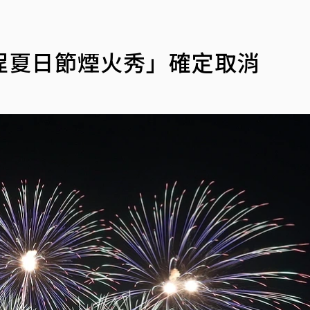
埕夏日節煙火秀」確定取消