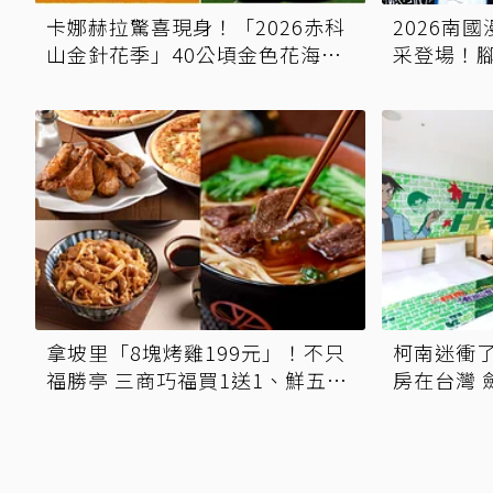
卡娜赫拉驚喜現身！「2026赤科
2026南
山金針花季」40公頃金色花海閃
采登場！
耀登場 「粉紅兔兔巨大氣球+超
深度體驗
狂500樂遊券」快追
拿坡里「8塊烤雞199元」！不只
柯南迷衝
福勝亭 三商巧福買1送1、鮮五丼
房在台灣 
套餐159元起 手刀免費領優惠
假期