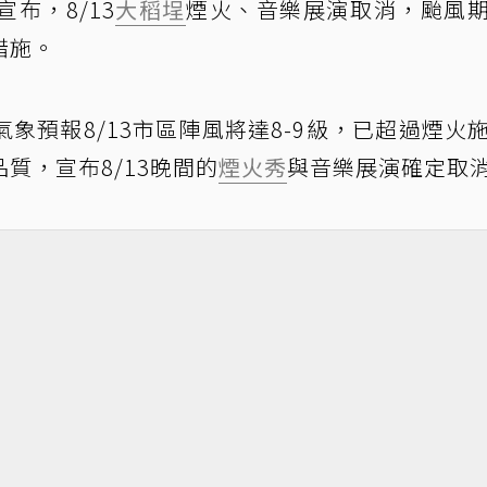
布，8/13
大稻埕
煙火、音樂展演取消，颱風
措施。
象預報8/13市區陣風將達8-9級，已超過煙火
質，宣布8/13晚間的
煙火秀
與音樂展演確定取