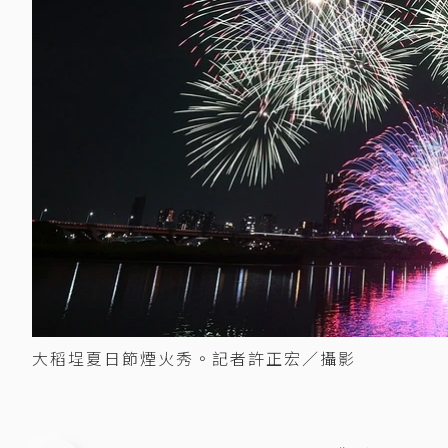
大稻埕夏日節煙火秀。記者許正宏／攝影