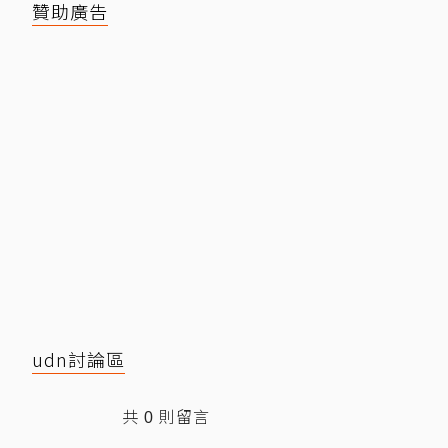
贊助廣告
udn討論區
共
則留言
0