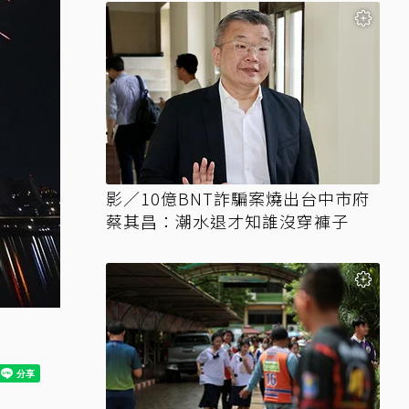
影／10億BNT詐騙案燒出台中市府
蔡其昌：潮水退才知誰沒穿褲子