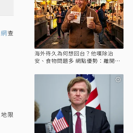
官網
查
海外待久為何想回台？他嘆除治
安、食物問題多 網點優勢：離開才
知天堂
三地限