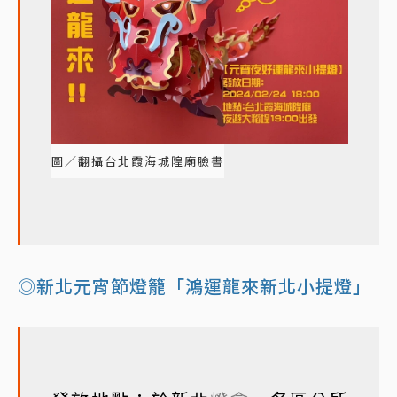
圖／翻攝台北霞海城隍廟臉書
◎新北元宵節燈籠「鴻運龍來新北小提燈」