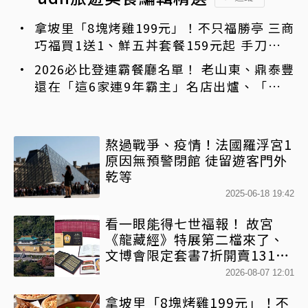
拿坡里「8塊烤雞199元」！不只福勝亭 三商
巧福買1送1、鮮五丼套餐159元起 手刀免費
領優惠
2026必比登連霸餐廳名單！ 老山東、鼎泰豐
還在「這6家連9年霸主」名店出爐、「這家
台菜」無緣9連霸
熬過戰爭、疫情！法國羅浮宮1
原因無預警閉館 徒留遊客門外
乾等
2025-06-18 19:42
看一眼能得七世福報！ 故宮
《龍藏經》特展第二檔來了、
文博會限定套書7折開賣131萬
網驚：貧窮限制想像
2026-08-07 12:01
拿坡里「8塊烤雞199元」！不