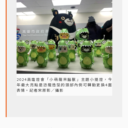
2024高雄燈會「小萌龍呆腦獸」主題小提燈，今
年最大亮點是恐龍造型的頭部內側可轉動更換4面
表情。記者宋原彰／攝影