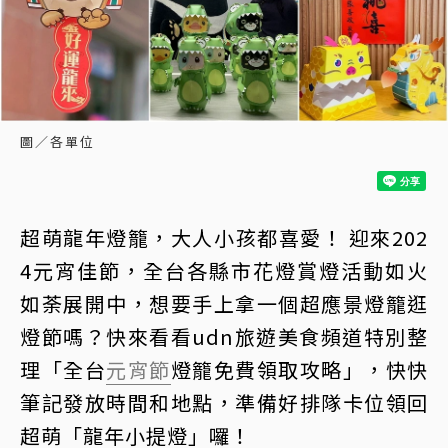
圖／各單位
超萌龍年燈籠，大人小孩都喜愛！ 迎來202
4元宵佳節，全台各縣市花燈賞燈活動如火
如荼展開中，想要手上拿一個超應景燈籠逛
燈節嗎？快來看看udn旅遊美食頻道特別整
理「全台
元宵節
燈籠免費領取攻略」，快快
筆記發放時間和地點，準備好排隊卡位領回
超萌「龍年小提燈」囉！