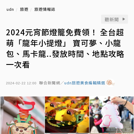
udn
旅遊
旅遊情報誌
聽新聞
2024元宵節燈籠免費領！ 全台超
萌「龍年小提燈」 寶可夢、小龍
包、馬卡龍..發放時間、地點攻略
一次看
聯合新聞網／
udn旅遊美食編輯精選
2024-02-22 12:00