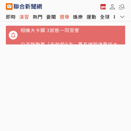
NCC沒委員「滅團」危機影響民眾什麼？他買
即時
演習
熱門
要聞
選舉
娛樂
運動
全球
社會
相機大卡關 3狀態一同受害
白海豚颱風「先蛻殼5次、再長途跋涉靠近大
陸」 陸專家稱罕見
泰國爆校園槍擊！學生開槍釀2死15傷 現場仍
在交火