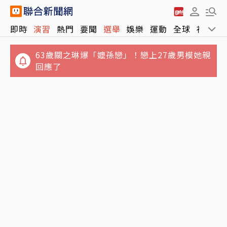
即時
演習
熱門
要聞
選舉
娛樂
運動
全球
社會
63歲關之琳爆「嬤孫戀」！戀上27歲男模她親
回應了
短線趨勢怎麼走？台指期夜盤衝上44,380點後
遭空方襲擊