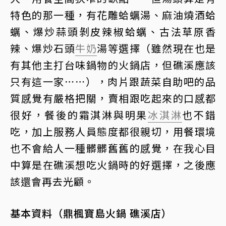
特色的那一種，有花雕蛤蠣湯、麻油燒酒蛤
蠣、爆炒蒜頭剝皮辣椒蛤蠣、古法草原香
辣、爆炒石頭
牛奶
湯等選擇（雖然現在也是
有其他主打台味鍋物的火鍋店，但礁溪應該
只有這一家⋯⋯），肉片跟蔬菜自助吧的品
質感覺有嚴格把關，賣相跟吃起來的口感都
很好，餐後的霜淇淋與明果
冰淇淋
也不錯
吃，加上服務人員態度都很親切，用餐環境
也不會給人一種髒髒舊舊的感覺，在我心目
中算是在礁溪想吃火鍋時的好選擇，之後應
該還會再去光顧。
基本資料（鼎楓寶島火鍋 礁溪店）