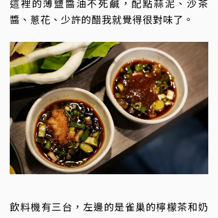
這裡的薄鹽醬油不死鹹，配點蒜泥、沙茶
醬、蔥花、少許的醋我就覺得很對味了。
飲料機有三台，左邊的是雀巢的檸檬茶和奶