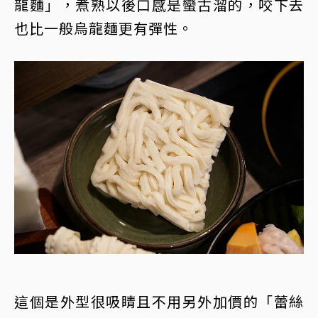
龍麵」，煮熟以後口感是蠻古溜的，咬下去
也比一般烏龍麵更有彈性。
這個是外型很吸睛且不用另外加價的「蕾絲