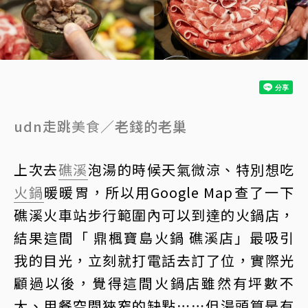
udn走跳
美食
／老錢的老巢
上次去
礁溪
泡湯的時候天氣微涼、特別想吃
火鍋
暖暖胃，所以用Google Map查了一下
礁溪火車站步行範圍內可以到達的火鍋店，
結果這間「 鼎楓寶島火鍋 礁溪店」最吸引
我的目光，立刻就打電話去訂了位，實際光
顧過以後，覺得這間火鍋店雖然有坪數不
大、用餐空間狹窄的缺點⋯⋯但湯頭算是有