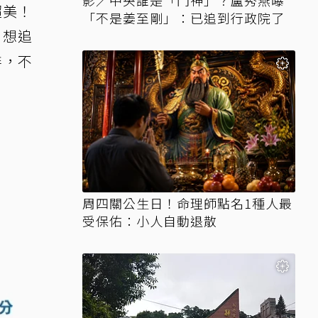
影／中央誰是「門神」？盧秀燕曝
超美！
「不是姜至剛」：已追到行政院了
想追
排，不
周四關公生日！命理師點名1種人最
受保佑：小人自動退散