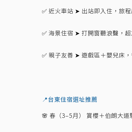
✅ 近火車站 ➤ 出站即入住，旅程
✅ 海景住宿 ➤ 打開窗聽浪聲，超
✅ 親子友善 ➤ 遊戲區＋嬰兒床，
📍台東住宿選址推薦
🌸 春（3–5月） 賞櫻＋伯朗大