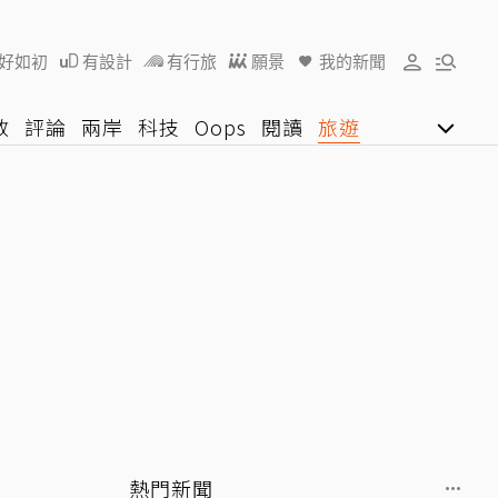
好如初
有設計
有行旅
願景
我的新聞
教
評論
兩岸
科技
Oops
閱讀
旅遊
行動
影音網
U好學
熱門新聞