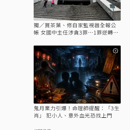
獨／買茶葉、修自家監視器全報公
帳 女國中主任涉貪3罪…1罪逆轉無
罪
鬼月業力引爆！命理師提醒：「3生
肖」 犯小人、意外血光恐找上門