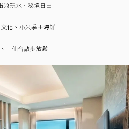
華、衝浪玩水、秘境日出
部落文化、小米季＋海鮮
夜市、三仙台散步放鬆