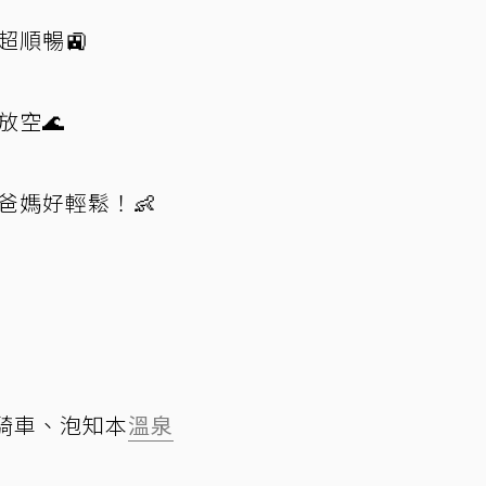
超順暢🚉
放空🌊
爸媽好輕鬆！👶
道騎車、泡知本
溫泉