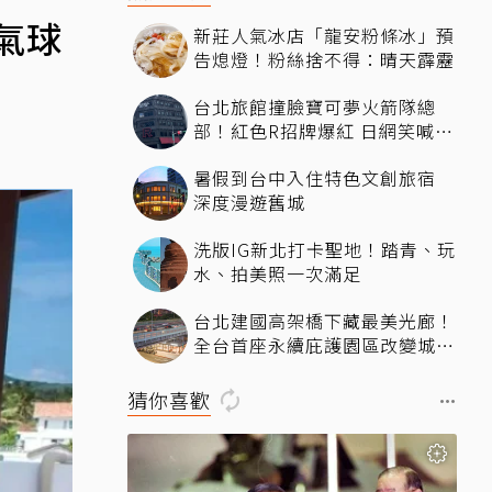
氣球
新莊人氣冰店「龍安粉條冰」預
告熄燈！粉絲捨不得：晴天霹靂
台北旅館撞臉寶可夢火箭隊總
部！紅色R招牌爆紅 日網笑喊：
來台灣住這間
暑假到台中入住特色文創旅宿
深度漫遊舊城
洗版IG新北打卡聖地！踏青、玩
水、拍美照一次滿足
台北建國高架橋下藏最美光廊！
全台首座永續庇護園區改變城市
角落，打造友善共融新地標
猜你喜歡