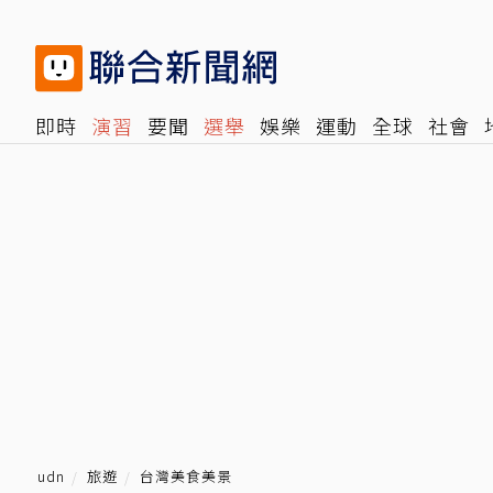
即時
演習
要聞
選舉
娛樂
運動
全球
社會
雜誌
報時光
倡議+
500輯
轉角國際
NBA
時
udn
旅遊
台灣美食美景