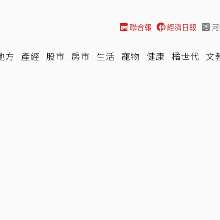
聯合報
經濟日報
河
地方
產經
股市
房市
生活
寵物
健康
橘世代
文
尚
汽車
棒球
HBL
遊戲
專題
網誌
女子漾
陽光