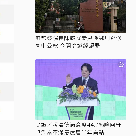
前監察院長陳履安妻兒涉挪用辭修
高中公款 今開庭還錢認罪
民調／賴清德滿意度44.7%略回升
卓榮泰不滿意度居半年高點