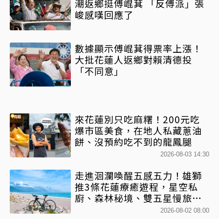
潮返鄉挺傅崐萁 「反傅派」張
峻感嘆回應了
數據顯示傅崐萁得票率上漲！
大批花蓮人返鄉對賴清德投
「不同意」
來花蓮別只吃麻糬！200元吃
爆市區美食，在地人私藏蔥油
餅、沒預約吃不到的龍鳳腿
2026-08-03 14:30
走進洄瀾喚醒五感五力！雄獅
推3條花蓮療癒遊程，星空私
廚、森林秘境、雙五星慢旅一
次收藏
2026-08-02 08:00