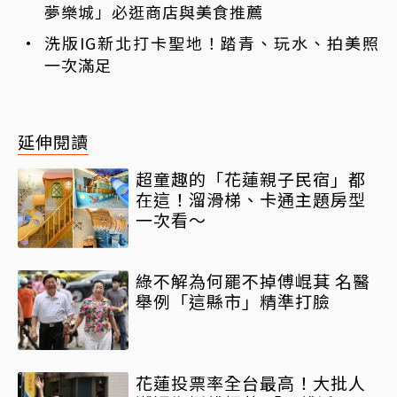
夢樂城」必逛商店與美食推薦
洗版IG新北打卡聖地！踏青、玩水、拍美照
一次滿足
延伸閱讀
超童趣的「花蓮親子民宿」都
在這！溜滑梯、卡通主題房型
一次看～
綠不解為何罷不掉傅崐萁 名醫
舉例「這縣市」精準打臉
花蓮投票率全台最高！大批人