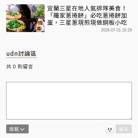
宜蘭三星在地人氣排隊美食！
「羅家蔥捲餅」必吃蔥捲餅加
蛋，三星蔥現煎現做銅板小吃
2026-07-31 16:29
udn討論區
共
則留言
0
規範
發布