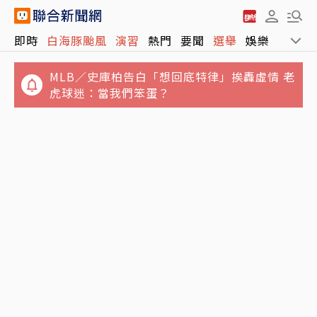
即時
白海豚颱風
演習
熱門
要聞
選舉
娛樂
運動
MLB／史庫柏告白「想回底特律」挨轟虛情 老
虎球迷：當我們笨蛋？
影／五角大廈新公布UFO檔案！阿富汗上空巨
大三角形遮蔽星光