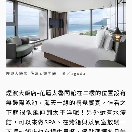
煙波大飯店-花蓮太魯閣館。 圖／agoda
煙波大飯店-花蓮太魯閣館在二樓的位置設有
無邊際泳池，海天一線的視覺饗宴，乍看之
下就很像延伸到太平洋呢！另外還有水療
館，可以來做SPA、在烤箱與蒸氣室放鬆一
下喔～飯店也有提供早餐，餐點種類多且美