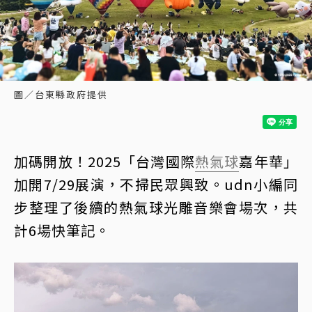
圖／台東縣政府提供
加碼開放！2025「台灣國際
熱氣球
嘉年華」
加開7/29展演，不掃民眾興致。udn小編同
步整理了後續的熱氣球光雕音樂會場次，共
計6場快筆記。