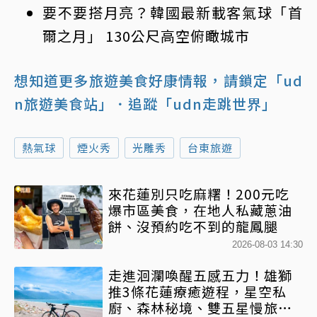
要不要搭月亮？韓國最新載客氣球「首
爾之月」 130公尺高空俯瞰城市
想知道更多旅遊美食好康情報，請鎖定「ud
n旅遊美食站」
．追蹤「udn走跳世界」
熱氣球
煙火秀
光雕秀
台東旅遊
來花蓮別只吃麻糬！200元吃
爆市區美食，在地人私藏蔥油
餅、沒預約吃不到的龍鳳腿
2026-08-03 14:30
走進洄瀾喚醒五感五力！雄獅
推3條花蓮療癒遊程，星空私
廚、森林秘境、雙五星慢旅一