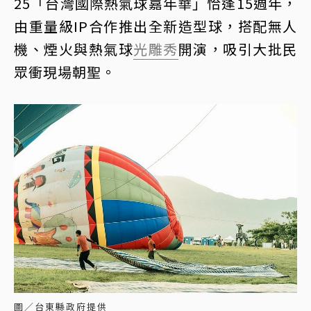
25「台灣國際熱氣球嘉年華」恰逢15週年，
由重量級IP合作推出全新造型球，搭配無人
機、煙火與熱氣球
光雕秀
開演，吸引大批民
眾衝現場朝聖。
圖／台東縣政府提供