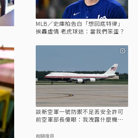
MLB／史庫柏告白「想回底特律」
挨轟虛情 老虎球迷：當我們笨蛋？
談新空軍一號防禦不足丟安全許可
前空軍部長傻眼：我洩露什麼機
密？