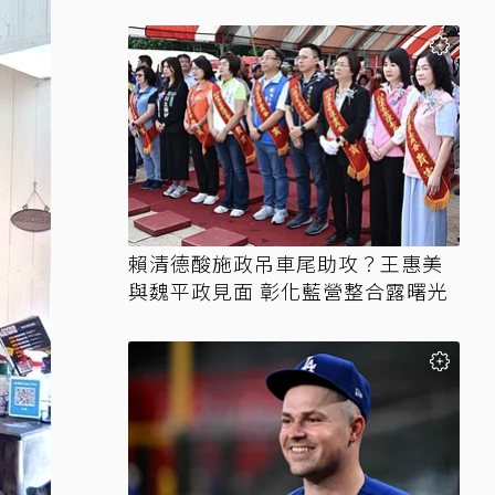
賴清德酸施政吊車尾助攻？王惠美
與魏平政見面 彰化藍營整合露曙光