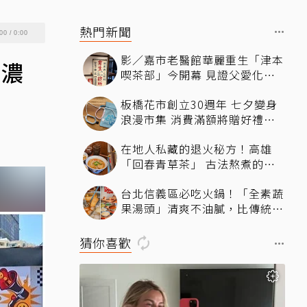
熱門新聞
00
/
0:00
影／嘉市老醫館華麗重生「津本
、濃
喫茶部」今開幕 見證父愛化身
文化新地標
板橋花市創立30週年 七夕變身
浪漫市集 消費滿額將贈好禮還
可DIY
在地人私藏的退火秘方！高雄
「回春青草茶」 古法熬煮的純
粹清涼
台北信義區必吃火鍋！「全素蔬
果湯頭」清爽不油膩，比傳統麻
辣鍋更香、更醇厚
猜你喜歡