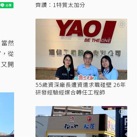
齊讚：1特質太加分
，當然
富，從
足又開
55歲資深廠長遭資遣求職碰壁 26年
研發經驗經媒合轉任工程師