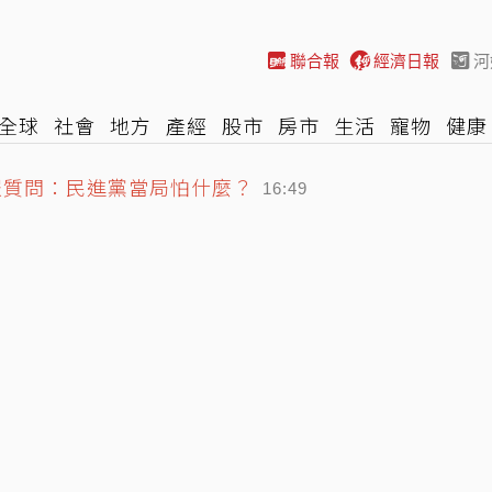
聯合報
經濟日報
河
全球
社會
地方
產經
股市
房市
生活
寵物
健康
際
NBA
時尚
汽車
棒球
HBL
遊戲
專題
網誌
報質問：民進黨當局怕什麼？
16:49
局 伊朗真把川普逼入死角？
、6人傷 北市277件最多
16:51
16:50