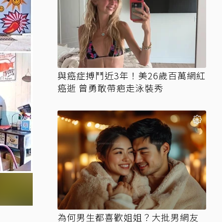
與癌症搏鬥近3年！美26歲百萬網紅
癌逝 曾勇敢帶疤走泳裝秀
為何男生都喜歡姐姐？大批男網友