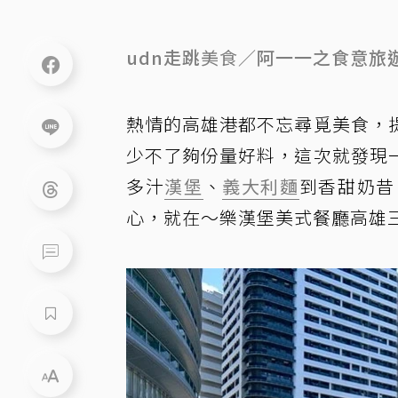
udn走跳
美食
／阿一一之食意旅
熱情的高雄港都不忘尋覓美食，
少不了夠份量好料，這次就發現
多汁
漢堡
、
義大利麵
到香甜奶昔
心，就在～樂漢堡美式餐廳高雄