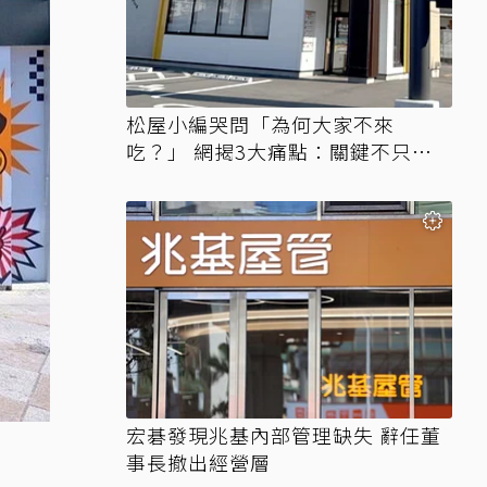
松屋小編哭問「為何大家不來
吃？」 網揭3大痛點：關鍵不只價
格
宏碁發現兆基內部管理缺失 辭任董
事長撤出經營層