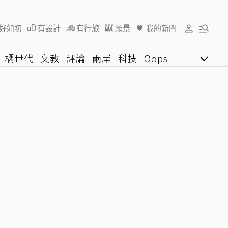
好如初
有設計
有行旅
願景
我的新聞
橘世代
文教
評論
兩岸
科技
Oops
女子漾
陽光行動
影音網
U好學