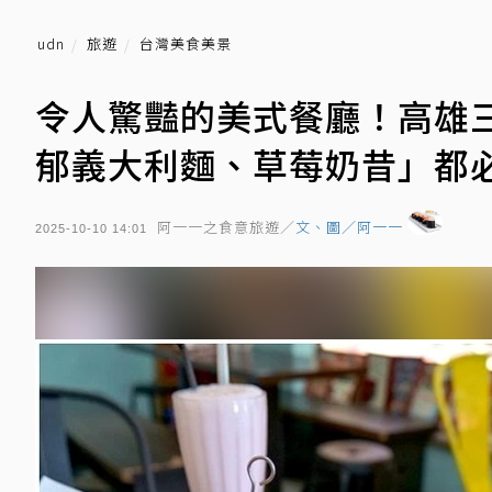
udn
旅遊
台灣美食美景
令人驚豔的美式餐廳！高雄
郁義大利麵、草莓奶昔」都
阿一一之食意旅遊／
文、圖／阿一一
2025-10-10 14:01