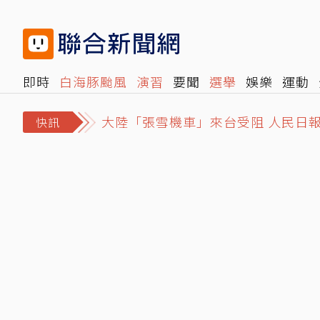
即時
白海豚颱風
演習
要聞
選舉
娛樂
運動
閱讀
旅遊
雜誌
報時光
倡議+
500輯
轉角國
大陸「張雪機車」來台受阻 人民日
快訊
荷莫茲海峽9000年神話照進美伊僵
白海豚逐漸遠離…全台災情增至632件