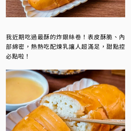
我近期吃過最酥的炸銀絲卷！表皮酥脆、內
部綿密，熱熱吃配煉乳讓人超滿足，甜點控
必點啦！