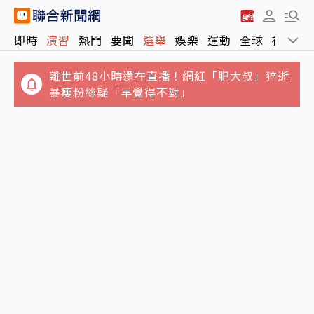
即時
演習
熱門
要聞
選舉
娛樂
運動
全球
社會
離世前48小時還在直播！網紅「肥大叔」猝逝
暴瘦粉絲疑「早覺得不對」
白海豚颱風「先蛻殼5次、再長途跋涉靠近大
Google Chrome終於可看Netflix 4K影片！
陸」 陸專家稱罕見
快更新瀏覽器、還要符合條件才能用