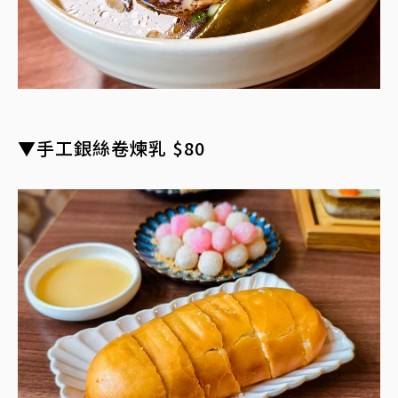
▼手工銀絲卷煉乳 $80