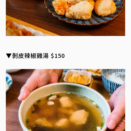
▼剝皮辣椒雞湯 $150