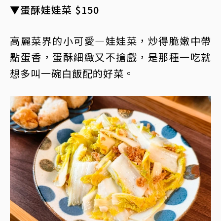
▼蛋酥娃娃菜 $150
高麗菜界的小可愛—娃娃菜，炒得脆嫩中帶
點蛋香，蛋酥細緻又不搶戲，是那種一吃就
想多叫一碗白飯配的好菜。