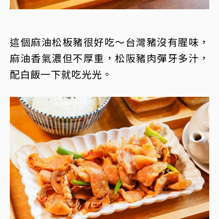
這個麻油松板豬很好吃～台灣豬沒有腥味，
麻油香氣濃但不厚重，松阪豬肉彈牙多汁，
配白飯一下就吃光光。