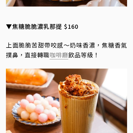
▼焦糖脆脆濃乳那提 $160
上面脆脆苦甜帶咬感～奶味香濃，焦糖香氣
撲鼻，直接轉職
咖啡廳
飲品等級！