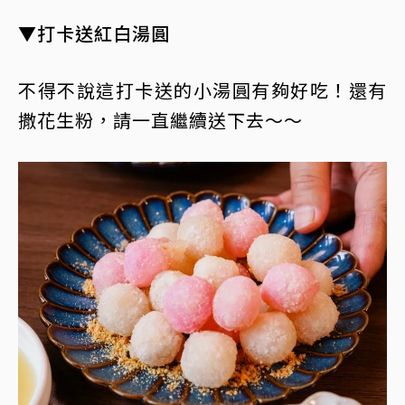
▼打卡送紅白湯圓
不得不說這打卡送的小湯圓有夠好吃！還有
撒花生粉，請一直繼續送下去～～