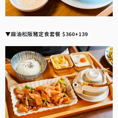
▼麻油松阪豬定食套餐 $360+139