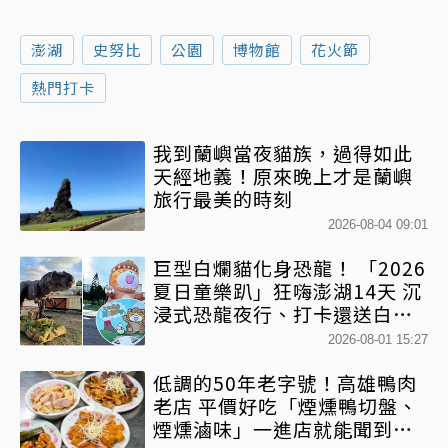
澎湖
史努比
公園
博物館
花火節
熱門打卡
我到蘭嶼當夜貓族，過得如此
天經地義！原來晚上才是蘭嶼
旅行最美的時刻
2026-08-04 09:01
巨型白爛貓化身恐龍！ 「2026
夏日童樂趴」狂嗨澎湖14天 沉
浸式恐龍夜行、打卡還送白爛
貓扇
2026-08-01 15:27
低調的50年老字號！高雄鴨肉
老店 平價好吃「煙燻鴨切盤、
煙燻滷味」一進店就能聞到香