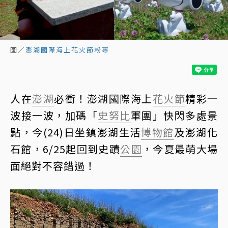
圖／
澎湖國際海上花火節粉專
人在
澎湖
必衝！澎湖國際海上
花火節
精彩一
波接一波，加碼「
史努比
軍團」快閃多處景
點，今(24)日坐鎮澎湖生活
博物館
及澎湖化
石館，6/25起回到史蹟
公園
，今夏最萌大場
面絕對不容錯過！