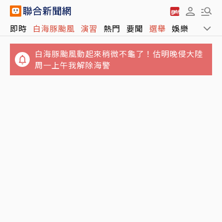
即時
白海豚颱風
演習
熱門
要聞
選舉
娛樂
運動
白海豚颱風動起來稍微不龜了！估明晚侵大陸
周一上午我解除海警
垃圾堆積如山！澎湖8童遭棄養4坪屋內慘況曝
晚餐準備太慢…25歲人妻遭小叔用斧頭斬首 頭
光 縣府大動作訪視吃閉門羹
顱懸掛屋外榕樹