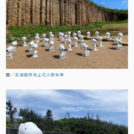
圖／
澎湖國際海上花火節粉專