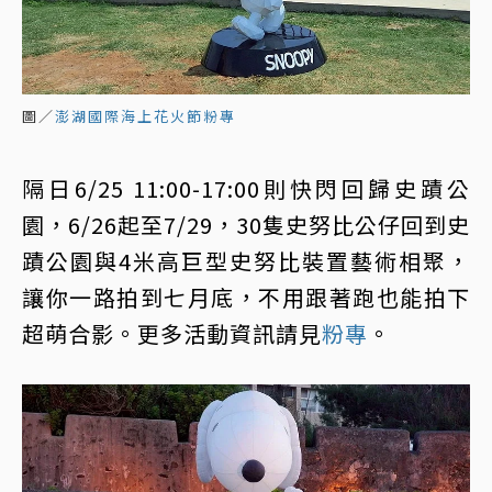
圖／
澎湖國際海上花火節粉專
隔日6/25 11:00-17:00則快閃回歸史蹟公
園，6/26起至7/29，30隻史努比公仔回到史
蹟公園與4米高巨型史努比裝置藝術相聚，
讓你一路拍到七月底，不用跟著跑也能拍下
超萌合影。更多活動資訊請見
粉專
。