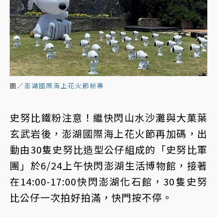
圖／
澎湖國際海上花火節粉專
史努比鐵粉注意！繼快閃山水沙灘與大菓葉
玄武岩後，澎湖國際海上花火節再加碼，出
動由30隻史努比造型公仔組成的「史努比軍
團」於6/24上午快閃澎湖生活博物館，接著
在14:00-17:00快閃澎湖化石館，30隻史努
比公仔一次拍好拍滿，快門按不停。