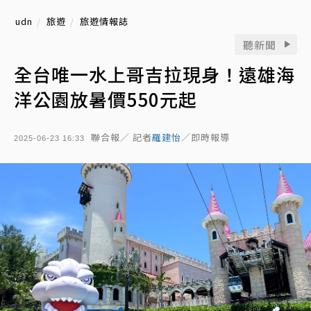
udn
旅遊
旅遊情報誌
聽新聞
全台唯一水上哥吉拉現身！遠雄海
洋公園放暑價550元起
聯合報／ 記者
羅建怡
／即時報導
2025-06-23 16:33