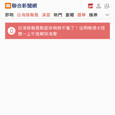
即時
白海豚颱風
演習
熱門
要聞
選舉
娛樂
運動
白海豚颱風動起來稍微不龜了！估明晚侵大陸
周一上午我解除海警
垃圾堆積如山！澎湖8童遭棄養4坪屋內慘況曝
晚餐準備太慢…25歲人妻遭小叔用斧頭斬首 頭
光 縣府大動作訪視吃閉門羹
顱懸掛屋外榕樹