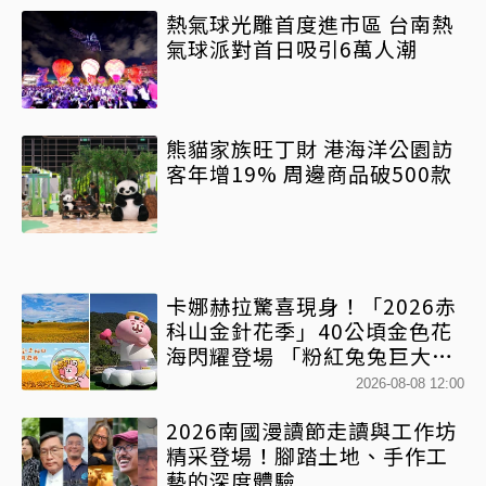
熱氣球光雕首度進市區 台南熱
氣球派對首日吸引6萬人潮
熊貓家族旺丁財 港海洋公園訪
客年增19% 周邊商品破500款
卡娜赫拉驚喜現身！「2026赤
科山金針花季」40公頃金色花
海閃耀登場 「粉紅兔兔巨大氣
球+超狂500樂遊券」快追
2026-08-08 12:00
2026南國漫讀節走讀與工作坊
精采登場！腳踏土地、手作工
藝的深度體驗