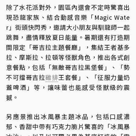
除了水花派對外，園區內還會不定時驚喜出
現恐龍家族、結合動感音樂「Magic Wate
r」街頭快閃秀，邀請大小朋友與馴龍師一起
跳舞，盡情釋放夏日能量。暑期還有打造期
間限定「哥吉拉主題餐廳」，集結王者基多
拉、摩斯拉、拉頓等怪獸角色，推出各式創
意餐點，包括「無敵哥吉拉黑堡餐」、「勢
不可擋哥吉拉
雞排
王套餐」、「征服力量奶
蓋啤酒」等，讓味蕾也能感受怪獸級的震
撼。
另應景推出冰風暴主題冰品，包括口感濃
郁、香甜中帶有巧克力脆片驚喜的「冰風暴