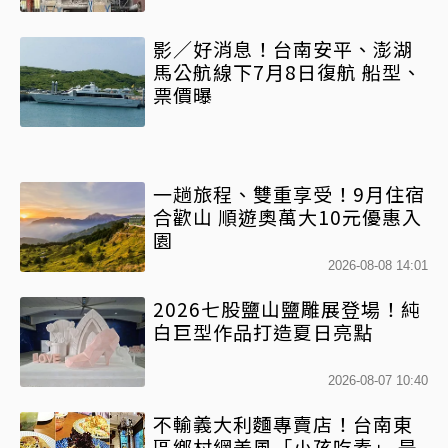
影／好消息！台南安平、澎湖
馬公航線下7月8日復航 船型、
票價曝
一趟旅程、雙重享受！9月住宿
合歡山 順遊奧萬大10元優惠入
園
2026-08-08 14:01
2026七股鹽山鹽雕展登場！純
白巨型作品打造夏日亮點
2026-08-07 10:40
不輸義大利麵專賣店！台南東
區鄉村網美風「小孩吃素」 是