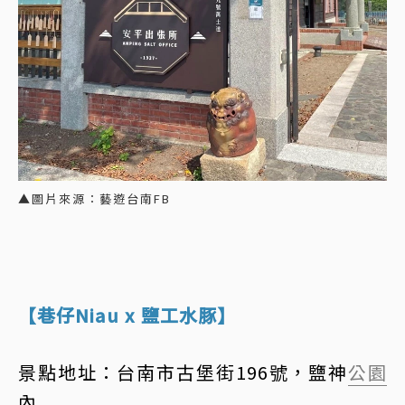
▲圖片來源：藝遊台南FB
【巷仔Niau x 鹽工水豚】
景點地址：台南市古堡街196號，鹽神
公園
內