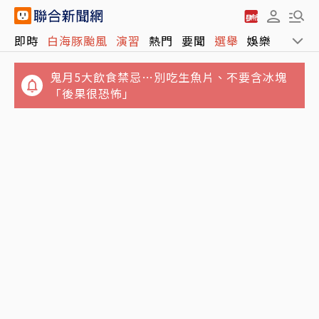
鬼月5大飲食禁忌…別吃生魚片、不要含冰塊
即時
白海豚颱風
演習
熱門
要聞
選舉
娛樂
運動
「後果很恐怖」
果乾取代糖果是進步、取代水果卻是退步！營
養師揭果乾堅果常見健康陷阱