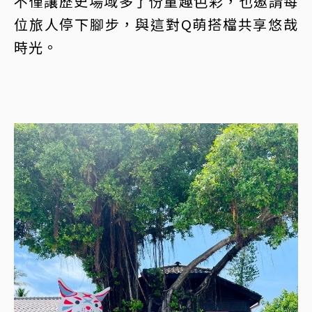
不僅讓歷史場域多了份童趣色彩，也邀請每
位旅人停下腳步，與這對Q萌搭檔共享悠哉
時光。