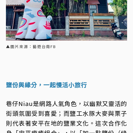
▲圖片來源：藝遊台南FB
鹽份與緣分，一起慢活小旅行
巷仔Niau是網路人氣角色，以幽默又靈活的
街頭氛圍受到喜愛；而鹽工水豚大麥與栗子
則代表著安平在地的鹽業文化。這次合作化
身「安平療癒組合」，以「加一點鹽份（緣