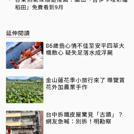
稻田」免費看到9月
延伸閱讀
86歲翁心情不佳至安平四草大
橋散心 疑失足落水成浮屍
金山蓮花季小旅行來了 導覽賞
花外加農業手作
台中拆鐵皮屋驚見「古蹟」？
網友急喊：別拆！明勘察