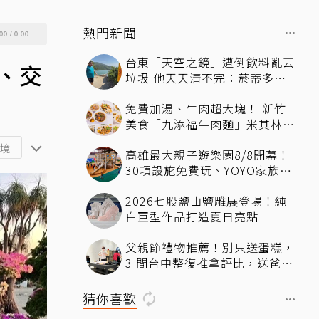
熱門新聞
00
/
0:00
台東「天空之鏡」遭倒飲料亂丟
、交
垃圾 他天天清不完：菸蒂多到
像下雪
免費加湯、牛肉超大塊！ 新竹
美食「九添福牛肉麵」米其林必
比登推薦、多位名人都朝聖過
境
高雄最大親子遊樂園8/8開幕！
30項設施免費玩、YOYO家族嗨
翻暑假
2026七股鹽山鹽雕展登場！純
白巨型作品打造夏日亮點
父親節禮物推薦！別只送蛋糕，
3 間台中整復推拿評比，送爸爸
最有感的放鬆體驗
猜你喜歡