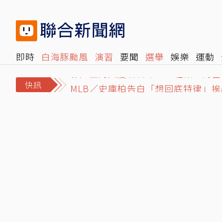
即時
白海豚颱風
演習
要聞
選舉
娛樂
運動
閱讀
旅遊
雜誌
報時光
倡議+
500輯
轉角國
MLB／史庫柏告白「想回底特律」挨
快訊
影／五角大廈新公布UFO檔案！阿