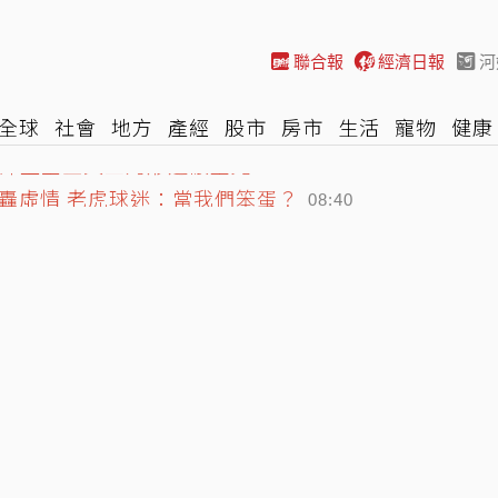
聯合報
經濟日報
河
全球
社會
地方
產經
股市
房市
生活
寵物
健康
際
NBA
時尚
汽車
棒球
HBL
遊戲
專題
網誌
轟虛情 老虎球迷：當我們笨蛋？
08:40
富汗上空巨大三角形遮蔽星光
08:45