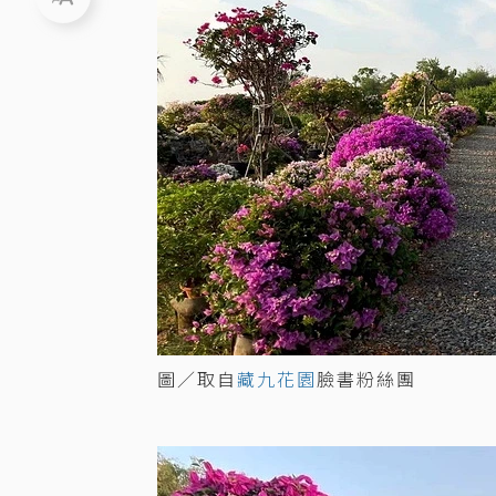
圖／取自
藏九花園
臉書粉絲團