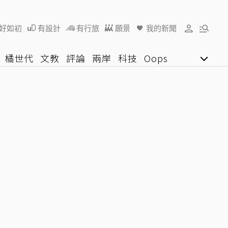
好如初
有設計
有行旅
願景
我的新聞
橘世代
文教
評論
兩岸
科技
Oops
女子漾
陽光行動
影音網
U好學