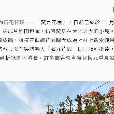
的
賞花
秘境
——「藏九花園」，日前已於於 11 月 
，被成片稻田包圍，彷彿藏身在大地之間的小島
織成牆，讓這座低調花園瞬間成為社群上最受矚
旅客只需在導航輸入「藏九花園」即可順利抵達
可全額折抵園內消費，許多旅客會直接兌換九重葛