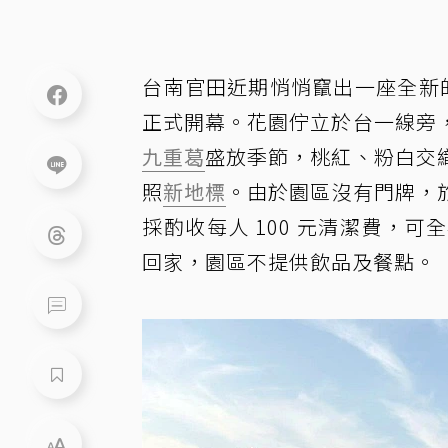
台南官田近期悄悄竄出一座全新
正式開幕。花園佇立於台一線旁
九重葛
盛放季節，桃紅、粉白交
照
新地標
。由於園區沒有門牌，
採酌收每人 100 元清潔費，
回家，園區不提供飲品及餐點。