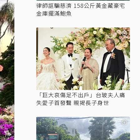
律師誆騙慈濟 158公斤黃金藏豪宅
金庫擺滿鮑魚
「巨大哀傷足不出戶」台玻夫人痛
失愛子首發聲 親揭長子身世