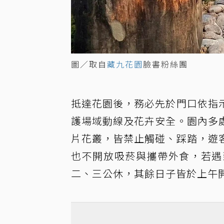
圖／取自
藏九花園
臉書粉絲團
抵達花園後，務必先於門口依指
護場域動線及花卉安全。園內多
片花叢，皆禁止觸碰、踩踏，遊
也不開放吸菸與攜帶外食，若遇
二、三公休，其餘日子皆於上午開放