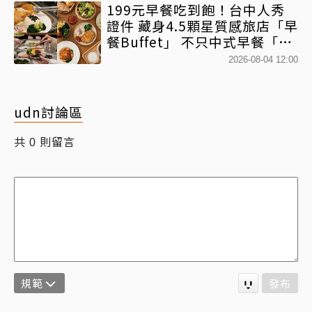
199元早餐吃到飽！台中人秀
證件 藏身4.5顆星質感旅店「早
餐Buffet」 不只中式早餐「酥
炸豬排、韓式拌飯」全吃得到
2026-08-04 12:00
udn討論區
共
則留言
0
規範
發布