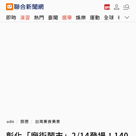
即時
演習
熱門
要聞
選舉
娛樂
運動
全球
社會
udn
旅遊
台灣美食美景
彰化「廟街鬧市」2/14登場！140