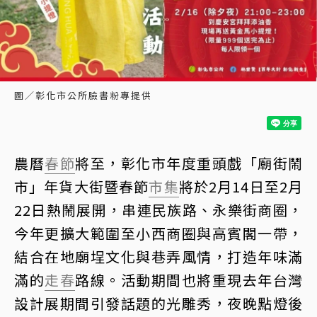
圖／彰化市公所臉書粉專提供
農曆
春節
將至，彰化市年度重頭戲「廟街鬧
市」年貨大街暨春節
市集
將於2月14日至2月
22日熱鬧展開，串連民族路、永樂街商圈，
今年更擴大範圍至小西商圈與高賓閣一帶，
結合在地廟埕文化與巷弄風情，打造年味滿
滿的
走春
路線。活動期間也將重現去年台灣
設計展期間引發話題的光雕秀，夜晚點燈後