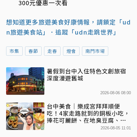
300元優惠一次看
想知道更多旅遊美食好康情報，請鎖定「ud
n旅遊美食站」
．追蹤「udn走跳世界」
市集
春節
走春
燈會
南門市場
暑假到台中入住特色文創旅宿
深度漫遊舊城
2026-08-06 08:00
台中美食｜樂成宮拜拜順便
吃！4家走路就到的銅板小吃，
捧花可麗餅、在地臭豆腐、烤
甜甜圈一次收
2026-08-05 11:01