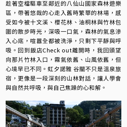
趁著空檔驅車至鄰近的八仙山國家森林遊樂
區，帶著悠哉的心走入舊時繁華的林場，感
受如今被十文溪、櫻花林、油桐林與竹林包
圍的散步時光，深吸一口氣，森林的氣息滲
入心底，喧囂全都被洗淨，只剩下平靜與呼
吸。回到飯店Check out離開時，我回頭望
向那片竹林入口，霧氣依舊、山風依舊，但
心境早已不同。虹夕諾雅 谷關不只是溫泉旅
宿，更像是一段深刻的山林對話，讓人學會
與自然共呼吸，與自己焦躁的心和解。