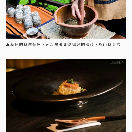
▲秋日的林岸茶席，可以喝著剛剛搗好的擂茶，與山林共飲。