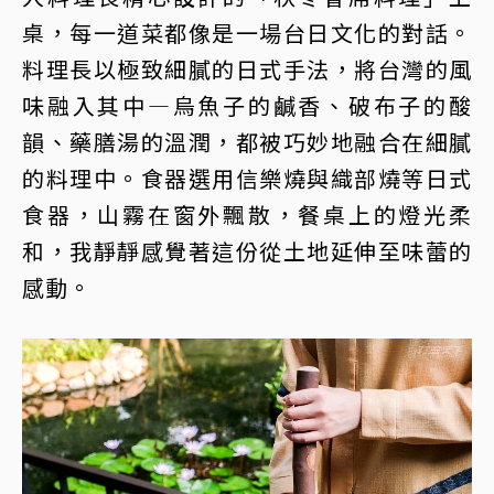
桌，每一道菜都像是一場台日文化的對話。
料理長以極致細膩的日式手法，將台灣的風
味融入其中—烏魚子的鹹香、破布子的酸
韻、藥膳湯的溫潤，都被巧妙地融合在細膩
的料理中。食器選用信樂燒與織部燒等日式
食器，山霧在窗外飄散，餐桌上的燈光柔
和，我靜靜感覺著這份從土地延伸至味蕾的
感動。