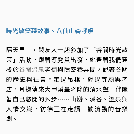
時光散策聽故事、八仙山森呼吸
隔天早上，與友人一起參加了「谷關時光散
策」活動。跟著導覽員出發，她帶著我們穿
梭於
谷關溫泉
老街與隱密巷弄間，說著谷關
的歷史與往昔。走過吊橋，經過寺廟與老
店，耳邊傳來大甲溪轟隆隆的溪水聲，伴隨
著自己悠閒的腳步⋯⋯山巒、溪谷、溫泉與
人情交織，彷彿正在走讀一齣流動的音樂
劇。