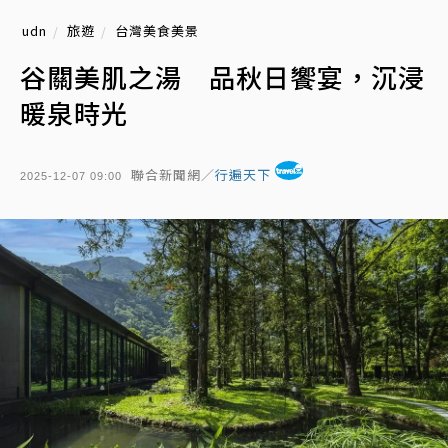
udn
旅遊
台灣美食美景
谷關美肌之湯 品秋日饗宴，沉浸
暖泉時光
聯合新聞網／
行遍天下
2025-12-07 09:00