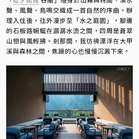
聲、風聲、鳥鳴交織成一首自然的序曲。辦
理入住後，往外漫步至「水之庭園」，腳邊
的石板路蜿蜒在潺潺水流之間，四周是蒼翠
山巒與風輕拂。剎那間，我彷彿漂浮在大甲
溪與森林之間，焦躁的心也慢慢沉澱下來。