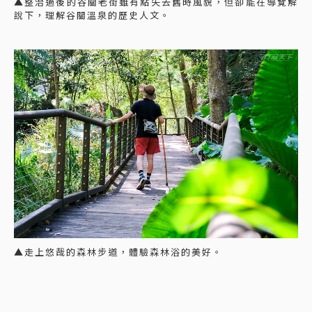
▲整治過後的谷關老街雖有點失去舊時風貌，但卻能在導覽解
說下，理解谷關溫泉的歷史人文。
▲走上悠哉的森林步道，體驗森林浴的美好。