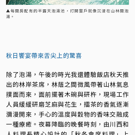
▲每間房配有的半露天泡湯池，打開窗戶就像沉浸在山林間泡
湯。
秋日饗宴帶來舌尖上的驚喜
除了泡湯，午後的時光我還體驗飯店秋天推
出的林岸茶席，林蔭之間微風帶著山林氣息
撲面而來，面前擺著木碗與研杵，現場工作
人員緩緩研磨芝麻與花生，擂茶的香氣逐漸
瀰漫開來，手心的溫度與穀物的香味交融成
一種療癒。夜幕降臨的晚餐時刻，由川西和
人料理長精心設計的「秋冬會席料理」上