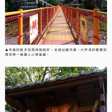
▲早晨的散步悠哉得剛剛好，走過谷關吊橋，大甲溪的聲響就
像音樂一樣讓人心情雀躍。