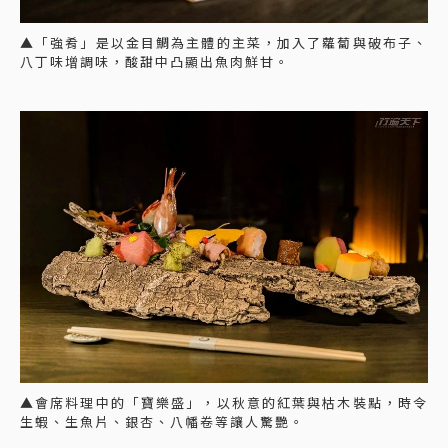
▲「強肴」是以金目鯛為主體的主菜，加入了蘿蔔與破布子、
八丁味增調味，酸甜中凸顯出魚肉鮮甘。
▲會席料理中的「寶樂盛」，以秋意的紅葉與枯木裝點，時令
生蝦、生魚片、銀杏、八幡卷等讓人驚艷。