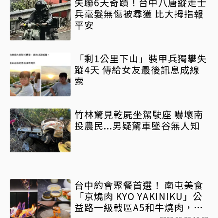
失聯6天奇蹟！台中八唐縱走士
兵毫髮無傷被尋獲 比大拇指報
平安
「剩1公里下山」裝甲兵獨攀失
蹤4天 傳給女友最後訊息成線
索
竹林驚見乾屍坐駕駛座 嚇壞南
投農民...男疑駕車墜谷無人知
台中約會聚餐首選！ 南屯美食
「京燒肉 KYO YAKINIKU」公
益路一級戰區A5和牛燒肉，京