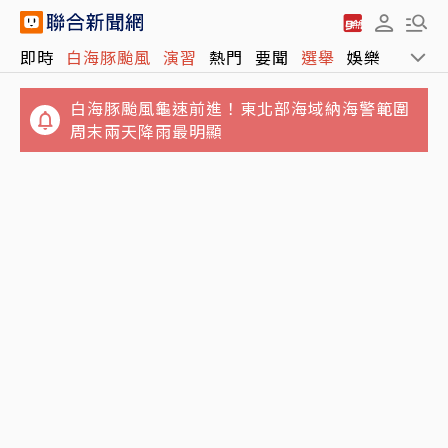
即時
白海豚颱風
演習
熱門
要聞
選舉
娛樂
運動
白海豚颱風龜速前進！東北部海域納海警範圍
周末兩天降雨最明顯
報喜！非農低於預期 台指期夜盤大漲近千點、
獨／姜厚任小24歲女友遭爆「當小三還有老公
站回45K
小孩」 女網友怒揭黑歷史