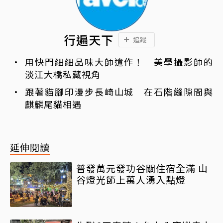
行遍天下
追蹤
用快門細細品味大師遺作！ 美學攝影師的
淡江大橋私藏視角
跟著貓腳印漫步長崎山城 在石階縫隙間與
麒麟尾貓相遇
延伸閱讀
普發萬元發功谷關住宿全滿 山
谷燈光節上萬人湧入點燈