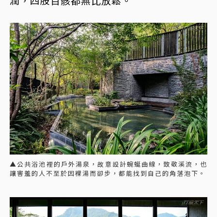
潤，四肢百骸都無比放鬆。
▲公共浴池裡的戶外湯泉，故意設計蜿蜒曲線，致敬溪流，也
讓害羞的人不至於因裸湯而卻步，都能找到自己的角落泡下。