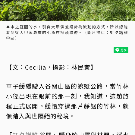
▲水之庭園的水，引自大甲溪並設計為流動的方式，所以總能
看到從大甲溪游來的小魚在裡頭悠遊。（圖片提供：虹夕諾雅
谷關）
【文：Cecilia，攝影：林民宜】
車子緩緩駛入谷關山區的蜿蜒公路，當竹林
小徑出現在眼前的那一刻，我知道，這趟旅
程正式展開。緩慢穿過那片靜謐的竹林，就
像踏入與世隔絕的秘境。
「
虹夕諾雅
谷關」隱身於山霧與林間，溪水