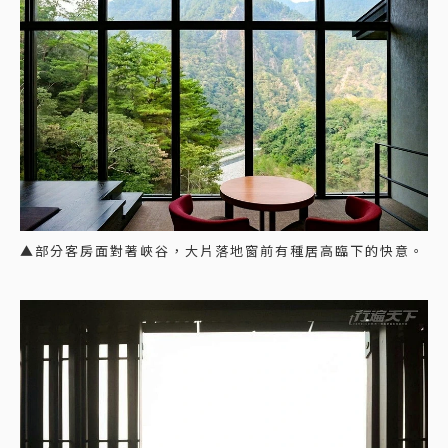
▲部分客房面對著峽谷，大片落地窗前有種居高臨下的快意。