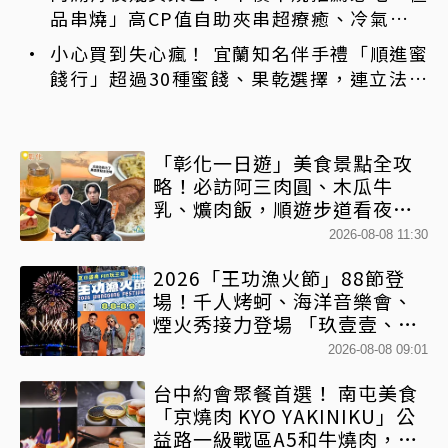
品串燒」高CP值自助夾串超療癒、冷氣強還
不限時內用
小心買到失心瘋！ 宜蘭知名伴手禮「順進蜜
餞行」超過30種蜜餞、果乾選擇，連立法院
都團購
「彰化一日遊」美食景點全攻
略！必訪阿三肉圓、木瓜牛
乳、爌肉飯，順遊步道看夜景
一次排好
2026-08-08 11:30
2026「王功漁火節」88節登
場！千人烤蚵、海洋音樂會、
煙火秀接力登場 「玖壹壹、美
秀集團開唱」
2026-08-08 09:01
台中約會聚餐首選！ 南屯美食
「京燒肉 KYO YAKINIKU」公
益路一級戰區A5和牛燒肉，京