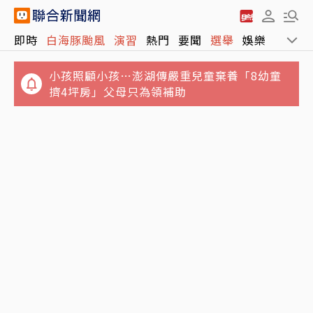
即時
白海豚颱風
演習
熱門
要聞
選舉
娛樂
運動
小孩照顧小孩…澎湖傳嚴重兒童棄養「8幼童
擠4坪房」父母只為領補助
捲粿粿婚外情演藝事業停擺！王子神隱8個月
白海豚進逼北海岸…新北淡水疑出現龍捲風 榕
曬「死蔭幽谷」吐心聲
樹遭連根拔起