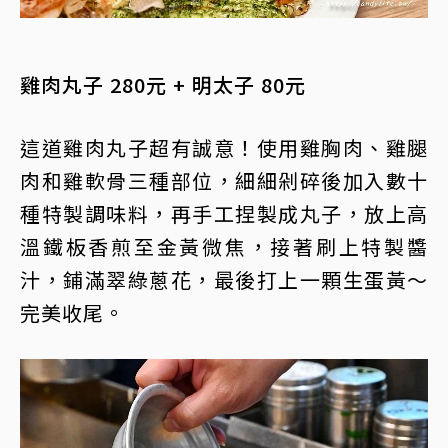
雞肉丸子 280元 + 明太子 80元
這道雞肉丸子超有誠意！使用雞胸肉、雞腿
肉和雞軟骨三種部位，細細剁碎後加入數十
種特製調味料，再手工捏製成丸子，放上高
溫鐵板香煎至金黃微焦，接著刷上特製醬
汁，鋪滿翠綠蔥花，最後打上一顆生蛋黃～
完美收尾。