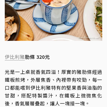
伊比利豬
肋條 320元
光是一上桌就香氣四溢！厚實的豬肋條經過
鐵板煎烤，外層焦香、內裡帶有咬勁，每一
口都能嚐到伊比利豬特有的堅果香與油脂的
甘甜，搭配特製醬汁，在鐵板上微微焦化
後，香氣層層疊起，讓人一塊接一塊。