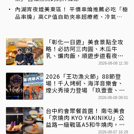
內湖宵夜媲美東區！ 平價串燒推薦必吃「極
品串燒」高CP值自助夾串超療癒、冷氣強還
不限時內用
「彰化一日遊」美食景點全攻
略！必訪阿三肉圓、木瓜牛
乳、爌肉飯，順遊步道看夜景
一次排好
2026-08-08 11:30
2026「王功漁火節」88節登
場！千人烤蚵、海洋音樂會、
煙火秀接力登場 「玖壹壹、美
秀集團開唱」
2026-08-08 09:01
台中約會聚餐首選！ 南屯美食
「京燒肉 KYO YAKINIKU」公
益路一級戰區A5和牛燒肉，京
平雙人套餐全程專人代烤
2026-08-07 16:28