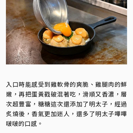
入口時能感受到雞軟骨的爽脆、雞腿肉的鮮
嫩，再把蛋黃戳破混著吃，滑順又香濃，層
次超豐富，糖糖這次還添加了明太子，經過
炙燒後，香氣更加迷人，還多了明太子嗶嗶
啵啵的口感。