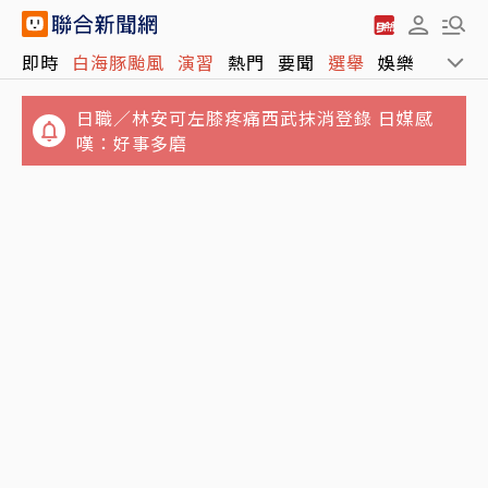
日職／林安可左膝疼痛西武抹消登錄 日媒感
即時
白海豚颱風
演習
熱門
要聞
選舉
娛樂
運動
嘆：好事多磨
又有3颱共存！16號颱風琵鷺生成 最新路徑、
影響出爐
政院月底拍板總預算案 明年度國防預算將創新
高上看1.1兆