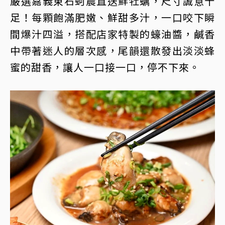
嚴選嘉義東石蚵農直送鮮牡蠣，尺寸誠意十
足！每顆飽滿肥嫩、鮮甜多汁，一口咬下瞬
間爆汁四溢，搭配店家特製的蠔油醬，鹹香
中帶著迷人的層次感，尾韻還散發出淡淡蜂
蜜的甜香，讓人一口接一口，停不下來。