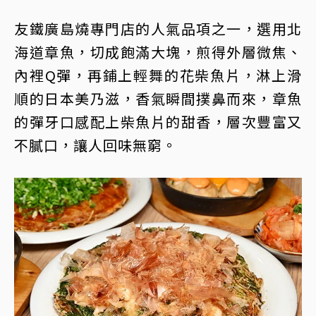
友鐵廣島燒專門店的人氣品項之一，選用北
海道章魚，切成飽滿大塊，煎得外層微焦、
內裡Q彈，再鋪上輕舞的花柴魚片，淋上滑
順的日本美乃滋，香氣瞬間撲鼻而來，章魚
的彈牙口感配上柴魚片的甜香，層次豐富又
不膩口，讓人回味無窮。