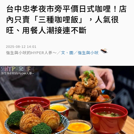
台中忠孝夜市旁平價日式咖哩！店
內只賣「三種咖哩飯」，人氣很
旺、用餐人潮接連不斷
2025-08-12 14:01
強生與小吠的HYPER人蔘～／
文、圖／強生與小吠