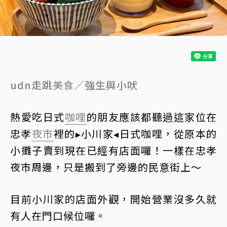
udn走跳
美食
／強生與小吠
熱愛吃日式
咖哩
的朋友應該都聽過這家位在
忠孝
夜市
裡的▸小川家◂日式咖哩，從原本的
小攤子賣到現在已經有店面囉！一樣在忠孝
夜市周邊，只是搬到了旁邊的民意街上～
目前小川家的店面外觀，開始營業沒多久就
有人在門口候位囉。