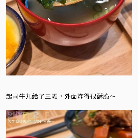
起司牛丸給了三顆，外面炸得很酥脆～