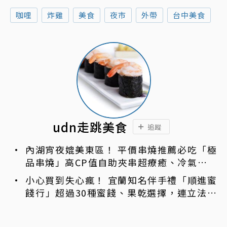
咖哩
炸雞
美食
夜市
外帶
台中美食
udn走跳美食
追蹤
內湖宵夜媲美東區！ 平價串燒推薦必吃「極
品串燒」高CP值自助夾串超療癒、冷氣強還
不限時內用
小心買到失心瘋！ 宜蘭知名伴手禮「順進蜜
餞行」超過30種蜜餞、果乾選擇，連立法院
都團購