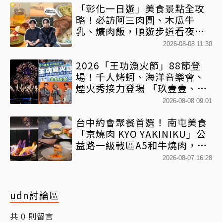
「彰化一日遊」美食景點全攻
略！必訪阿三肉圓、木瓜牛
乳、爌肉飯，順遊步道看夜景
一次排好
2026-08-08 11:30
2026「王功漁火節」88節登
場！千人烤蚵、海洋音樂會、
煙火秀接力登場 「玖壹壹、美
秀集團開唱」
2026-08-08 09:01
台中約會聚餐首選！ 南屯美食
「京燒肉 KYO YAKINIKU」公
益路一級戰區A5和牛燒肉，京
平雙人套餐全程專人代烤
2026-08-07 16:28
udn討論區
共
則留言
0