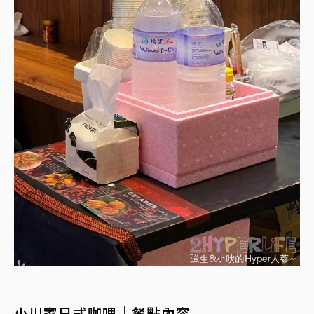
小川家日式咖哩│餐點內容