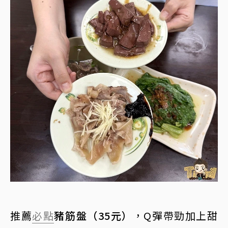
推薦
必點
豬筋盤（35元）
，Q彈帶勁加上甜