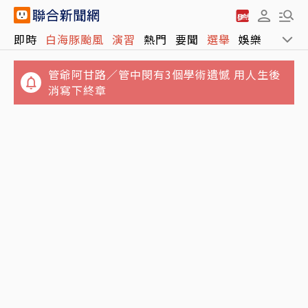
即時
白海豚颱風
演習
熱門
要聞
選舉
娛樂
運動
管爺阿甘路／管中閔有3個學術遺憾 用人生後
消寫下終章
MLB／好消息！大谷翔平投手歸隊新進度 重新
iPhone 17要漲！爆料稱最快下周調價 蘋果提
開始傳接球
前動手原因曝