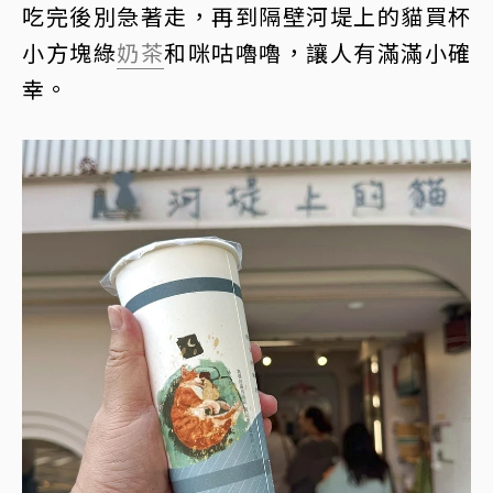
吃完後別急著走，再到隔壁河堤上的貓買杯
小方塊綠
奶茶
和咪咕嚕嚕，讓人有滿滿小確
幸。