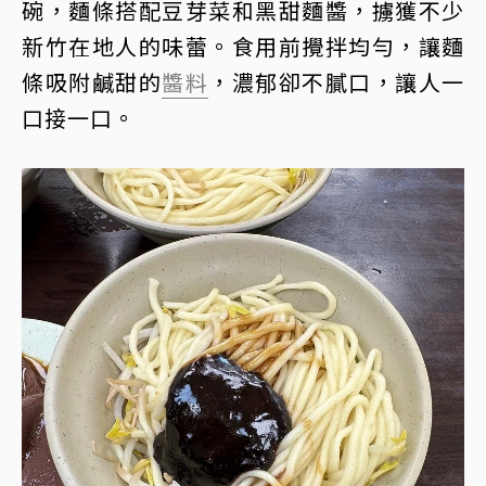
碗，麵條搭配豆芽菜和黑甜麵醬，擄獲不少
新竹在地人的味蕾。食用前攪拌均勻，讓麵
條吸附鹹甜的
醬料
，濃郁卻不膩口，讓人一
口接一口。