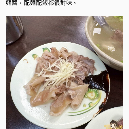
麵醬，配麵配飯都很對味。