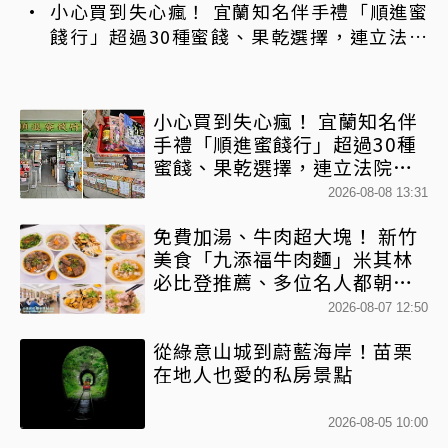
不限時內用
小心買到失心瘋！ 宜蘭知名伴手禮「順進蜜
餞行」超過30種蜜餞、果乾選擇，連立法院
都團購
小心買到失心瘋！ 宜蘭知名伴
手禮「順進蜜餞行」超過30種
蜜餞、果乾選擇，連立法院都
團購
2026-08-08 13:31
免費加湯、牛肉超大塊！ 新竹
美食「九添福牛肉麵」米其林
必比登推薦、多位名人都朝聖
過
2026-08-07 12:50
從綠意山城到蔚藍海岸！苗栗
在地人也愛的私房景點
2026-08-05 10:00