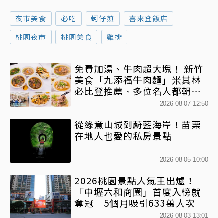
夜市美食
必吃
蚵仔煎
喜來登飯店
桃園夜市
桃園美食
雞排
免費加湯、牛肉超大塊！ 新竹
美食「九添福牛肉麵」米其林
必比登推薦、多位名人都朝聖
過
2026-08-07 12:50
從綠意山城到蔚藍海岸！苗栗
在地人也愛的私房景點
2026-08-05 10:00
2026桃園景點人氣王出爐！
「中壢六和商圈」首度入榜就
奪冠 5個月吸引633萬人次
2026-08-03 13:01