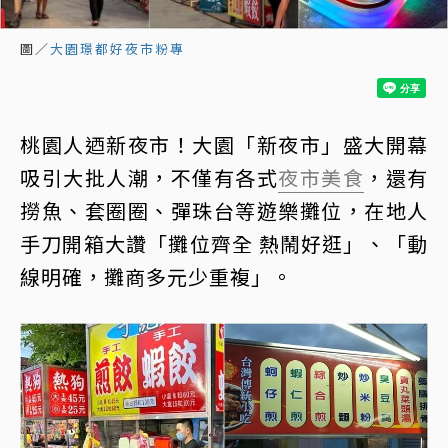
圖／
大園璟都好夜市粉專
桃園人迺新夜市！大園「新夜市」盛大開幕
吸引大批人潮，不僅有各式
夜市美食
，還有
撈魚、套圈圈、彈珠台等遊樂攤位，在地人
手刀開箱大讚「攤位齊全 熱鬧好逛」、「動
線明確，攤商多元少重複」。