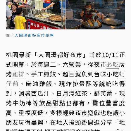
圖／
大園璟都好夜市粉專
桃園最新「大園璟都好夜市」甫於10/11正
式開幕，於每週二、六營業，從夜市
必吃
炭
烤
雞排
、手工煎餃、超巨魷魚到台味小吃
蚵
仔煎
、麻油雞飯、現炸排骨酥等統統吃得
到，消暑西瓜汁、日月潭紅茶、舒芙蕾、現
烤牛奶棒等飲品甜點也都有，攤位豐富度
高、重複度低，多樣經典夜市遊戲也能讓小
朋友玩得盡興，在地人搶頭香開逛分享「地