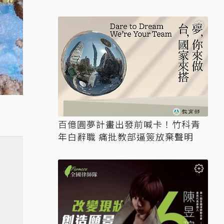
油
百億圓夢計畫出發前喊卡！竹科青
年白辭職 痛批教部逼簽放棄聲明