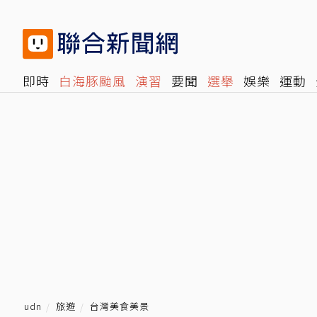
即時
白海豚颱風
演習
要聞
選舉
娛樂
運動
閱讀
旅遊
雜誌
報時光
倡議+
500輯
轉角國
udn
旅遊
台灣美食美景