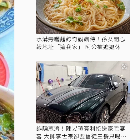
水溝旁曬麵線奇觀瘋傳！孫女開心
報地址「這我家」 阿公被迫退休
詐騙慈濟！陳昱瑄賓利接送豪宅宴
客 大師李世宗卻要信徒三餐只喝精