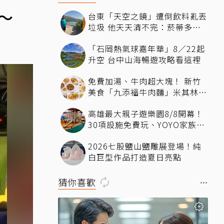
～
台東「天空之鏡」遭倒飲料亂丟
垃圾 他天天清不完：菸蒂多到
像下雪
「石岡熱氣球嘉年華」8／22起
升空 台中山海暢遊攻略看這裡
免費加湯、牛肉超大塊！ 新竹
美食「九添福牛肉麵」米其林必
比登推薦、多位名人都朝聖過
高雄最大親子遊樂園8/8開幕！
30項設施免費玩、YOYO家族嗨
翻暑假
2026七股鹽山鹽雕展登場！純
白巨型作品打造夏日亮點
猜你喜歡