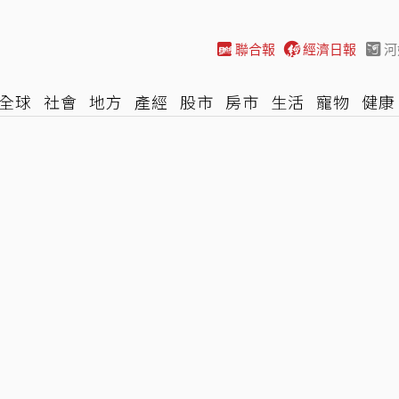
聯合報
經濟日報
河
全球
社會
地方
產經
股市
房市
生活
寵物
健康
際
NBA
時尚
汽車
棒球
HBL
遊戲
專題
網誌