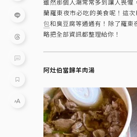
雖然那個人潮常常多到讓人畏懼
蘭羅東夜市必吃的美食呢！這次F
包
和臭豆腐等通通有！除了羅東
略把全部資訊都整理給你！
阿灶伯當歸羊肉湯