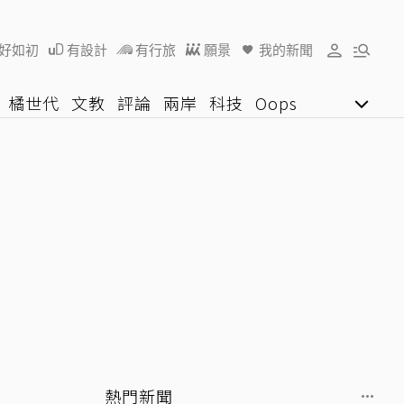
好如初
有設計
有行旅
願景
我的新聞
橘世代
文教
評論
兩岸
科技
Oops
女子漾
陽光行動
影音網
U好學
熱門新聞