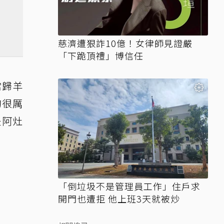
慈濟遭狠詐10億！女律師見證嚴
「下跪頂禮」博信任
當歸羊
的很厲
是阿灶
「倒垃圾不是管理員工作」住戶求
開門也遭拒 他上班3天就被炒