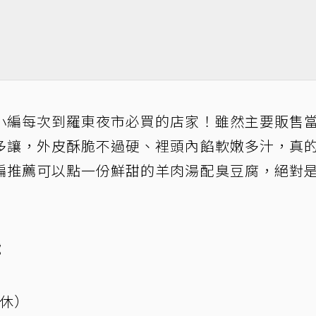
小編每次到羅東夜市必買的店家！雖然主要販售
多讓，外皮酥脆不過硬、裡頭內餡軟嫩多汁，真
編推薦可以點一份鮮甜的羊肉湯配臭豆腐，絕對
號
公休）