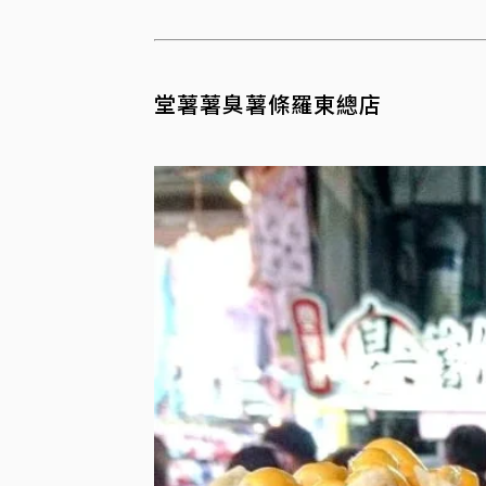
堂薯薯臭薯條羅東總店