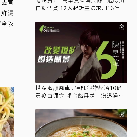
暗網買2千萬筆資料淪共諜...還曝黃
是去宜
仁勳個資 12人起訴主嫌求刑13年
、鮮
湯
遊全攻
搭鴻海順風車...律師狠詐慈濟10億
買疫苗佣金 郭台銘具狀：沒透過仲
介