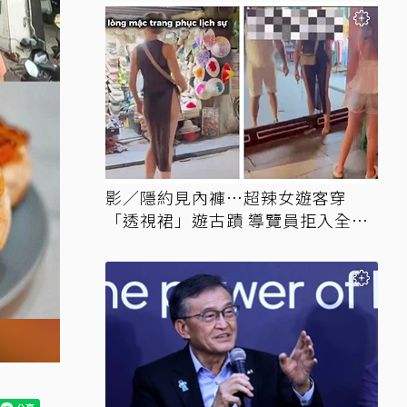
影／隱約見內褲…超辣女遊客穿
「透視裙」遊古蹟 導覽員拒入全網
讚翻