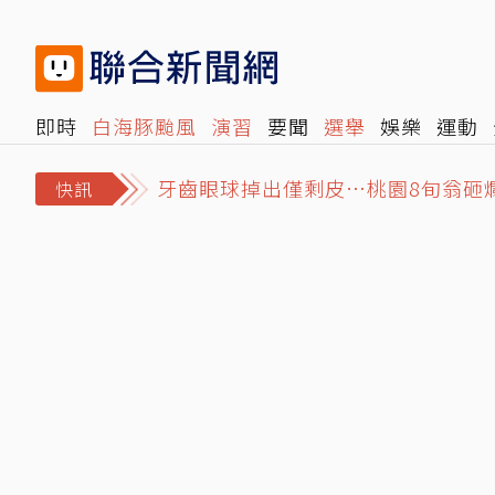
即時
白海豚颱風
演習
要聞
選舉
娛樂
運動
牙齒眼球掉出僅剩皮…桃園8旬翁砸
閱讀
旅遊
雜誌
報時光
倡議+
500輯
轉角國
獨／比政院版多311億！藍白兒少未
快訊