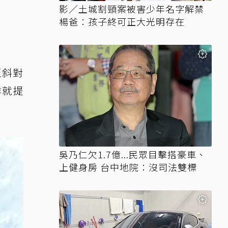
影／土城割頸案被害少年名字解禁
楊爸：孩子終可正大光明存在
至斜對
烊就提
吳乃仁欠1.7億...民眾目擊搭豪車、
上健身房 台中地院：沒司法雙標