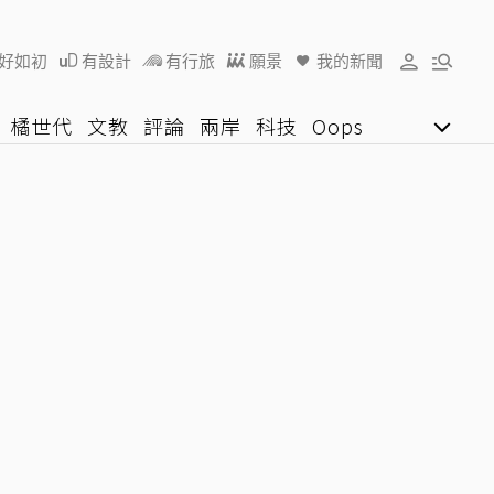
好如初
有設計
有行旅
願景
我的新聞
橘世代
文教
評論
兩岸
科技
Oops
女子漾
陽光行動
影音網
U好學