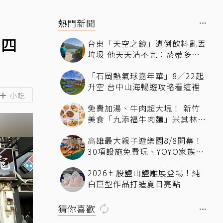
熱門新聞
賣四
台東「天空之鏡」遭倒飲料亂丟
垃圾 他天天清不完：菸蒂多到
像下雪
「石岡熱氣球嘉年華」8／22起
升空 台中山海暢遊攻略看這裡
小吃
免費加湯、牛肉超大塊！ 新竹
美食「九添福牛肉麵」米其林必
比登推薦、多位名人都朝聖過
高雄最大親子遊樂園8/8開幕！
30項設施免費玩、YOYO家族嗨
翻暑假
2026七股鹽山鹽雕展登場！純
白巨型作品打造夏日亮點
猜你喜歡