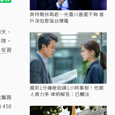
英特爾拚再起…光靠川普還不夠 客
戶深怕惹惱台積電
四天、
排隊，
早餐
習
遲到1分鐘被迫請1小時事假！他跟
人資力爭 律師解答：已觸法
桃鶯路
450