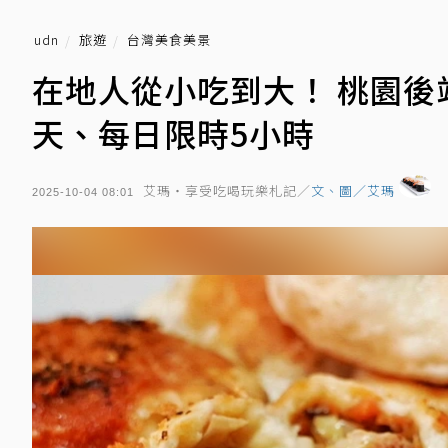
udn
旅遊
台灣美食美景
在地人從小吃到大！ 桃園
天、每日限時5小時
艾瑪・享受吃喝玩樂札記／
文、圖／艾瑪
2025-10-04 08:01