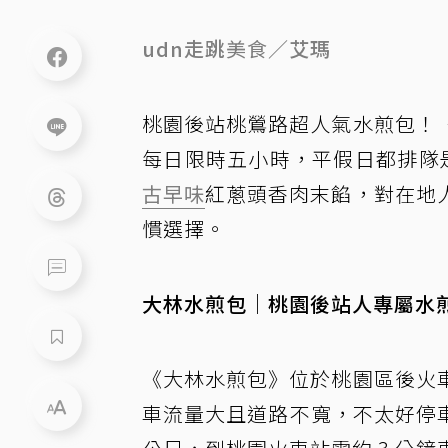
udn走跳
美食
／艾瑪
桃園後站桃鶯路超人氣水煎包！
每日限時五小時，平假日都排隊是
古早味
紅蔥頭香肉末餡，對在地
慣選擇。
大林水煎包｜桃園後站人專屬水
《大林水煎包》位於桃園區後火
車流量大且道路不寬，不太好停車