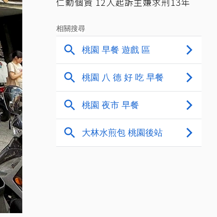
仁勳個資 12人起訴主嫌求刑13年