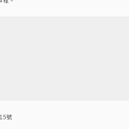
車程。
15號