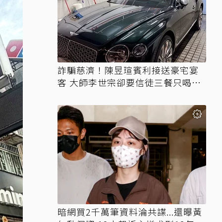
詐騙慈濟！陳昱瑄賓利接送豪宅宴
客 大師李世宗卻要信徒三餐只喝精
油
暗網買2千萬筆資料淪共諜...還曝黃