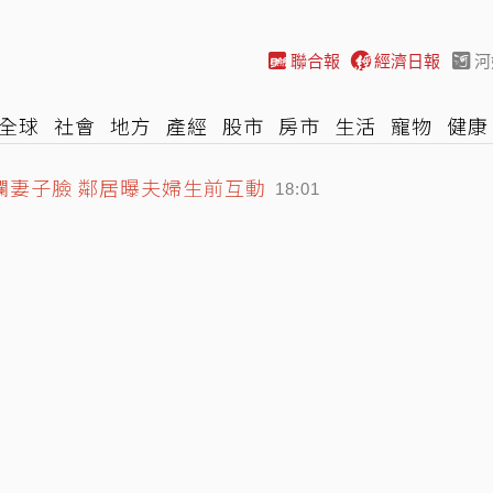
聯合報
經濟日報
河
全球
社會
地方
產經
股市
房市
生活
寵物
健康
爛妻子臉 鄰居曝夫婦生前互動
際
NBA
時尚
汽車
棒球
HBL
遊戲
專題
網誌
18:01
來帳戶法案 立院今送總統府、行政院
17:48