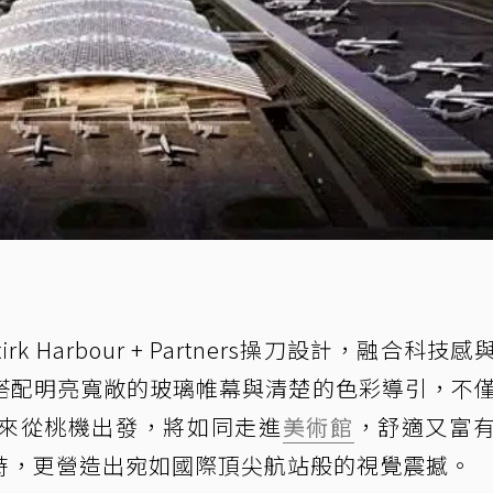
irk Harbour + Partners操刀設計，融合科技
搭配明亮寬敞的玻璃帷幕與清楚的色彩導引，不
來從桃機出發，將如同走進
美術館
，舒適又富
時，更營造出宛如國際頂尖航站般的視覺震撼。