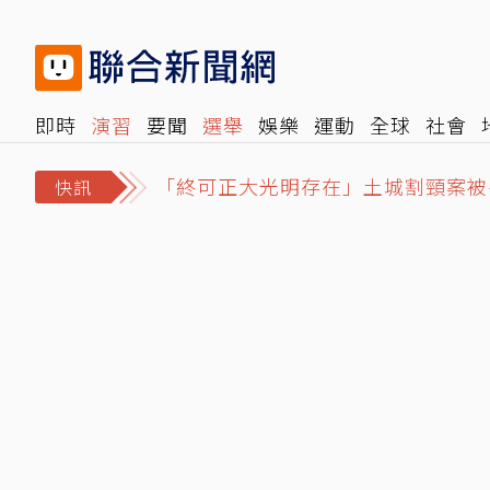
即時
演習
要聞
選舉
娛樂
運動
全球
社會
「終可正大光明存在」土城割頸案被害
雜誌
報時光
倡議+
500輯
轉角國際
NBA
時
不轉彎？白海豚颱風周末龜速擦邊 
快訊
最新研究曝光！中年守住3項健康條件