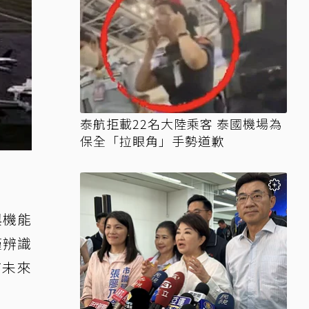
泰航拒載22名大陸乘客 泰國機場為
保全「拉眼角」手勢道歉
感與機能
僅辨識
有未來