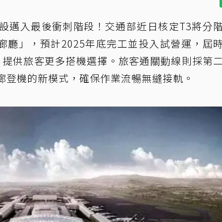
建設邁入最後衝刺階段！交通部近日核定T3將分
廊廳」，預計2025年底完工並投入試營運，屆
門，提供旅客更多搭機選擇。旅客通關動線則採第
北廊登機的新模式，確保作業流暢無縫接軌。