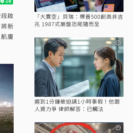
階段啟
「大賣空」貝瑞：標普500創高非吉
兆 1987式崩盤恐尾隨而至
時將新
二航廈
遲到1分鐘被迫請1小時事假！他跟
人資力爭 律師解答：已觸法