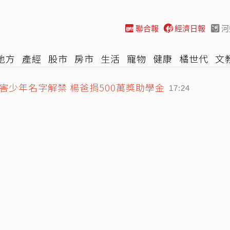
聯合報
經濟日報
河
地方
產經
股市
房市
生活
寵物
健康
橘世代
文
少年名字解禁 楊爸捐500萬獎助學金
尚
汽車
棒球
HBL
遊戲
專題
網誌
女子漾
陽光
17:24
氣象署不排除這地發陸警
17:08
 可遠離失智症超過10年
17:49