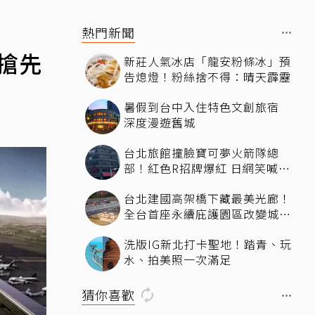
熱門新聞
搶先
新莊人氣冰店「龍安粉條冰」預
告熄燈！粉絲捨不得：晴天霹靂
暑假到台中入住特色文創旅宿
深度漫遊舊城
台北旅館撞臉寶可夢火箭隊總
部！紅色R招牌爆紅 日網笑喊：
來台灣住這間
台北建國高架橋下藏最美光廊！
全台首座永續庇護園區改變城市
角落，打造友善共融新地標
洗版IG新北打卡聖地！踏青、玩
水、拍美照一次滿足
猜你喜歡