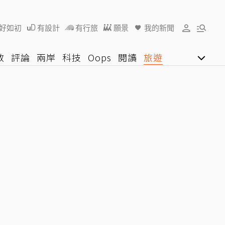
好如初
有設計
有行旅
願景
我的新聞
教
評論
兩岸
科技
Oops
閱讀
旅遊
行動
影音網
U好學