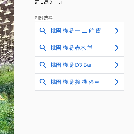
罰1萬5千元