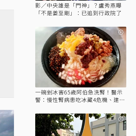
影／中央誰是「門神」？盧秀燕曝
「不是姜至剛」：已追到行政院了
一碗剉冰害65歲阿伯急洗腎！醫示
警：慢性腎病患吃冰藏4危機、建議
3妙招