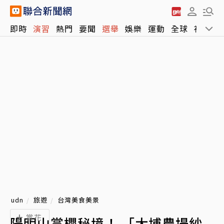
即時
演習
熱門
要聞
選舉
娛樂
運動
全球
社會
udn
旅遊
台灣美食美景
賞花
陽明山賞櫻秘境！ 「大埔農場紗