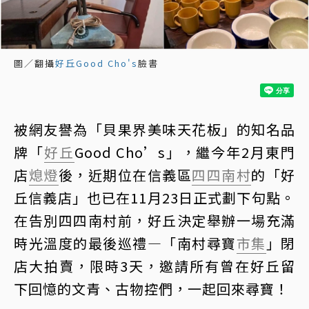
圖／翻攝
好丘Good Cho's
臉書
被網友譽為「貝果界美味天花板」的知名品
牌「
好丘
Good Cho’s」，繼今年2月東門
店
熄燈
後，近期位在信義區
四四南村
的「好
丘信義店」也已在11月23日正式劃下句點。
在告別四四南村前，好丘決定舉辦一場充滿
時光溫度的最後巡禮—「南村尋寶
市集
」閉
店大拍賣，限時3天，邀請所有曾在好丘留
下回憶的文青、古物控們，一起回來尋寶！