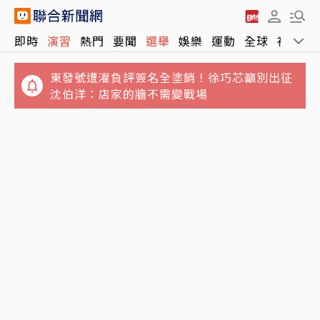
即時
演習
熱門
要聞
選舉
娛樂
運動
全球
社會
東發號遭灌負評簽名全塗銷！徐巧芯籲別出征
沈伯洋：店家的牆不需變戰場
飛機延誤還能去逛免稅店嗎？旅遊專家提醒：
這個時間最好別離開登機門
整理包／EZ WAY怕個資外洩不想用？不走易
利委替代方案有哪些？方式、代價一次看