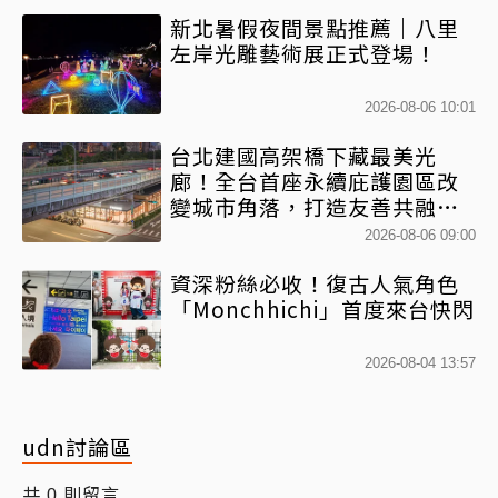
新北暑假夜間景點推薦｜八里
左岸光雕藝術展正式登場！
2026-08-06 10:01
台北建國高架橋下藏最美光
廊！全台首座永續庇護園區改
變城市角落，打造友善共融新
地標
2026-08-06 09:00
資深粉絲必收！復古人氣角色
「Monchhichi」首度來台快閃
2026-08-04 13:57
udn討論區
共
則留言
0