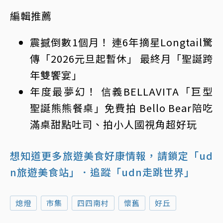
編輯推薦
震撼倒數1個月！ 連6年摘星Longtail驚
傳「2026元旦起暫休」 最終月「聖誕跨
年雙饗宴」
年度最夢幻！ 信義BELLAVITA「巨型
聖誕熊熊餐桌」免費拍 Bello Bear陪吃
滿桌甜點吐司、拍小人國視角超好玩
想知道更多旅遊美食好康情報，請鎖定「ud
n旅遊美食站」
．追蹤「udn走跳世界」
熄燈
市集
四四南村
懷舊
好丘