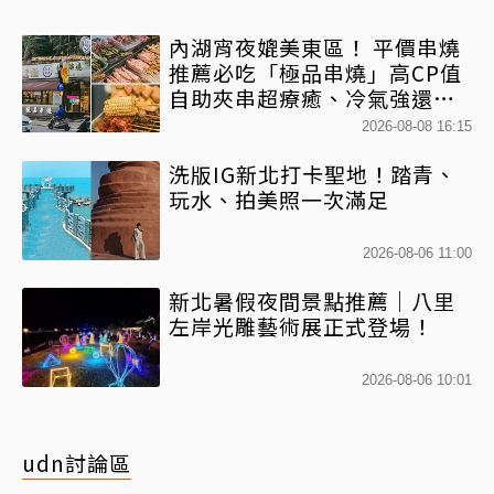
內湖宵夜媲美東區！ 平價串燒
推薦必吃「極品串燒」高CP值
自助夾串超療癒、冷氣強還不
限時內用
2026-08-08 16:15
洗版IG新北打卡聖地！踏青、
玩水、拍美照一次滿足
2026-08-06 11:00
新北暑假夜間景點推薦｜八里
左岸光雕藝術展正式登場！
2026-08-06 10:01
udn討論區