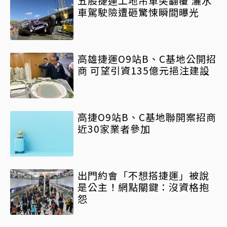
五股捷運工地吊車突翻覆 灑水
車駕駛險遭砸驚悚瞬間曝光
高雄捷運O9站B、C基地公開招
商 可望引資135億元挹注建設
高捷O9站B、C基地聯開案招商
近30家業者參加
出門約會「不想搭捷運」被說
是公主！網點關鍵：沒資格抱
怨