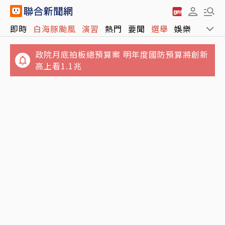
政院月底拍板總預算案 明年度國防預算將創新
即時
白海豚颱風
演習
熱門
要聞
選舉
娛樂
運動
高上看1.1兆
日職／林安可左膝疼痛西武抹消登錄 日媒感
嘆：好事多磨
又有3颱共存！16號颱風琵鷺生成 最新路徑、
影響出爐