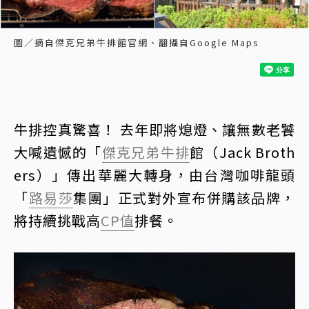
圖／摘自傑克兄弟牛排館官網、翻攝自Google Maps
牛排控真驚喜！ 去年即將熄燈、讓無數老饕
大喊遺憾的「
傑克兄弟牛排
館（Jack Broth
ers）」傳出華麗大轉身，由台灣咖啡龍頭
「
路易莎
集團」正式對外宣布併購該品牌，
將持續挑戰高
CP值
排餐。