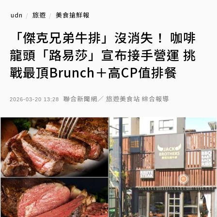
udn
旅遊
美食搶鮮報
「傑克兄弟牛排」沒消失！ 咖啡
龍頭「路易莎」宣布接手營運 挑
戰最頂Brunch＋高CP值排餐
聯合新聞網／ 旅遊美食站 綜合報導
2026-03-20 13:28