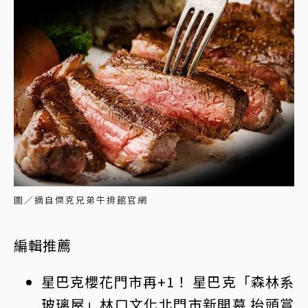
圖／摘自傑克兄弟牛排館官網
編輯推薦
星巴克櫻花門市再+1！ 星巴克「森林系
玻璃屋」林口文化北門市新開幕 抬頭賞