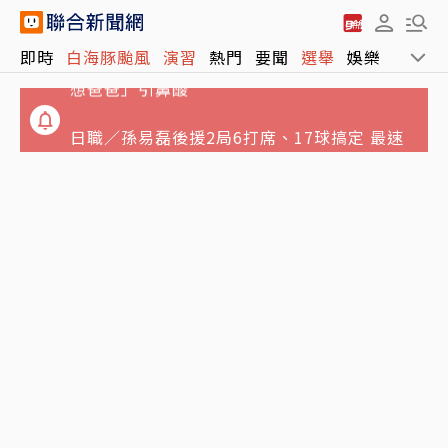
遭毒蟲拖行…所長遇毒駕死劫殉職 稚子「我很
即時
白海豚颱風
演習
熱門
要聞
選舉
娛樂
運動
想爸爸」引鼻酸
日職／孫易磊後援2局6打席、17球搞定 最速
156公里飆2K
MiLB／林昱珉「全英文受訪」令球迷驚豔 分
享今年進步原因