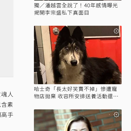
獨／潘越雲全說了！40年感情曝光
揭開李宗盛私下真面目
哈士奇「長太好笑賣不掉」慘遭寵
靈魂人
物店拋棄 收容所安排送養活動還是
沒人要
包含素
湖高手