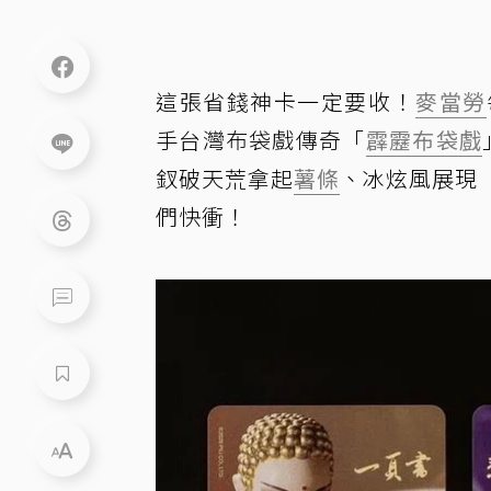
這張省錢神卡一定要收！
麥當勞
手台灣布袋戲傳奇「
霹靂布袋戲
釵破天荒拿起
薯條
、冰炫風展現
們快衝！