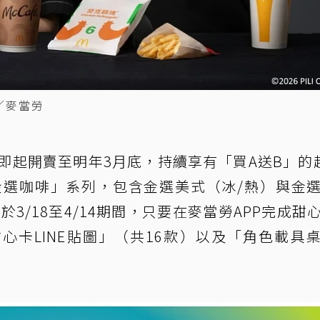
／麥當勞
自即起開賣至明年3月底，持續享有「買A送B」的
金選咖啡」系列，包含金選美式（冰/熱）與金
3/18至4/14期間，只要在麥當勞APP完成甜
心卡LINE貼圖」（共16款）以及「角色載具