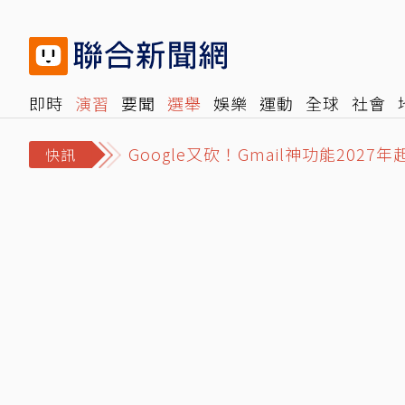
即時
演習
要聞
選舉
娛樂
運動
全球
社會
Google又砍！Gmail神功能2027
雜誌
報時光
倡議+
500輯
轉角國際
NBA
時
台股高點震盪激化四貸同堂衝擊 金
快訊
慈濟遭狠詐10億！律師公會前理事