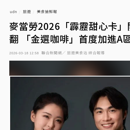
udn
旅遊
美食搶鮮報
麥當勞2026「霹靂甜心卡
翻 「金選咖啡」首度加進A區
聯合新聞網／ 旅遊美食站 綜合報導
2026-03-18 12:58