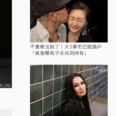
不會被法拍了！大S豪宅已經過戶
「具俊曄和子女共同持有」