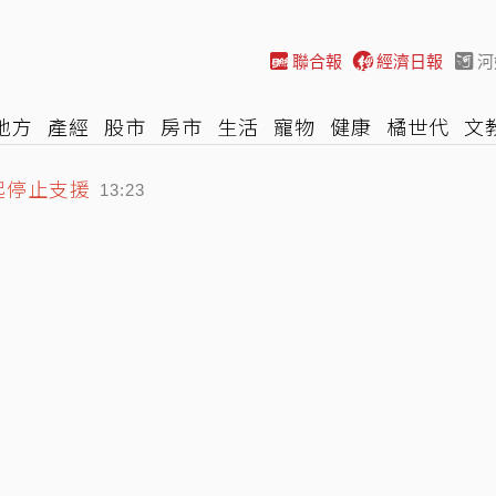
聯合報
經濟日報
河
地方
產經
股市
房市
生活
寵物
健康
橘世代
文
年起停止支援
尚
汽車
棒球
HBL
遊戲
專題
網誌
女子漾
陽光
13:23
管會監理仍有二大面向有待強化
12:57
長見證嚴法師「下跪頂禮」博信任
13:44