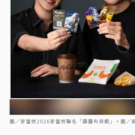
圖／麥當勞2026麥當勞聯名「霹靂布袋戲」。圖／