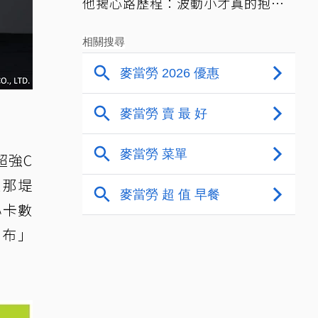
他揭心路歷程：波動小才真的抱得
住賺得到
超強C
選那堤
心卡數
桌布」