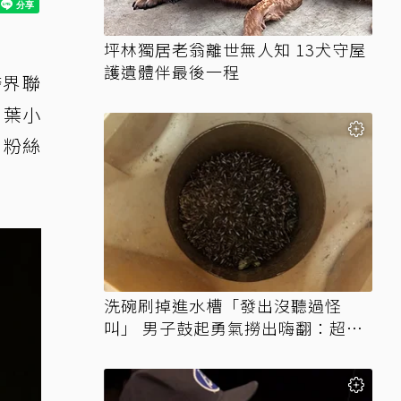
坪林獨居老翁離世無人知 13犬守屋
護遺體伴最後一程
跨界聯
、葉小
，粉絲
洗碗刷掉進水槽「發出沒聽過怪
叫」 男子鼓起勇氣撈出嗨翻：超可
愛