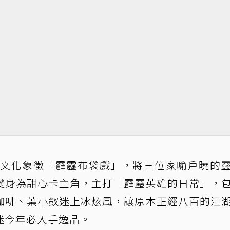
台灣文化象徵「霹靂布袋戲」，將三位家喻戶曉的
變身為甜心卡主角，主打「霹靂英雄的日常」，
咖啡、葉小釵迷上冰炫風，讓原本正經八百的江
迷今年必入手逸品。