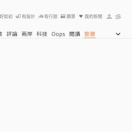
好如初
有設計
有行旅
願景
我的新聞
教
評論
兩岸
科技
Oops
閱讀
旅遊
行動
影音網
U好學