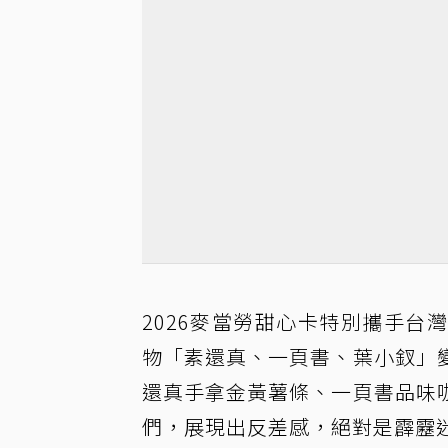
2026麥當勞甜心卡特別攜手
物「素還真、一頁書、葉小釵」
還真手拿金黃薯條、一頁書品味
們，展現出反差感，絕對是霹靂