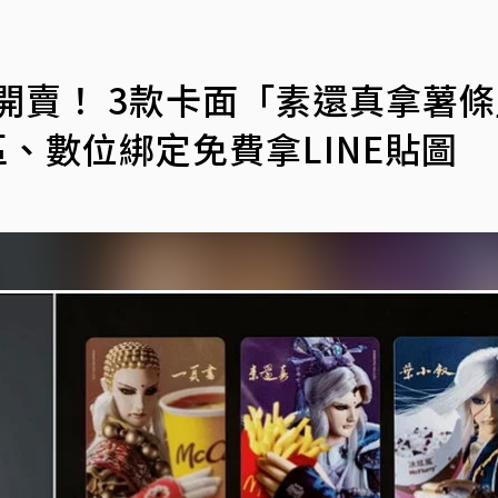
」開賣！ 3款卡面「素還真拿薯
、數位綁定免費拿LINE貼圖