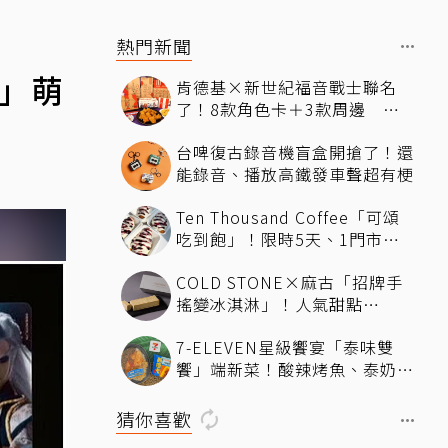
熱門新聞
條」萌
肯德基×新世紀福音戰士聯名
了！8款角色卡＋3款周邊 還
有聯名沾醬
台啤復古錄音機盲盒開搶了！還
能錄音、播放高鐵發車聲超有梗
Ten Thousand Coffee「可頌
吃到飽」！限時5天、1門市獨
家 父親節限定「88元吃爆神級
COLD STONE×麻古「招牌手
可頌」 活動資訊一次看
搖變冰淇淋」！人氣甜點
ChizCheese快閃台北
7-ELEVEN星級饗宴「泰味雙
饗」端新菜！酸辣烤魚、泰奶提
拉米蘇快嘗鮮
猜你喜歡