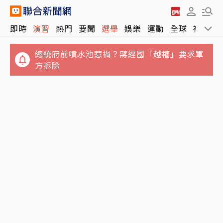
即時
演習
熱門
要聞
選舉
娛樂
運動
全球
社會
總統府前噴水池惹禍？蔣經國「越權」要求軍
方拆除
NCC沒委員「滅團」危機影響民眾什麼？他買
高雄有線電視維修員完工坐回工程車 停路邊12
相機大卡關 3狀態一同受害
小時…已身亡