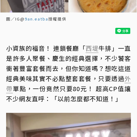
圖／IG@
9an.eatba
授權提供
小資族的福音！ 連鎖餐廳「
西堤
牛排」一直
是許多人聚餐、慶生的經典選擇，不少饕客
衝著豐富套餐而去，但你知道嗎？想吃這道
經典美味其實不必點整套套餐，只要透過
外
帶
單點，一份竟然只要80元！ 超高CP值讓
不少網友直呼：「以前怎麼都不知道！」