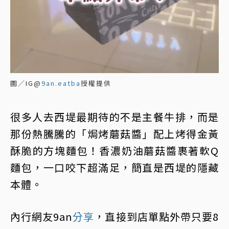
圖／IG@
9an.eatba
授權提供
很多人去西堤最期待的不是主餐牛排，而是
那份熱騰騰的「焗烤蘑菇醬」配上烤得金黃
酥脆的方塊麵包！香濃奶油蘑菇醬裹著軟Q
麵包，一口咬下超滿足，簡直是西堤的隱藏
本體。
內行網友9an
分享
，直接到店單點外帶只要8