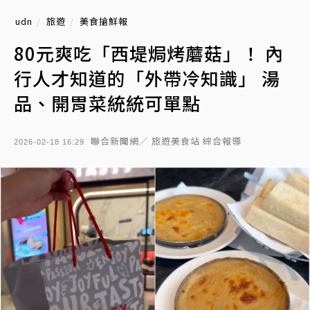
udn
旅遊
美食搶鮮報
80元爽吃「西堤焗烤蘑菇」！ 內
行人才知道的「外帶冷知識」 湯
品、開胃菜統統可單點
聯合新聞網／ 旅遊美食站 綜合報導
2026-02-18 16:29