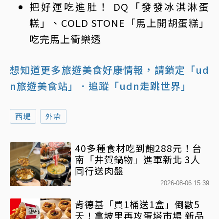
把好運吃進肚！ DQ「發發冰淇淋蛋
糕」、COLD STONE「馬上開胡蛋糕」
吃完馬上衝樂透
想知道更多旅遊美食好康情報，請鎖定「ud
n旅遊美食站」
．追蹤「udn走跳世界」
西堤
外帶
40多種食材吃到飽288元！台
南「井賀鍋物」進軍新北 3人
同行送肉盤
2026-08-06 15:39
肯德基「買1桶送1盒」倒數5
天！拿坡里再攻蛋塔市場 新品