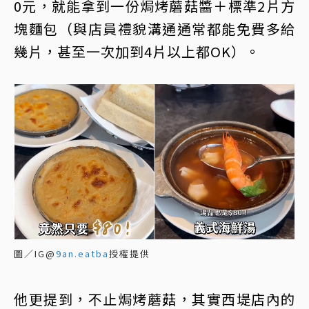
0元，就能拿到一份焗烤蘑菇醬＋標準2片方
塊麵包（與店員禮貌溝通通常都能免費多給
幾片，甚至一次加到4片以上都OK）。
圖／IG@
9an.eatba
授權提供
他更提到，不止焗烤蘑菇，其實西堤店內的