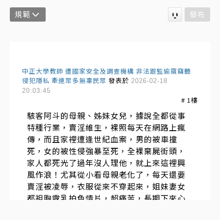
規範
發布
中正大學教師 遭國家安全及調查機構 非法跟監偷窺竊聽
侵犯隱私 牽連眾多無辜民眾
發表於
2026-02-18
20:03:45
#
1
樓
駭客阿斗的母親、姊妹女兒，據說全都從事
特種行業，賣淫維生，裸照每天在網路上瘋
傳，而且家裡遭逢世紀血案，男的被車撞
死，女的被性侵強暴至死，全裸棄屍街頭，
家人都死光了過年沒人理他，就上來這裡興
風作浪！尤其從小看母親老化了，每天還要
賣淫被凌辱，衣服從來不穿起來，姐妹妻女
都袒胸露乳拍色情片，超痛苦，長期下來心
理變態，以攻擊霸凌別人為生！