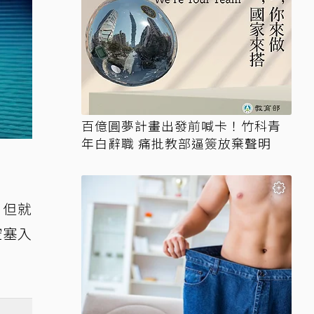
百億圓夢計畫出發前喊卡！竹科青
年白辭職 痛批教部逼簽放棄聲明
，但就
空塞入