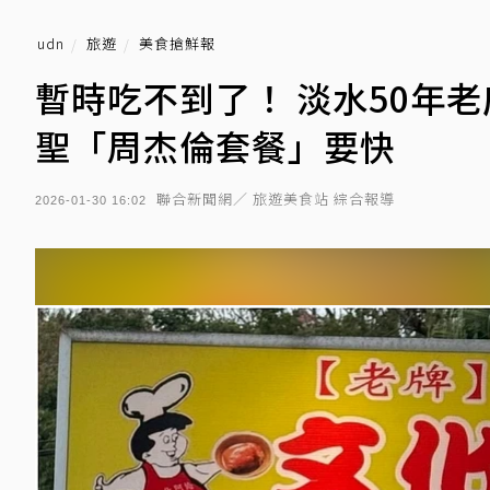
udn
旅遊
美食搶鮮報
暫時吃不到了！ 淡水50年
聖「周杰倫套餐」要快
聯合新聞網／ 旅遊美食站 綜合報導
2026-01-30 16:02