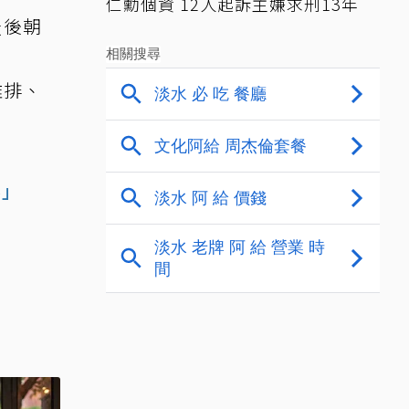
仁勳個資 12人起訴主嫌求刑13年
最後朝
雞排、
界」