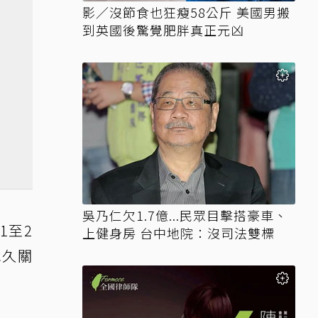
影／沒節食也狂瘦58公斤 美國男搬
到英國後驚覺肥胖真正元凶
吳乃仁欠1.7億...民眾目擊搭豪車、
1至2
上健身房 台中地院：沒司法雙標
永久關