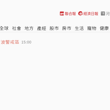
聯合報
經濟日報
河
全球
社會
地方
產經
股市
房市
生活
寵物
健康
首波警戒區
際
NBA
時尚
汽車
棒球
HBL
遊戲
專題
網誌
15:00
千金低調離婚 親發聲：分開一段時間
14:46
一片狼藉畫面曝光 1女頭部受傷送醫
15:04