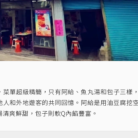
，菜單超級精簡，只有阿給、魚丸湯和包子三樣
地人和外地遊客的共同回憶。阿給是用油豆腐挖
湯清爽鮮甜，包子則軟Q內餡豐富。