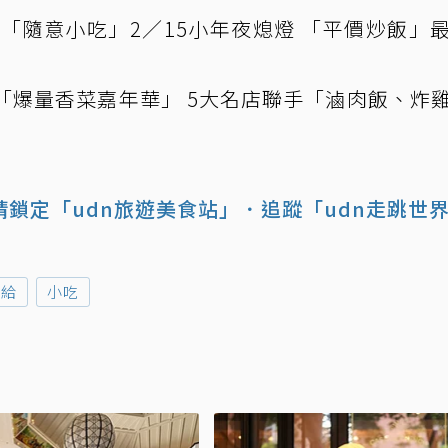
年「隨意小吃」2／15小年夜熄燈 「平價炒飯」
「爆量香菜嘉年華」 5大名店聯手「滷肉飯、炸
鎖定「udn旅遊美食站」
．追蹤「udn走跳世
阿給
小吃