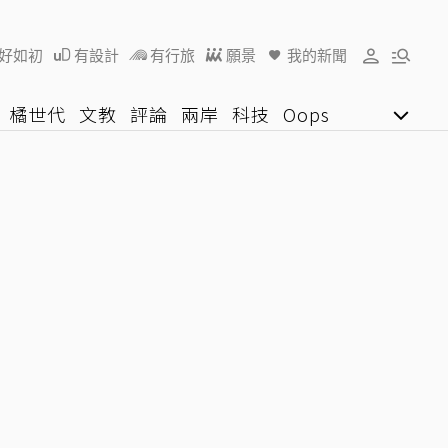
好如初
有設計
有行旅
願景
我的新聞
橘世代
文教
評論
兩岸
科技
Oops
女子漾
陽光行動
影音網
U好學