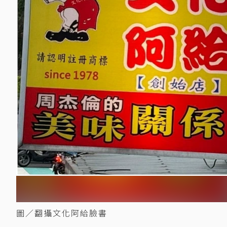
圖／翻攝文化阿給臉書