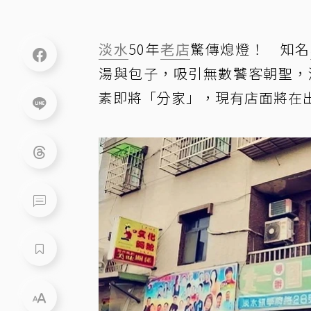
淡水
50年
老店
驚傳熄燈！ 知名
湯與包子，吸引無數饕客朝聖，
素即將「分家」，現有店面將在