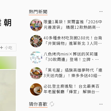
熱門新聞
 朝
限量1萬袋！萊爾富推「2026中
元普渡袋」 精選12款熱銷商品
一袋搞定
40多種食材吃到飽288元！台南
「井賀鍋物」進軍新北 3人同行
小吃
送肉盤
八色烤肉mini×葬送的芙莉蓮
「30款周邊」登場！立牌、鑰
匙圈統統有
「黑毛屋」插旗高雄夢時代「連
3天送肉盤」！樂多多送40組鐵
板燒套餐
必比登主廚進駐！ 台北最美百
年老屋餐廳「輝室」 解鎖台味
記憶
猜你喜歡