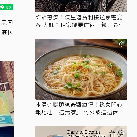
詐騙慈濟！陳昱瑄賓利接送豪宅宴
、魚丸
客 大師李世宗卻要信徒三餐只喝精
家庭因
油
。
水溝旁曬麵線奇觀瘋傳！孫女開心
報地址「這我家」 阿公被迫退休