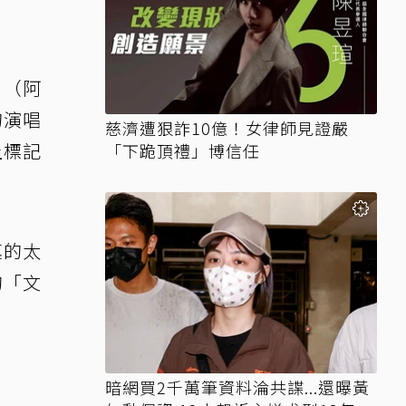
」（阿
的演唱
慈濟遭狠詐10億！女律師見證嚴
上標記
「下跪頂禮」博信任
真的太
的「文
暗網買2千萬筆資料淪共諜...還曝黃