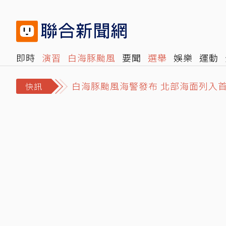
即時
演習
白海豚颱風
要聞
選舉
娛樂
運動
白海豚颱風海警發布 北部海面列入
閱讀
旅遊
雜誌
報時光
倡議+
500輯
轉角國
小刀證實結束14年婚姻！ 認與台玻
快訊
南港LaLaport施工架倒塌！中庭