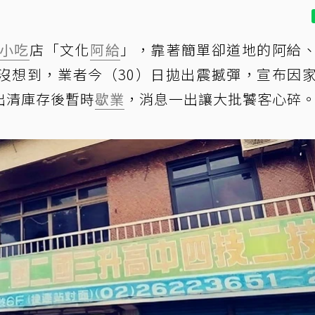
小吃
店「文化
阿給
」，靠著簡單卻道地的阿給
沒想到，業者今（30）日拋出震撼彈，宣布因
出清庫存後暫時
歇業
，消息一出讓大批饕客心碎