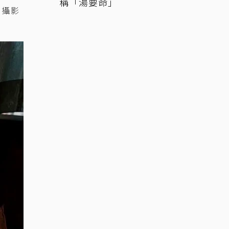
稱「湯要命」
如攝影