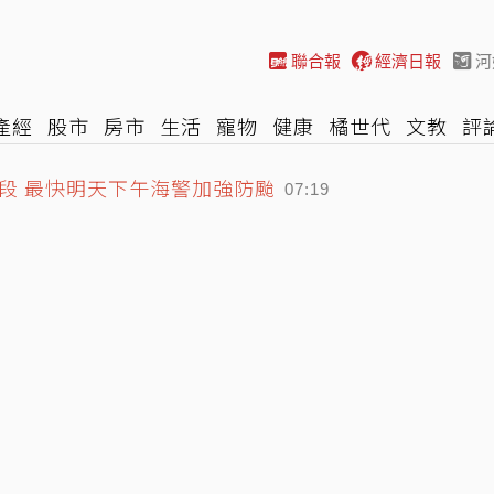
聯合報
經濟日報
河
產經
股市
房市
生活
寵物
健康
橘世代
文教
評
段 最快明天下午海警加強防颱
車
棒球
HBL
遊戲
專題
網誌
女子漾
陽光行動
07:19
3.6%、超微也跌7% 拖累那指
07:20
」拜了沒用 還恐招厄
07:25