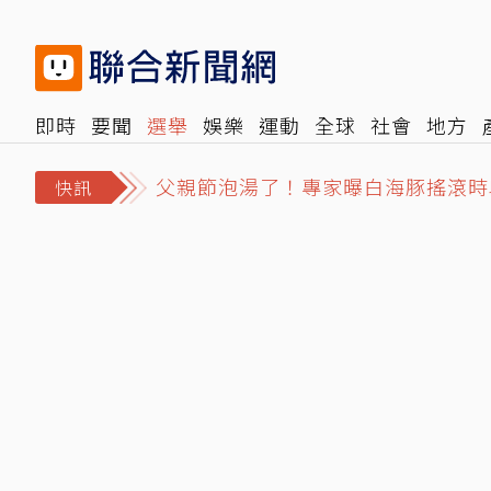
即時
要聞
選舉
娛樂
運動
全球
社會
地方
父親節泡湯了！專家曝白海豚搖滾時
報時光
倡議+
500輯
轉角國際
NBA
時尚
汽
美股道瓊連三日創高！SpaceX重挫1
快訊
今關公生迎立秋…專家示警「2類人