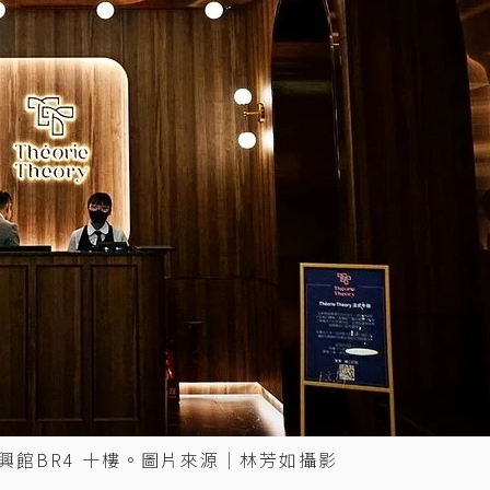
GO復興館BR4 十樓。圖片來源｜林芳如攝影