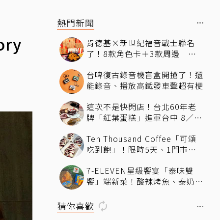
熱門新聞
ry
肯德基×新世紀福音戰士聯名
了！8款角色卡＋3款周邊 還
有聯名沾醬
台啤復古錄音機盲盒開搶了！還
能錄音、播放高鐵發車聲超有梗
這次不是快閃店！台北60年老
牌「紅葉蛋糕」進軍台中 8／6
起試營運 朝聖「神級鮮奶油蛋
Ten Thousand Coffee「可頌
糕」門市就能買
吃到飽」！限時5天、1門市獨
家 父親節限定「88元吃爆神級
7-ELEVEN星級饗宴「泰味雙
可頌」 活動資訊一次看
饗」端新菜！酸辣烤魚、泰奶提
拉米蘇快嘗鮮
猜你喜歡