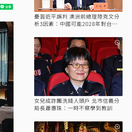
憂習近平誤判 澳洲前總理陸克文分
析3因素：中國可能2028年對台動
武
女兒成詐團洗錢人頭戶 北市信義分
局長蕭惠珠：一時不察學到教訓