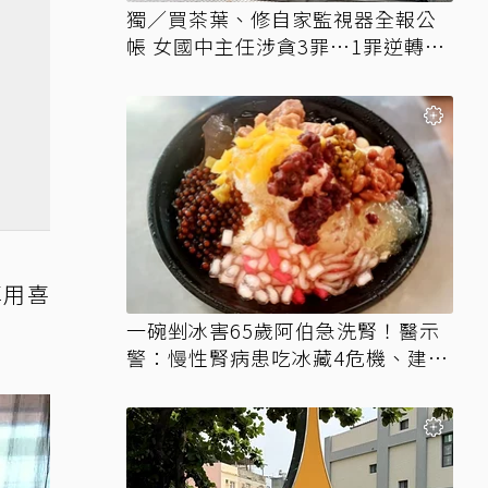
獨／買茶葉、修自家監視器全報公
帳 女國中主任涉貪3罪…1罪逆轉無
罪
享用喜
一碗剉冰害65歲阿伯急洗腎！醫示
警：慢性腎病患吃冰藏4危機、建議
3妙招