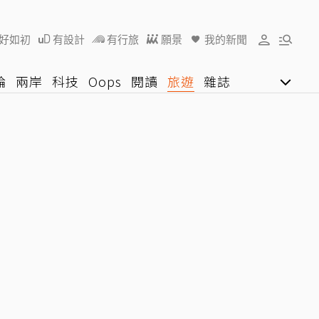
好如初
有設計
有行旅
願景
我的新聞
論
兩岸
科技
Oops
閱讀
旅遊
雜誌
影音網
U好學