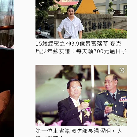
15歲經營之神3.9億暴富落幕 麥克
風少年蘇友謙：每天領700元過日子
第一位本省籍國防部長湯曜明，人