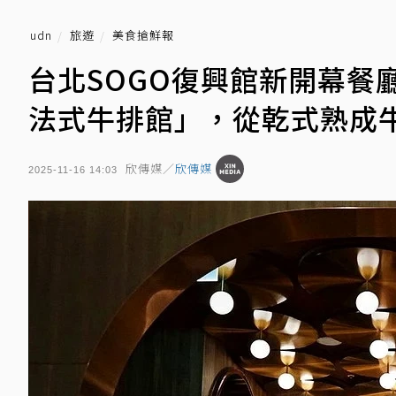
udn
旅遊
美食搶鮮報
台北SOGO復興館新開幕餐廳｜頂
法式牛排館」，從乾式熟成
欣傳媒／
欣傳媒
2025-11-16 14:03