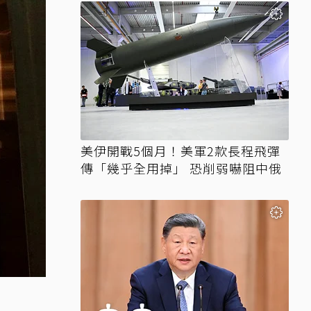
美伊開戰5個月！美軍2款長程飛彈
傳「幾乎全用掉」 恐削弱嚇阻中俄