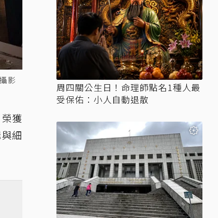
如攝影
周四關公生日！命理師點名1種人最
受保佑：小人自動退散
曾榮獲
構與細