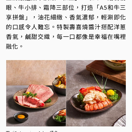
眼、牛小排、霜降三部位，打造「A5和牛三
享拼盤」，油花細緻、香氣濃郁，輕涮即化
的口感令人難忘。特製壽喜燒醬汁搭配洋蔥
香氣，鹹甜交織，每一口都像是幸福在嘴裡
融化。