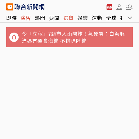
即時
演習
熱門
要聞
選舉
娛樂
運動
全球
社會
今「立秋」7縣市大雨開炸！氣象署：白海豚
進逼有機會海警 不排除陸警
誆騙慈濟10億元！女律師勾結講經師吸金⋯豪
宅藏黃金鮑魚 要信徒喝精油