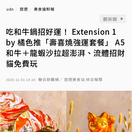
udn
旅遊
美食搶鮮報
聽新聞
吃和牛鍋招好運！ Extension 1
by 橘色推「壽喜燒強運套餐」 A5
和牛＋龍蝦沙拉超澎湃、流體招財
貓免費玩
聯合新聞網／ 旅遊美食站 綜合報導
2025-11-01 14:24