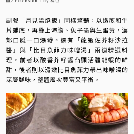
圖／Extension 1 by 橘色
副餐「月見醬燒飯」同樣驚豔，以嫩煎和牛
片鋪底，再疊上海膽、魚子醬與生蛋黃，濃
郁口感一口爆發。還有「龍蝦佐芥籽沙拉
醬」與「比目魚菲力味噌湯」兩道精選料
理，前者以酸香芥籽醬凸顯活體龍蝦的鮮
甜，後者則以滑嫩比目魚菲力帶出味噌湯的
深層鮮味，整體層次豐富又平衡。