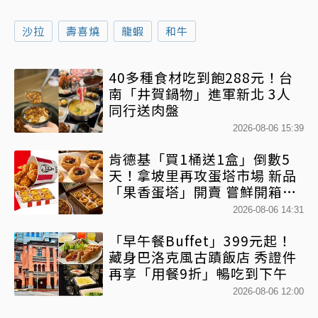
沙拉
壽喜燒
龍蝦
和牛
40多種食材吃到飽288元！台
南「井賀鍋物」進軍新北 3人
同行送肉盤
2026-08-06 15:39
肯德基「買1桶送1盒」倒數5
天！拿坡里再攻蛋塔市場 新品
「果香蛋塔」開賣 嘗鮮開箱現
省71元
2026-08-06 14:31
「早午餐Buffet」399元起！
藏身巴洛克風古蹟飯店 秀證件
再享「用餐9折」暢吃到下午
2026-08-06 12:00