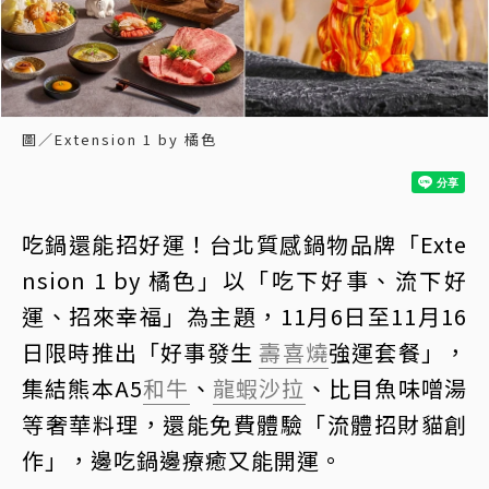
圖／Extension 1 by 橘色
吃鍋還能招好運！台北質感鍋物品牌「Exte
nsion 1 by 橘色」以「吃下好事、流下好
運、招來幸福」為主題，11月6日至11月16
日限時推出「好事發生
壽喜燒
強運套餐」，
集結熊本A5
和牛
、
龍蝦
沙拉
、比目魚味噌湯
等奢華料理，還能免費體驗「流體招財貓創
作」，邊吃鍋邊療癒又能開運。