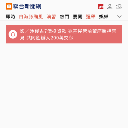
即時
白海豚颱風
演習
熱門
要聞
選舉
娛樂
運動
影／涉侵占7億投資款 兆基屋管前董座羈押禁
見 共同創辦人200萬交保
白海豚「雙眼牆」一路搖搖擺擺 不排除暴風圈
又見亂象！醫療通膨 實支實付不夠賠
壟罩北部 今明離台最近