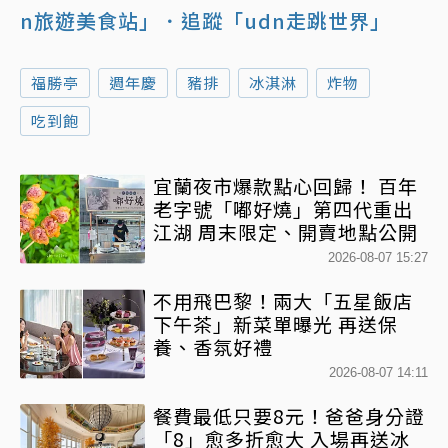
n旅遊美食站」
．追蹤「udn走跳世界」
福勝亭
週年慶
豬排
冰淇淋
炸物
吃到飽
宜蘭夜市爆款點心回歸！ 百年
老字號「嘟好燒」第四代重出
江湖 周末限定、開賣地點公開
2026-08-07 15:27
不用飛巴黎！兩大「五星飯店
下午茶」新菜單曝光 再送保
養、香氛好禮
2026-08-07 14:11
餐費最低只要8元！爸爸身分證
「8」愈多折愈大 入場再送冰