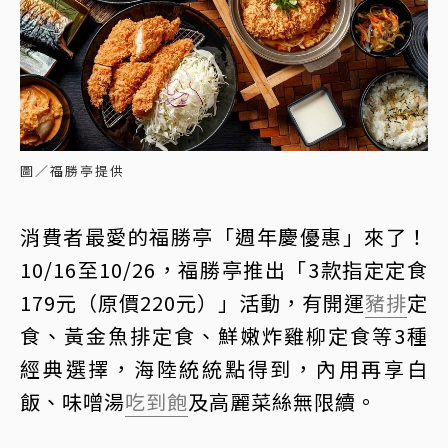
圖／福勝亭提供
消費者最愛的福勝亭「週年慶優惠」來了！
10/16至10/26，福勝亭推出「3款指定定食
179元（原價220元）」活動，有開運
豬排
定
食、黃金魚排定食、鮮嫩炸雞柳定食等3種
經典選擇，海陸統統點得到，內用再享白
飯、味噌湯
吃到飽
及高麗菜絲無限續。