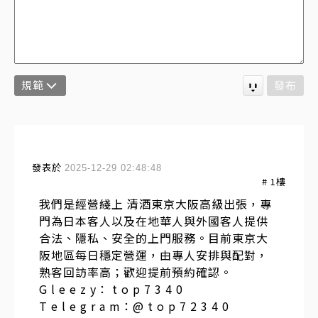
規範
發布
發表於
2025-12-29 02:48:48
#
1
樓
我們是經營綫上 清酒東京大阪高級出張，專
門為日本客人以及在地華人與外國客人提供
合法、隱私、安全的上門服務。目前東京大
阪地區每日穩定營運，由專人安排與配對，
熟客回訪率高；歡迎提前預約確認。
G l e e z y： t o p 7 3 4 0
T e l e g r a m：@ t o p 7 2 3 4 0