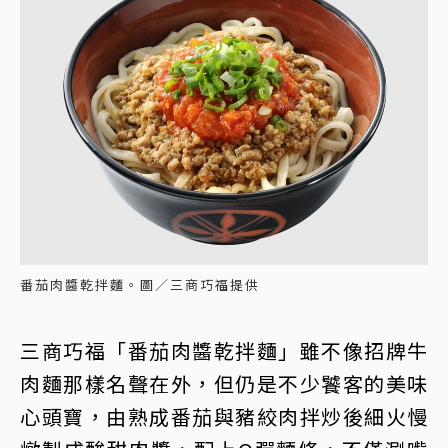
番茄肉醬乾拌麵。圖／三商巧福提供
三商巧福「番茄肉醬乾拌麵」雖不像招牌牛
肉麵那樣名聲在外，但仍是不少饕客的美味
心頭寶，由熟成番茄與豬絞肉拌炒後細火慢