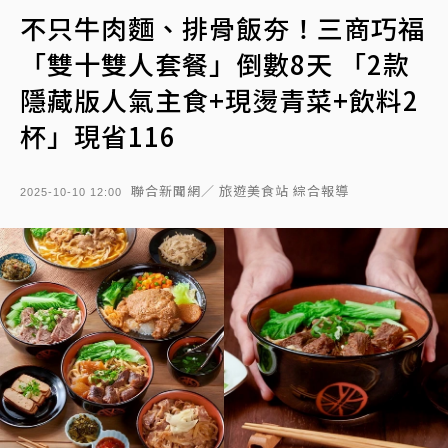
不只牛肉麵、排骨飯夯！三商巧福
「雙十雙人套餐」倒數8天 「2款
隱藏版人氣主食+現燙青菜+飲料2
杯」現省116
聯合新聞網／ 旅遊美食站 綜合報導
2025-10-10 12:00