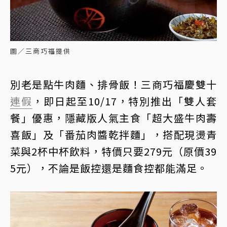
圖／三商巧福提供
別老是點牛肉麵、排骨飯！三商巧福慶雙十
連假
，即日起至10/17，特別推出「雙人套
餐」優惠，隱藏版人氣主食「超大盛牛肉壽
喜飯」及「番茄肉醬乾拌麵」，搭配現燙青
菜與2杯中杯飲料，特價只要279元（原價39
5元），不論是飯控還是麵食控都能滿足。