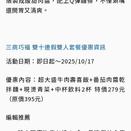
燉製成酸甜肉醬，配上Q彈麵條，不僅涮嘴
還開胃又清爽。
三商巧福 雙十連假雙人套餐優惠資訊
活動日期：即日起～2025/10/17
優惠內容：超大盛牛肉壽喜飯+番茄肉醬乾
拌麵+現燙青菜+中杯飲料2杯 特價279元
（原價395元）
編輯推薦