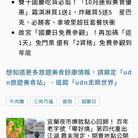
雙十國慶吃貨必追！「10月連假美食優
惠」霜淇淋買1送1、炸雞買5送5 星巴
克、必勝客、拿坡里超狂套餐快衝
故宮「
國慶日
免費參觀」！再加碼「這
1天」免門票 還有「2資格」免費參觀到
年底
想知道更多旅遊美食好康情報，請鎖定「ud
n旅遊美食站」
．追蹤「udn走跳世界」
牛肉麵
三商巧福
連假
國慶日
宜蘭夜市爆款點心回歸！ 百年
老字號「嘟好燒」第四代重出
江湖 周末限定、開賣地點公開