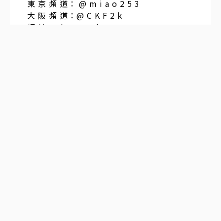
東 京 頻 道： @ m i a o 2 5 3
大 阪 頻 道：@ C K F 2 k
網 站t o k y o s a k e 5 2 0 . c o m
所 有 女 孩 皆 為純 日本 人 ,保 證 本 人 照
片 絕 無 與 實 際 不 符 的 情 況。見 面 確 認
滿 意 後 再 以
現 金 支 付,絕 無 額 外 或 隱 藏 費 用。所 有
女 孩 皆 經 嚴 格 篩 選 與 定 期 體 檢 。
訂閱
聯合線上公司 著作權所有 ©2025