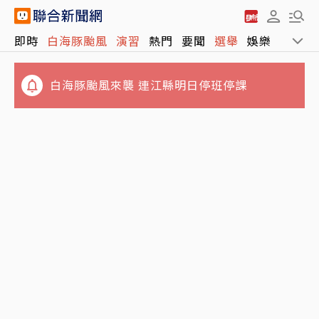
即時
白海豚颱風
演習
熱門
要聞
選舉
娛樂
運動
白海豚颱風來襲 連江縣明日停班停課
林志玲父親節曬帥兒照！墨鏡特效遮不住 完美
永和豆漿創始人林炳生病逝享壽70歲 訃告稱
基因神複製帥出新高度
「是照亮別人的燈塔」