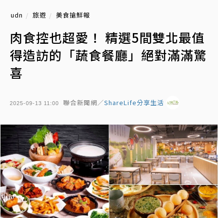
udn
旅遊
美食搶鮮報
肉食控也超愛！ 精選5間雙北最值
得造訪的「蔬食餐廳」絕對滿滿驚
喜
聯合新聞網／
ShareLife分享生活
2025-09-13 11:00