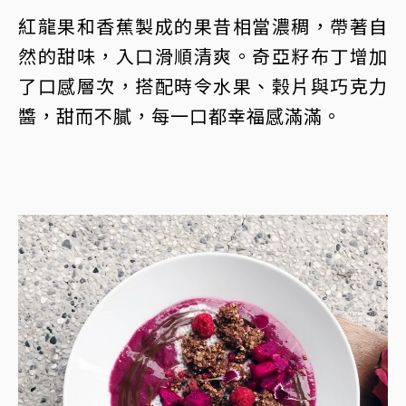
紅龍果和香蕉製成的果昔相當濃稠，帶著自
然的甜味，入口滑順清爽。奇亞籽布丁增加
了口感層次，搭配時令水果、榖片與巧克力
醬，甜而不膩，每一口都幸福感滿滿。