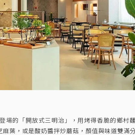
推出全新登場的「開放式三明治」，用烤得香脆的鄉村
芝麻葉，或是酸奶醬拌炒蘑菇，顏值與味道雙滿