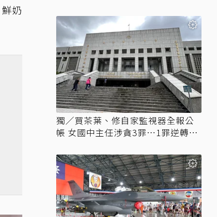
，鮮奶
獨／買茶葉、修自家監視器全報公
帳 女國中主任涉貪3罪…1罪逆轉無
罪