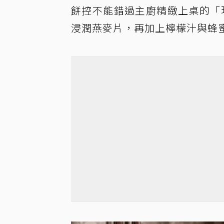
餅控不能錯過主廚精緻上桌的「現
浸潤燕麥片，再加上檸檬汁與蜂