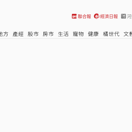
聯合報
經濟日報
河
地方
產經
股市
房市
生活
寵物
健康
橘世代
文
尚
汽車
棒球
HBL
遊戲
專題
網誌
女子漾
陽光