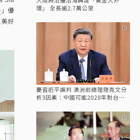
大陸將沿邊沿海興建「黃金大外
環」 全長逾2.7萬公里
一
」優
啟美好
憂習近平誤判 澳洲前總理陸克文分
析3因素：中國可能2028年對台動
武