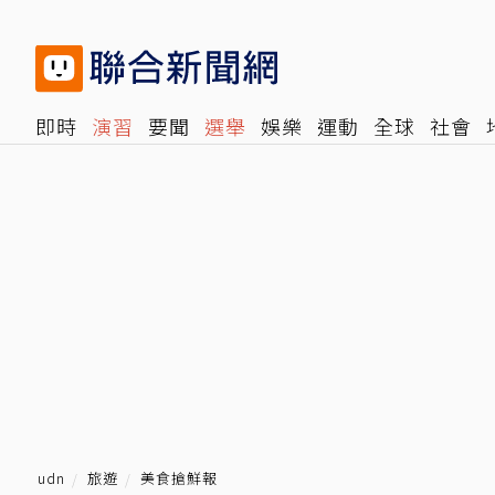
即時
演習
要聞
選舉
娛樂
運動
全球
社會
雜誌
報時光
倡議+
500輯
轉角國際
NBA
時
udn
旅遊
美食搶鮮報