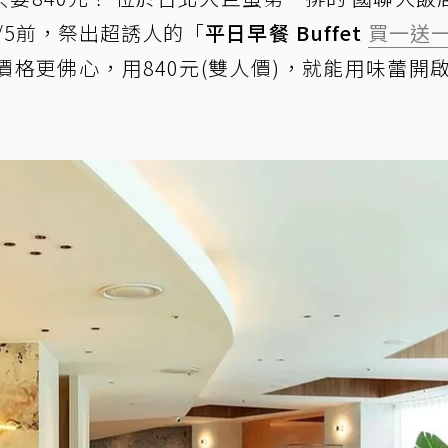
至9/5前，祭出超誘人的「
平日早餐 Buffet
買一送
格更佛心，用840元(雙人價)，就能用味蕾開