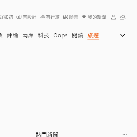
好如初
有設計
有行旅
願景
我的新聞
教
評論
兩岸
科技
Oops
閱讀
旅遊
行動
影音網
U好學
熱門新聞