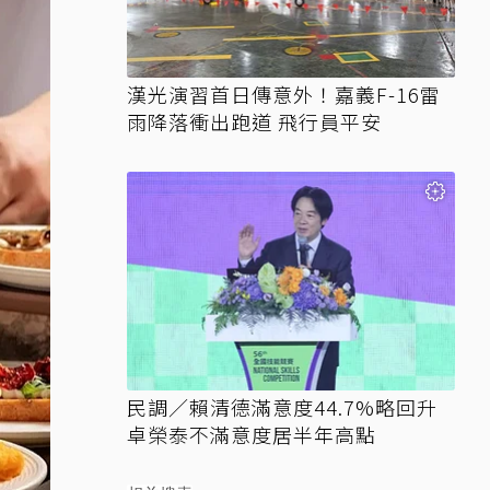
漢光演習首日傳意外！嘉義F-16雷
雨降落衝出跑道 飛行員平安
民調／賴清德滿意度44.7%略回升
卓榮泰不滿意度居半年高點