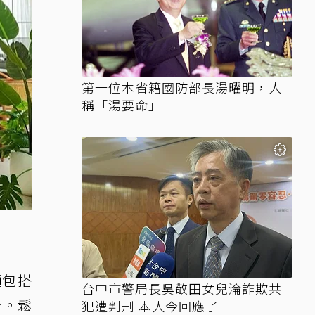
第一位本省籍國防部長湯曜明，人
稱「湯要命」
麵包搭
台中市警局長吳敬田女兒淪詐欺共
分。鬆
犯遭判刑 本人今回應了