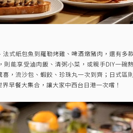
、法式紙包魚到羅勒烤雞、啤酒燉豬肉，還有多
，則能享受滷肉飯、清粥小菜，或親手DIY一碗
驚喜，流沙包、蝦餃、珍珠丸一次到齊；日式區
世界早餐大集合，讓大家中西台日港一次嚐！