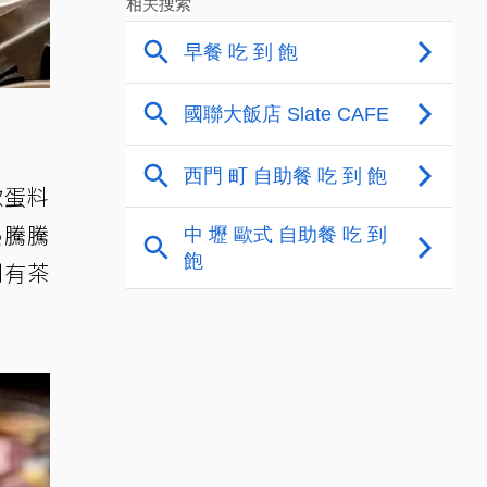
款蛋料
熱騰騰
則有茶