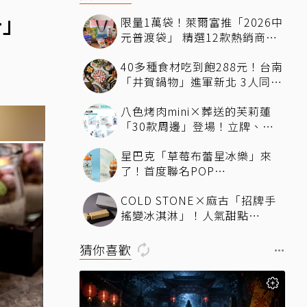
一」
限量1萬袋！萊爾富推「2026中
元普渡袋」 精選12款熱銷商品
一袋搞定
40多種食材吃到飽288元！台南
「井賀鍋物」進軍新北 3人同行
送肉盤
八色烤肉mini×葬送的芙莉蓮
「30款周邊」登場！立牌、鑰
匙圈統統有
星巴克「草莓布蕾星冰樂」來
了！首度聯名POP
MART「MOLLY」 限定版
COLD STONE×麻古「招牌手
「MOLLYｘBearista小熊杯」
搖變冰淇淋」！人氣甜點
必收藏
ChizCheese快閃台北
猜你喜歡