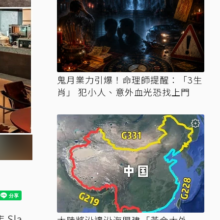
鬼月業力引爆！命理師提醒：「3生
肖」 犯小人、意外血光恐找上門
Sla