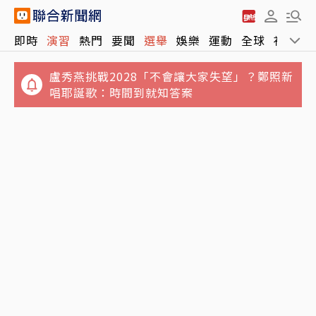
即時
演習
熱門
要聞
選舉
娛樂
運動
全球
社會
盧秀燕挑戰2028「不會讓大家失望」？鄭照新
唱耶誕歌：時間到就知答案
北京對台「失能戰」曝光！3手段癱瘓台北市
台股史上第3檔「萬元股」誕生！股后川湖觸
迫使屈服非摧毀
及10,100元 一張破千萬