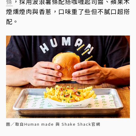
條
，採用波浪薯條配搭咖喱起司醬、蘋果木
煙燻煙肉與香蔥，口味重了些但不膩口超搭
配。
圖／取自Human made 與 Shake Shack官網