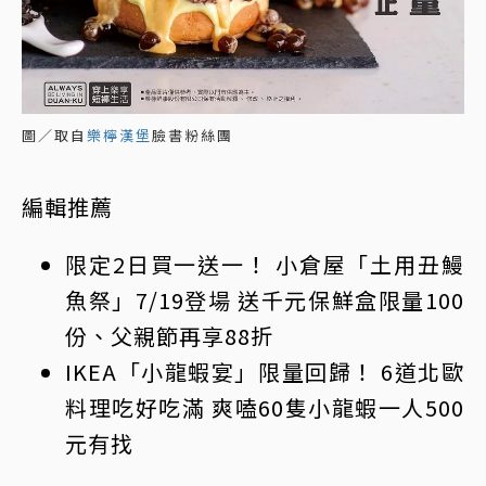
圖／取自
樂檸漢堡
臉書粉絲團
編輯推薦
限定2日買一送一！ 小倉屋「土用丑鰻
魚祭」7/19登場 送千元保鮮盒限量100
份、父親節再享88折
IKEA「小龍蝦宴」限量回歸！ 6道北歐
料理吃好吃滿 爽嗑60隻小龍蝦一人500
元有找