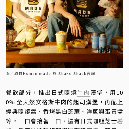
圖／取自Human made 與 Shake Shack官網
餐飲部分，推出日式照燒
牛肉
漢堡，用10
0% 全天然安格斯牛肉的起司漢堡，再配上
經典照燒醬、香烤黑白芝蔴、洋蔥與蛋黃醬
等，一口會接著一口。還有日式咖喱芝士
薯