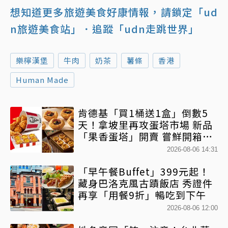
想知道更多旅遊美食好康情報，請鎖定「ud
n旅遊美食站」
．追蹤「udn走跳世界」
樂檸漢堡
牛肉
奶茶
薯條
香港
Human Made
肯德基「買1桶送1盒」倒數5
天！拿坡里再攻蛋塔市場 新品
「果香蛋塔」開賣 嘗鮮開箱現
省71元
2026-08-06 14:31
「早午餐Buffet」399元起！
藏身巴洛克風古蹟飯店 秀證件
再享「用餐9折」暢吃到下午
2026-08-06 12:00