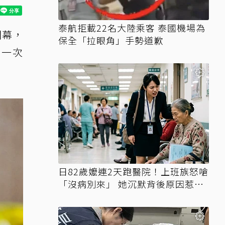
泰航拒載22名大陸乘客 泰國機場為
開幕，
保全「拉眼角」手勢道歉
惠一次
日82歲嬤連2天跑醫院！上班族怒嗆
「沒病別來」 她沉默背後原因惹鼻
酸