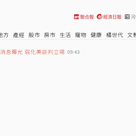
聯合報
經濟日報
河
地方
產經
股市
房市
生活
寵物
健康
橘世代
文
消息曝光 弱化美談判立場
尚
汽車
棒球
HBL
遊戲
專題
網誌
女子漾
陽光
09:43
哈佛醫師曝父親長壽秘訣：沒吃保健品也不追養生潮
09
棄近95萬津貼、自己駕車、走進軍營
10:06