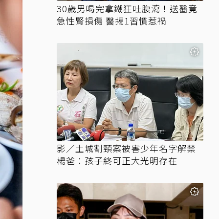
30歲男喝完拿鐵狂吐腹瀉！送醫竟
急性腎損傷 醫揭1習慣惹禍
影／土城割頸案被害少年名字解禁
楊爸：孩子終可正大光明存在