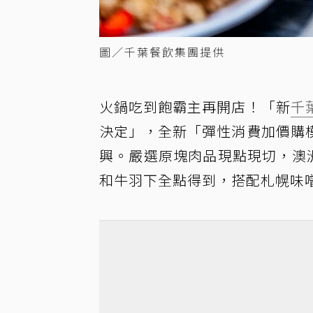
圖／千葉餐飲集團提供
火鍋吃到飽霸主再開店！「新
千
決定」，全新「彈性消費加價購
興。嚴選原塊肉品現點現切，澳洲
和牛羽下全點得到，搭配札幌味