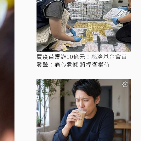
買疫苗遭詐10億元！慈濟基金會首
發聲：痛心遺憾 將捍衛權益