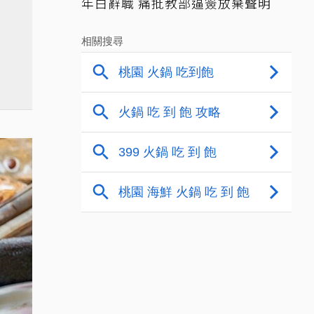
年白辭職 痛批教部逼簽放棄聲明