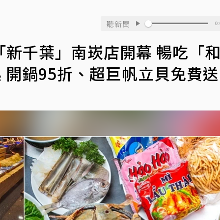
聽新聞
0:
「新千葉」南崁店開幕 暢吃「
起 開鍋95折、超巨帆立貝免費送