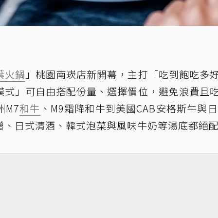
葉火鍋
」桃園南崁店新開幕，主打「吃到飽吃多
模式」可自由搭配份量、選擇價位，避免浪費且
M7
和牛
、M9霜降和牛到美國CAB安格斯牛與日
噌、日式清酒、韓式泡菜與風味牛奶等湯底都絕