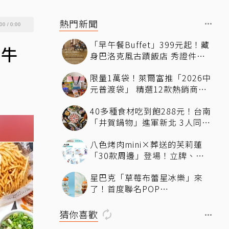
熱門新聞
00
/
0:00
「早午餐Buffet」399元起！藏
和牛
身巴洛克風古蹟飯店 秀證件再
享「用餐9折」暢吃到下午
限量1萬袋！萊爾富推「2026中
元普渡袋」 精選12款熱銷商品
一袋搞定
40多種食材吃到飽288元！台南
「井賀鍋物」進軍新北 3人同行
送肉盤
八色烤肉mini×葬送的芙莉蓮
「30款周邊」登場！立牌、鑰
匙圈統統有
星巴克「草莓布蕾星冰樂」來
了！首度聯名POP
MART「MOLLY」 限定版
「MOLLYｘBearista小熊杯」
猜你喜歡
必收藏